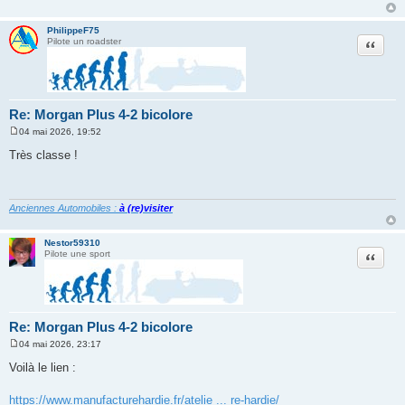
PhilippeF75
Citation
Pilote un roadster
Re: Morgan Plus 4-2 bicolore
04 mai 2026, 19:52
M
e
Très classe !
s
s
a
g
e
Anciennes Automobiles :
à (re)visiter
Nestor59310
Citation
Pilote une sport
Re: Morgan Plus 4-2 bicolore
04 mai 2026, 23:17
M
e
Voilà le lien :
s
s
a
https://www.manufacturehardie.fr/atelie ... re-hardie/