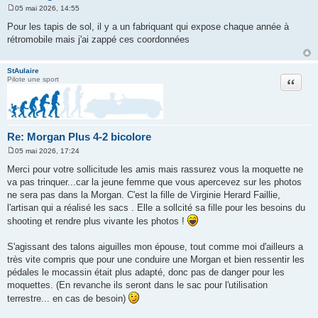
05 mai 2026, 14:55
M
e
Pour les tapis de sol, il y a un fabriquant qui expose chaque année à
s
rétromobile mais j'ai zappé ces coordonnées
s
a
g
e
StAulaire
Citation
Pilote une sport
Re: Morgan Plus 4-2 bicolore
05 mai 2026, 17:24
M
e
Merci pour votre sollicitude les amis mais rassurez vous la moquette ne
s
va pas trinquer...car la jeune femme que vous apercevez sur les photos
s
a
ne sera pas dans la Morgan. C'est la fille de Virginie Herard Faillie,
g
l'artisan qui a réalisé les sacs . Elle a sollcité sa fille pour les besoins du
e
shooting et rendre plus vivante les photos !
S'agissant des talons aiguilles mon épouse, tout comme moi d'ailleurs a
très vite compris que pour une conduire une Morgan et bien ressentir les
pédales le mocassin était plus adapté, donc pas de danger pour les
moquettes. (En revanche ils seront dans le sac pour l'utilisation
terrestre... en cas de besoin)