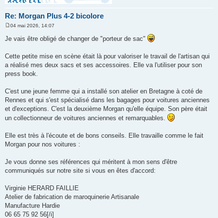
Re: Morgan Plus 4-2 bicolore
04 mai 2026, 14:07
M
e
Je vais être obligé de changer de "porteur de sac"
s
s
a
Cette petite mise en scène était là pour valoriser le travail de l'artisan qui
g
a réalisé mes deux sacs et ses accessoires. Elle va l'utiliser pour son
e
press book.
C'est une jeune femme qui a installé son atelier en Bretagne à coté de
Rennes et qui s'est spécialisé dans les bagages pour voitures anciennes
et d'exceptions. C'est la deuxième Morgan qu'elle équipe. Son père était
un collectionneur de voitures anciennes et remarquables.
Elle est très à l'écoute et de bons conseils. Elle travaille comme le fait
Morgan pour nos voitures :
Je vous donne ses références qui méritent à mon sens d'être
communiqués sur notre site si vous en êtes d'accord:
Virginie HERARD FAILLIE
Atelier de fabrication de maroquinerie Artisanale
Manufacture Hardie
06 65 75 92 56[/i]