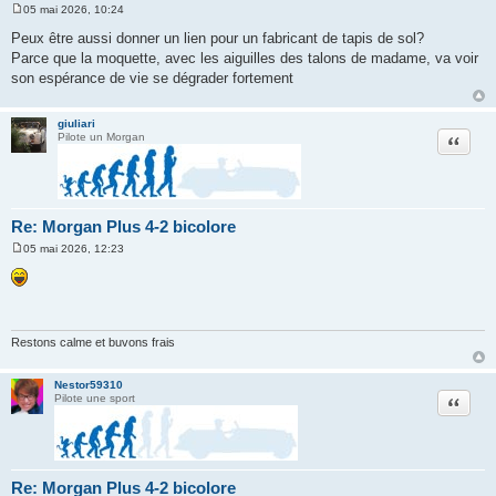
05 mai 2026, 10:24
M
e
Peux être aussi donner un lien pour un fabricant de tapis de sol?
s
Parce que la moquette, avec les aiguilles des talons de madame, va voir
s
a
son espérance de vie se dégrader fortement
g
e
giuliari
Citation
Pilote un Morgan
Re: Morgan Plus 4-2 bicolore
05 mai 2026, 12:23
M
e
s
s
a
g
e
Restons calme et buvons frais
Nestor59310
Citation
Pilote une sport
Re: Morgan Plus 4-2 bicolore