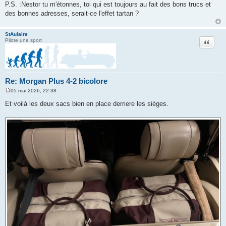
P.S. :Nestor tu m'étonnes, toi qui est toujours au fait des bons trucs et
des bonnes adresses, serait-ce l'effet tartan ?
StAulaire
Citation
Pilote une sport
Re: Morgan Plus 4-2 bicolore
05 mai 2026, 22:38
M
e
Et voilà les deux sacs bien en place derriere les sièges.
s
s
a
g
e