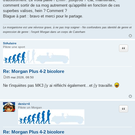
g
comment sortir de sa mog autrement qu'apprêté en fonction de ces
e
superbes valises, hein ? Comment ?
Blague à part : bravo et merci pour le partage.
Le morganisme est une névrose grave, à ne pas trop soigner - Ne confondons pas identité de genre et
expression de genre : l'esprit Morgan dans un corps de Caterham
StAulaire
Citation
Pilote une sport
Re: Morgan Plus 4-2 bicolore
05 mai 2026, 08:50
M
e
Ne t'inquiètes pas MK3 j'y ai réfléchi également...et j'y travaille.
s
s
a
g
e
denis+4
Citation
Pilote un Morgan
Re: Morgan Plus 4-2 bicolore