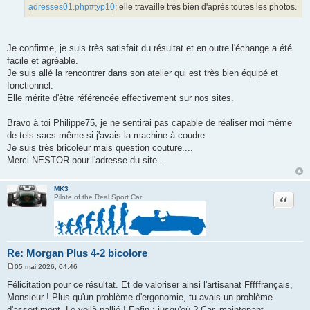
g
adresses01.php#typ10
; elle travaille très bien d'après toutes les photos.
e
Je confirme, je suis très satisfait du résultat et en outre l'échange a été
facile et agréable.
Je suis allé la rencontrer dans son atelier qui est très bien équipé et
fonctionnel.
Elle mérite d'être référencée effectivement sur nos sites.
Bravo à toi Philippe75, je ne sentirai pas capable de réaliser moi même
de tels sacs même si j'avais la machine à coudre.
Je suis très bricoleur mais question couture....
Merci NESTOR pour l'adresse du site...
MK3
Citation
Pilote of the Real Sport Car
Re: Morgan Plus 4-2 bicolore
05 mai 2026, 04:46
M
e
Félicitation pour ce résultat. Et de valoriser ainsi l'artisanat Fffffrançais,
s
Monsieur ! Plus qu'un problème d'ergonomie, tu avais un problème
s
a
d'assortiment. Le voilà pallié ! Enfin : jusqu'où ? Car, maintenant,