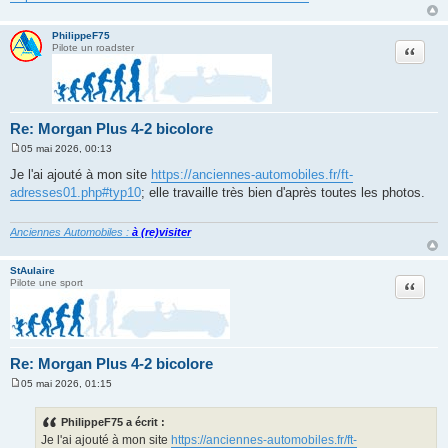
g
e
PhilippeF75
Citation
Pilote un roadster
Re: Morgan Plus 4-2 bicolore
05 mai 2026, 00:13
M
e
Je l'ai ajouté à mon site
https://anciennes-automobiles.fr/ft-
s
adresses01.php#typ10
; elle travaille très bien d'après toutes les photos.
s
a
g
e
Anciennes Automobiles :
à (re)visiter
StAulaire
Citation
Pilote une sport
Re: Morgan Plus 4-2 bicolore
05 mai 2026, 01:15
M
e
s
PhilippeF75 a écrit :
s
Je l'ai ajouté à mon site
https://anciennes-automobiles.fr/ft-
a