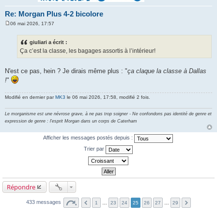
Re: Morgan Plus 4-2 bicolore
06 mai 2026, 17:57
M
e
s
giuliari a écrit :
s
Ça c’est la classe, les bagages assortis à l’intérieur!
a
g
e
N'est ce pas, hein ? Je dirais même plus : "
ça claque la classe à Dallas
!
"
Modifié en dernier par
MK3
le 06 mai 2026, 17:58, modifié 2 fois.
Le morganisme est une névrose grave, à ne pas trop soigner - Ne confondons pas identité de genre et
expression de genre : l'esprit Morgan dans un corps de Caterham
Afficher les messages postés depuis :
Trier par
Répondre
433 messages
1
…
23
24
25
26
27
…
29