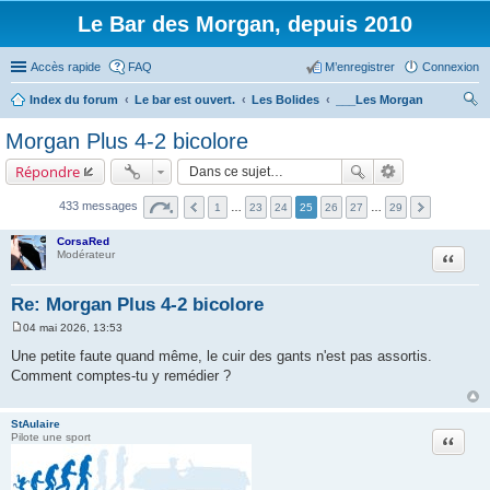
Le Bar des Morgan, depuis 2010
Accès rapide
FAQ
M’enregistrer
Connexion
Index du forum
Le bar est ouvert.
Les Bolides
___Les Morgan
ec
Morgan Plus 4-2 bicolore
her
Répondre
ch
er
433 messages
1
…
23
24
25
26
27
…
29
CorsaRed
Citation
Modérateur
Re: Morgan Plus 4-2 bicolore
04 mai 2026, 13:53
M
e
Une petite faute quand même, le cuir des gants n'est pas assortis.
s
Comment comptes-tu y remédier ?
s
a
g
e
StAulaire
Citation
Pilote une sport