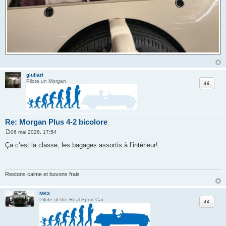
giuliari
Citation
Pilote un Morgan
Re: Morgan Plus 4-2 bicolore
06 mai 2026, 17:54
M
e
Ça c’est la classe, les bagages assortis à l’intérieur!
s
s
a
g
e
Restons calme et buvons frais
MK3
Citation
Pilote of the Real Sport Car