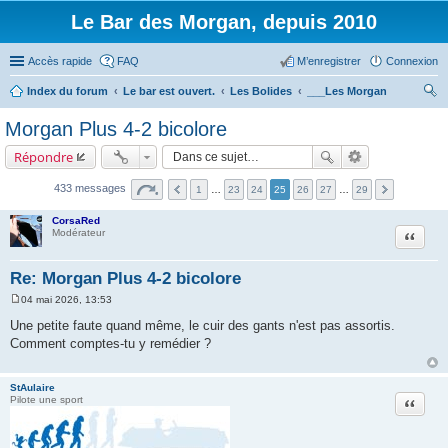
Le Bar des Morgan, depuis 2010
Accès rapide
FAQ
M’enregistrer
Connexion
Index du forum
Le bar est ouvert.
Les Bolides
___Les Morgan
ec
Morgan Plus 4-2 bicolore
her
Répondre
ch
er
433 messages
1
…
23
24
25
26
27
…
29
CorsaRed
Citation
Modérateur
Re: Morgan Plus 4-2 bicolore
04 mai 2026, 13:53
M
e
Une petite faute quand même, le cuir des gants n'est pas assortis.
s
Comment comptes-tu y remédier ?
s
a
g
e
StAulaire
Citation
Pilote une sport