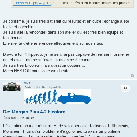
g
adresses01.php#typ10
; elle travaille très bien d'après toutes les photos.
e
Je confirme, je suis très satisfait du résultat et en outre l'échange a été
facile et agréable.
Je suis allé la rencontrer dans son atelier qui est très bien équipé et
fonctionnel.
Elle mérite d'être référencée effectivement sur nos sites.
Bravo à toi Philippe75, je ne sentirai pas capable de réaliser moi même
de tels sacs même si j'avais la machine à coudre.
Je suis très bricoleur mais question couture....
Merci NESTOR pour l'adresse du site...
MK3
Citation
Pilote of the Real Sport Car
Re: Morgan Plus 4-2 bicolore
05 mai 2026, 04:46
M
e
Félicitation pour ce résultat. Et de valoriser ainsi l'artisanat Fffffrançais,
s
Monsieur ! Plus qu'un problème d'ergonomie, tu avais un problème
s
a
d'assortiment. Le voilà pallié ! Enfin : jusqu'où ? Car, maintenant,