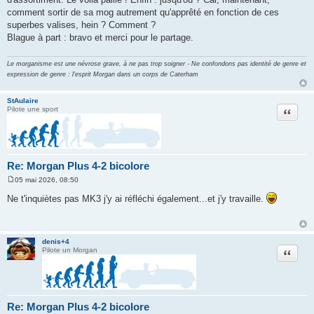
g
comment sortir de sa mog autrement qu'apprêté en fonction de ces
e
superbes valises, hein ? Comment ?
Blague à part : bravo et merci pour le partage.
Le morganisme est une névrose grave, à ne pas trop soigner - Ne confondons pas identité de genre et
expression de genre : l'esprit Morgan dans un corps de Caterham
StAulaire
Citation
Pilote une sport
Re: Morgan Plus 4-2 bicolore
05 mai 2026, 08:50
M
e
Ne t'inquiètes pas MK3 j'y ai réfléchi également...et j'y travaille.
s
s
a
g
e
denis+4
Citation
Pilote un Morgan
Re: Morgan Plus 4-2 bicolore