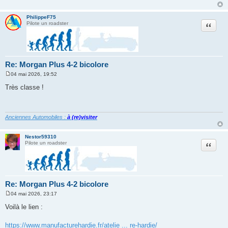
PhilippeF75
Citation
Pilote un roadster
Re: Morgan Plus 4-2 bicolore
04 mai 2026, 19:52
M
e
Très classe !
s
s
a
g
e
Anciennes Automobiles :
à (re)visiter
Nestor59310
Citation
Pilote un roadster
Re: Morgan Plus 4-2 bicolore
04 mai 2026, 23:17
M
e
Voilà le lien :
s
s
a
https://www.manufacturehardie.fr/atelie ... re-hardie/