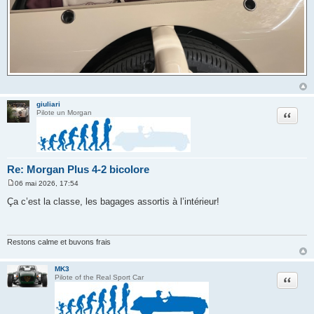
giuliari
Citation
Pilote un Morgan
Re: Morgan Plus 4-2 bicolore
06 mai 2026, 17:54
M
e
Ça c’est la classe, les bagages assortis à l’intérieur!
s
s
a
g
e
Restons calme et buvons frais
MK3
Citation
Pilote of the Real Sport Car