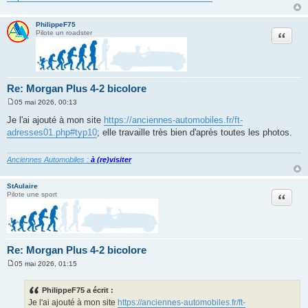
g
e
PhilippeF75
Citation
Pilote un roadster
Re: Morgan Plus 4-2 bicolore
05 mai 2026, 00:13
M
e
Je l'ai ajouté à mon site
https://anciennes-automobiles.fr/ft-
s
adresses01.php#typ10
; elle travaille très bien d'après toutes les photos.
s
a
g
e
Anciennes Automobiles :
à (re)visiter
StAulaire
Citation
Pilote une sport
Re: Morgan Plus 4-2 bicolore
05 mai 2026, 01:15
M
e
s
PhilippeF75 a écrit :
s
Je l'ai ajouté à mon site
https://anciennes-automobiles.fr/ft-
a