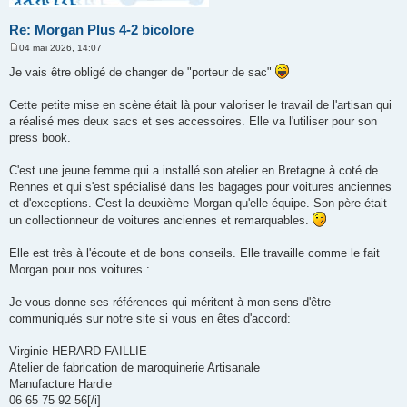
Re: Morgan Plus 4-2 bicolore
04 mai 2026, 14:07
M
e
Je vais être obligé de changer de "porteur de sac"
s
s
a
Cette petite mise en scène était là pour valoriser le travail de l'artisan qui
g
a réalisé mes deux sacs et ses accessoires. Elle va l'utiliser pour son
e
press book.
C'est une jeune femme qui a installé son atelier en Bretagne à coté de
Rennes et qui s'est spécialisé dans les bagages pour voitures anciennes
et d'exceptions. C'est la deuxième Morgan qu'elle équipe. Son père était
un collectionneur de voitures anciennes et remarquables.
Elle est très à l'écoute et de bons conseils. Elle travaille comme le fait
Morgan pour nos voitures :
Je vous donne ses références qui méritent à mon sens d'être
communiqués sur notre site si vous en êtes d'accord:
Virginie HERARD FAILLIE
Atelier de fabrication de maroquinerie Artisanale
Manufacture Hardie
06 65 75 92 56[/i]