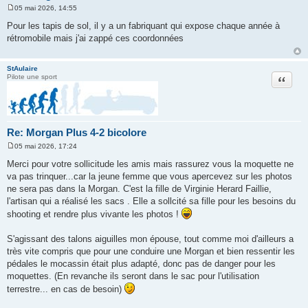
05 mai 2026, 14:55
M
e
Pour les tapis de sol, il y a un fabriquant qui expose chaque année à
s
rétromobile mais j'ai zappé ces coordonnées
s
a
g
e
StAulaire
Citation
Pilote une sport
Re: Morgan Plus 4-2 bicolore
05 mai 2026, 17:24
M
e
Merci pour votre sollicitude les amis mais rassurez vous la moquette ne
s
va pas trinquer...car la jeune femme que vous apercevez sur les photos
s
a
ne sera pas dans la Morgan. C'est la fille de Virginie Herard Faillie,
g
l'artisan qui a réalisé les sacs . Elle a sollcité sa fille pour les besoins du
e
shooting et rendre plus vivante les photos !
S'agissant des talons aiguilles mon épouse, tout comme moi d'ailleurs a
très vite compris que pour une conduire une Morgan et bien ressentir les
pédales le mocassin était plus adapté, donc pas de danger pour les
moquettes. (En revanche ils seront dans le sac pour l'utilisation
terrestre... en cas de besoin)