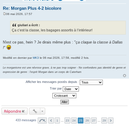
Re: Morgan Plus 4-2 bicolore
06 mai 2026, 17:57
M
e
s
giuliari a écrit :
s
Ça c’est la classe, les bagages assortis à l’intérieur!
a
g
e
N'est ce pas, hein ? Je dirais même plus : "
ça claque la classe à Dallas
!
"
Modifié en dernier par
MK3
le 06 mai 2026, 17:58, modifié 2 fois.
Le morganisme est une névrose grave, à ne pas trop soigner - Ne confondons pas identité de genre et
expression de genre : l'esprit Morgan dans un corps de Caterham
Afficher les messages postés depuis :
Trier par
Répondre
433 messages
1
…
23
24
25
26
27
…
29