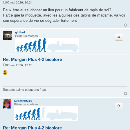
05 mai 2026, 10:24
M
e
Peux être aussi donner un lien pour un fabricant de tapis de sol?
s
Parce que la moquette, avec les aiguilles des talons de madame, va voir
s
a
son espérance de vie se dégrader fortement
g
e
giuliari
Citation
Pilote un Morgan
Re: Morgan Plus 4-2 bicolore
05 mai 2026, 12:23
M
e
s
s
a
g
e
Restons calme et buvons frais
Nestor59310
Citation
Pilote un roadster
Re: Morgan Plus 4-2 bicolore