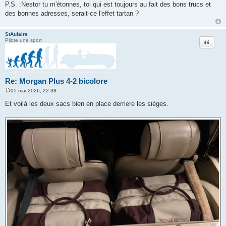
P.S. :Nestor tu m'étonnes, toi qui est toujours au fait des bons trucs et
des bonnes adresses, serait-ce l'effet tartan ?
StAulaire
Citation
Pilote une sport
Re: Morgan Plus 4-2 bicolore
05 mai 2026, 22:38
M
e
Et voilà les deux sacs bien en place derriere les sièges.
s
s
a
g
e