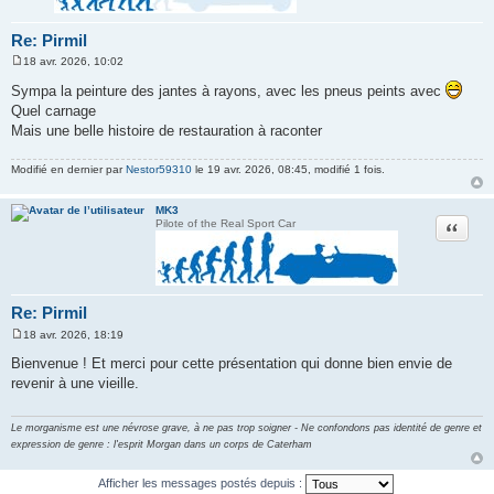
Re: Pirmil
18 avr. 2026, 10:02
M
e
Sympa la peinture des jantes à rayons, avec les pneus peints avec
s
Quel carnage
s
a
Mais une belle histoire de restauration à raconter
g
e
Modifié en dernier par
Nestor59310
le 19 avr. 2026, 08:45, modifié 1 fois.
MK3
Citation
Pilote of the Real Sport Car
Re: Pirmil
18 avr. 2026, 18:19
M
e
Bienvenue ! Et merci pour cette présentation qui donne bien envie de
s
revenir à une vieille.
s
a
g
e
Le morganisme est une névrose grave, à ne pas trop soigner - Ne confondons pas identité de genre et
expression de genre : l'esprit Morgan dans un corps de Caterham
Afficher les messages postés depuis :