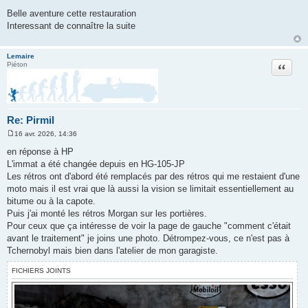
M
e
Belle aventure cette restauration
s
Interessant de connaître la suite
s
a
g
e
Lemaire
Citation
Piéton
Re: Pirmil
16 avr. 2026, 14:36
M
e
en réponse à HP
s
L'immat a été changée depuis en HG-105-JP
s
a
Les rétros ont d'abord été remplacés par des rétros qui me restaient d'une
g
moto mais il est vrai que là aussi la vision se limitait essentiellement au
e
bitume ou à la capote.
Puis j'ai monté les rétros Morgan sur les portières.
Pour ceux que ça intéresse de voir la page de gauche "comment c'était
avant le traitement" je joins une photo. Détrompez-vous, ce n'est pas à
Tchernobyl mais bien dans l'atelier de mon garagiste.
FICHIERS JOINTS