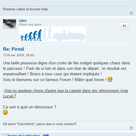
a
g
e
Restons calme et buvons frais
KBIO
Citation
Pilote une sport
Re: Pirmil
16 avr. 2026, 18:33
M
e
Une belle prouesse digne d'un conte de fée malgré quelques chaos dans
s
le parcours ! Parti de si loin et dans son état de départ , le résultat est
s
a
espatrouillant ! Bravo à tous ceux qui étaient impliqués !
g
Sois le bienvenu sur ce fameux Forum ! Mâtin quel forum !
e
-
Vois-tu quelque chose d'autre que la capote dans tes rétroviseurs type
Lucas?
Ca sert à quoi un rétroviseur ?
Dit aussi "Garcimore", parce que si vous saviez!!!
4HP