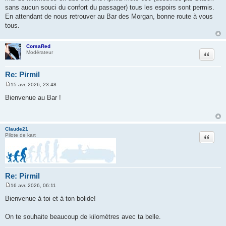
sans aucun souci du confort du passager) tous les espoirs sont permis.
En attendant de nous retrouver au Bar des Morgan, bonne route à vous
tous.
CorsaRed
Citation
Modérateur
Re: Pirmil
15 avr. 2026, 23:48
M
e
Bienvenue au Bar !
s
s
a
g
e
Claude21
Citation
Pilote de kart
Re: Pirmil
16 avr. 2026, 06:11
M
e
Bienvenue à toi et à ton bolide!
s
s
a
On te souhaite beaucoup de kilomètres avec ta belle.
g