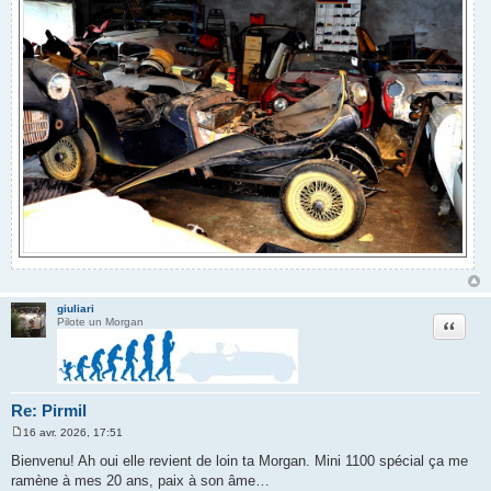
giuliari
Citation
Pilote un Morgan
Re: Pirmil
16 avr. 2026, 17:51
M
e
Bienvenu! Ah oui elle revient de loin ta Morgan. Mini 1100 spécial ça me
s
ramène à mes 20 ans, paix à son âme…
s