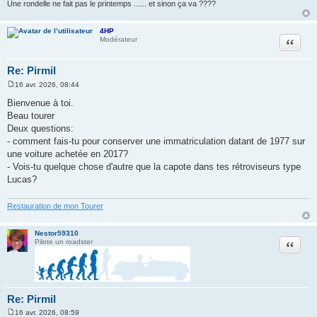
e
Une rondelle ne fait pas le printemps ...... et sinon ça va ????
4HP
Citation
Modérateur
Re: Pirmil
16 avr. 2026, 08:44
M
e
Bienvenue à toi.
s
Beau tourer
s
a
Deux questions:
g
- comment fais-tu pour conserver une immatriculation datant de 1977 sur
e
une voiture achetée en 2017?
- Vois-tu quelque chose d'autre que la capote dans tes rétroviseurs type
Lucas?
Restauration de mon Tourer
Nestor59310
Citation
Pilote un roadster
Re: Pirmil
16 avr. 2026, 08:59