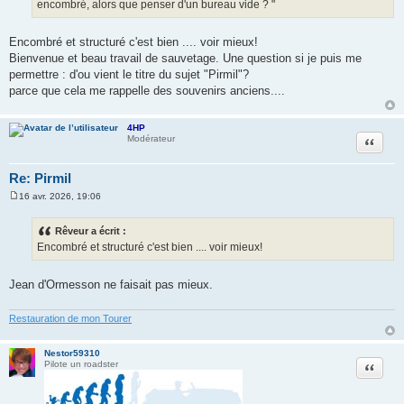
encombré, alors que penser d'un bureau vide ? "
Encombré et structuré c'est bien .... voir mieux!
Bienvenue et beau travail de sauvetage. Une question si je puis me
permettre : d'ou vient le titre du sujet "Pirmil"?
parce que cela me rappelle des souvenirs anciens....
4HP
Citation
Modérateur
Re: Pirmil
16 avr. 2026, 19:06
M
e
s
Rêveur a écrit :
s
Encombré et structuré c'est bien .... voir mieux!
a
g
e
Jean d'Ormesson ne faisait pas mieux.
Restauration de mon Tourer
Nestor59310
Citation
Pilote un roadster