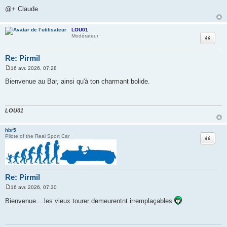
e
@+ Claude
LOU01
Citation
Modérateur
Re: Pirmil
16 avr. 2026, 07:28
M
e
Bienvenue au Bar, ainsi qu'à ton charmant bolide.
s
s
a
g
e
LOU01
hbr5
Citation
Pilote of the Real Sport Car
Re: Pirmil
16 avr. 2026, 07:30
M
e
Bienvenue....les vieux tourer demeurentnt irremplaçables
s
s
a
g