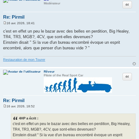
Citation
Modérateur
Re: Pirmil
16 avr. 2026, 18:41
M
e
c'est en effet un peu le bazar avec des belles en perdition, Big Healey,
s
TR4, TR3, MGB?, 4CV, que sont-elles devenues?
s
a
Einstein disait " Si la vue d'un bureau encombré évoque un esprit
g
encombré, alors que penser d'un bureau vide ? "
e
Restauration de mon Tourer
Rêveur
Citation
Pilote of the Real Sport Car
Re: Pirmil
16 avr. 2026, 18:52
M
e
s
4HP a écrit :
s
c'est en effet un peu le bazar avec des belles en perdition, Big Healey,
a
g
TR4, TR3, MGB?, 4CV, que sont-elles devenues?
e
Einstein disait " Si la vue d'un bureau encombré évoque un esprit