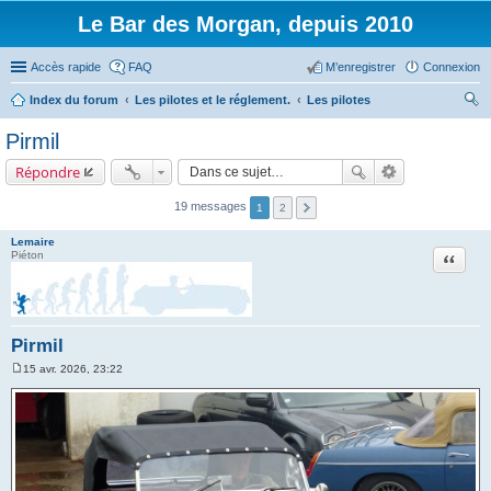
Le Bar des Morgan, depuis 2010
Accès rapide
FAQ
M’enregistrer
Connexion
Index du forum
Les pilotes et le réglement.
Les pilotes
ec
Pirmil
her
Répondre
ch
er
19 messages
1
2
Lemaire
Citation
Piéton
Pirmil
15 avr. 2026, 23:22
M
e
s
s
a
g
e