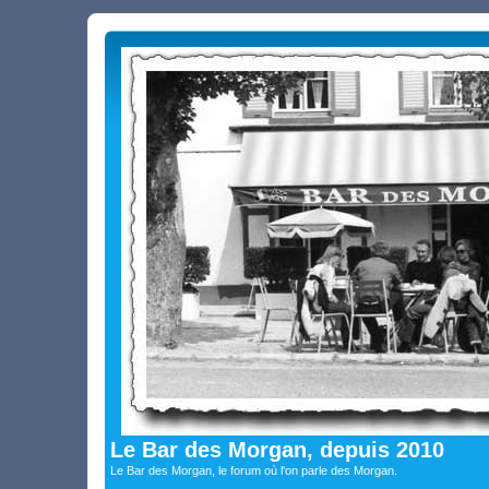
Le Bar des Morgan, depuis 2010
Le Bar des Morgan, le forum où l'on parle des Morgan.