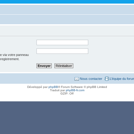
ée via votre panneau
enregistrement.
Nous contacter
L’équipe du foru
Développé par
phpBB
® Forum Software © phpBB Limited
Traduit par
phpBB-fr.com
GZIP: Off