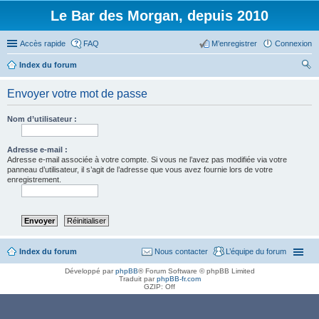
Le Bar des Morgan, depuis 2010
Accès rapide
FAQ
M’enregistrer
Connexion
Index du forum
ec
Envoyer votre mot de passe
her
ch
Nom d’utilisateur :
er
Adresse e-mail :
Adresse e-mail associée à votre compte. Si vous ne l’avez pas modifiée via votre
panneau d’utilisateur, il s’agit de l’adresse que vous avez fournie lors de votre
enregistrement.
Index du forum
Nous contacter
L’équipe du forum
Développé par
phpBB
® Forum Software © phpBB Limited
Traduit par
phpBB-fr.com
GZIP: Off