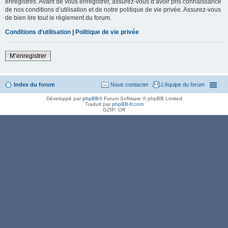
enregistrés. Avant de vous enregistrer, assurez-vous d’avoir pris connaissance
de nos conditions d’utilisation et de notre politique de vie privée. Assurez-vous
de bien lire tout le règlement du forum.
Conditions d’utilisation
|
Politique de vie privée
M’enregistrer
Index du forum
Nous contacter
L’équipe du forum
Développé par
phpBB
® Forum Software © phpBB Limited
Traduit par
phpBB-fr.com
GZIP: Off