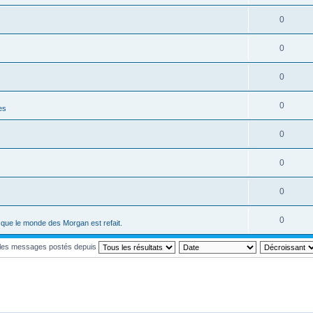
0
0
0
0
es
0
0
0
0
ci que le monde des Morgan est refait.
r les messages postés depuis