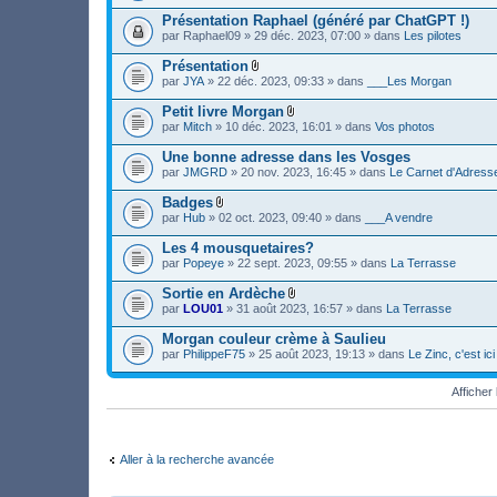
i
c
Présentation Raphael (généré par ChatGPT !)
h
par
Raphael09
» 29 déc. 2023, 07:00 » dans
Les pilotes
i
e
Présentation
r
F
(
par
JYA
» 22 déc. 2023, 09:33 » dans
___Les Morgan
i
s
c
)
Petit livre Morgan
h
j
F
par
Mitch
» 10 déc. 2023, 16:01 » dans
Vos photos
i
o
i
e
i
c
Une bonne adresse dans les Vosges
r
n
h
(
par
JMGRD
» 20 nov. 2023, 16:45 » dans
Le Carnet d'Adress
t
i
s
(
e
)
s
Badges
r
j
)
F
(
par
Hub
» 02 oct. 2023, 09:40 » dans
___A vendre
o
i
s
i
c
)
Les 4 mousquetaires?
n
h
j
par
Popeye
» 22 sept. 2023, 09:55 » dans
La Terrasse
t
i
o
(
e
i
s
Sortie en Ardèche
r
n
)
F
(
par
LOU01
» 31 août 2023, 16:57 » dans
La Terrasse
t
i
s
(
c
)
s
Morgan couleur crème à Saulieu
h
j
)
par
PhilippeF75
» 25 août 2023, 19:13 » dans
Le Zinc, c'est i
i
o
e
i
r
n
Affiche
(
t
s
(
)
s
j
)
o
Aller à la recherche avancée
i
n
t