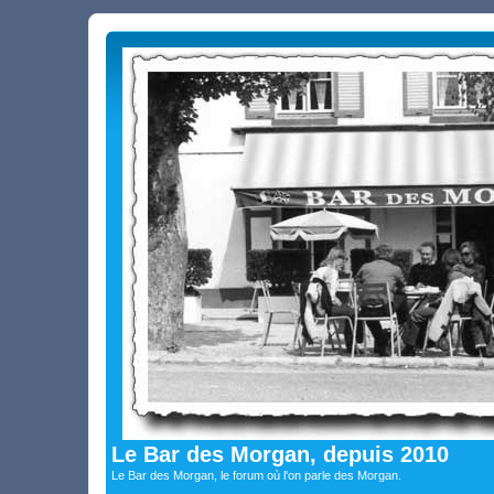
Le Bar des Morgan, depuis 2010
Le Bar des Morgan, le forum où l'on parle des Morgan.