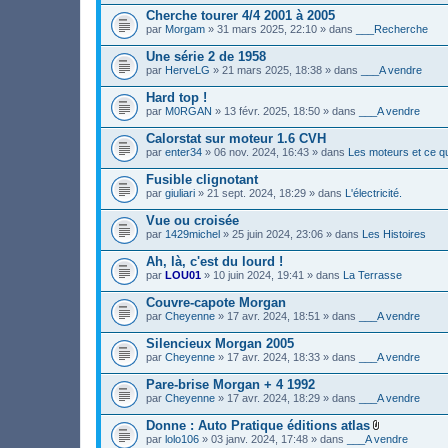
(
e
i
s
Cherche tourer 4/4 2001 à 2005
r
n
)
(
par
Morgam
» 31 mars 2025, 22:10 » dans
___Recherche
t
s
(
)
s
Une série 2 de 1958
j
)
par
HerveLG
» 21 mars 2025, 18:38 » dans
___A vendre
o
i
Hard top !
n
par
M0RGAN
» 13 févr. 2025, 18:50 » dans
___A vendre
t
(
s
Calorstat sur moteur 1.6 CVH
)
par
enter34
» 06 nov. 2024, 16:43 » dans
Les moteurs et ce qu
Fusible clignotant
par
giuliari
» 21 sept. 2024, 18:29 » dans
L'électricité.
Vue ou croisée
par
1429michel
» 25 juin 2024, 23:06 » dans
Les Histoires
Ah, là, c'est du lourd !
par
LOU01
» 10 juin 2024, 19:41 » dans
La Terrasse
Couvre-capote Morgan
par
Cheyenne
» 17 avr. 2024, 18:51 » dans
___A vendre
Silencieux Morgan 2005
par
Cheyenne
» 17 avr. 2024, 18:33 » dans
___A vendre
Pare-brise Morgan + 4 1992
par
Cheyenne
» 17 avr. 2024, 18:29 » dans
___A vendre
Donne : Auto Pratique éditions atlas
F
par
lolo106
» 03 janv. 2024, 17:48 » dans
___A vendre