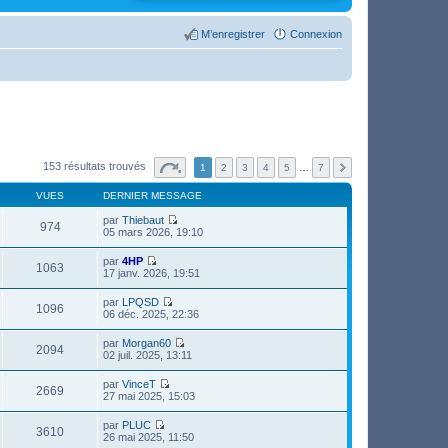
M’enregistrer
Connexion
153 résultats trouvés
1
2
3
4
5
…
7
VUES
DERNIER MESSAGE
par
Thiebaut
974
V
05 mars 2026, 19:10
o
i
par
4HP
r
1063
V
17 janv. 2026, 19:51
l
o
e
i
par
LPQSD
d
r
1096
V
06 déc. 2025, 22:36
e
l
o
r
e
i
n
par
Morgan60
d
r
2094
i
V
02 juil. 2025, 13:11
e
l
e
o
r
e
r
i
n
par
VinceT
d
m
r
2669
i
V
27 mai 2025, 15:03
e
e
l
e
o
r
s
e
r
i
n
s
par
PLUC
d
m
r
3610
i
a
V
26 mai 2025, 11:50
e
e
l
e
g
o