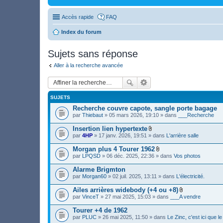
Accès rapide
FAQ
Index du forum
Sujets sans réponse
Aller à la recherche avancée
SUJETS
Recherche couvre capote, sangle porte bagage
par
Thiebaut
» 05 mars 2026, 19:10 » dans
___Recherche
Insertion lien hypertexte
F
par
4HP
» 17 janv. 2026, 19:51 » dans
L'arrière salle
i
c
Morgan plus 4 Tourer 1962
h
F
par
LPQSD
» 06 déc. 2025, 22:36 » dans
Vos photos
i
i
e
c
Alarme Brigmton
r
h
(
par
Morgan60
» 02 juil. 2025, 13:11 » dans
L'électricité.
i
s
e
)
Ailes arrières widebody (+4 ou +8)
r
j
F
(
par
VinceT
» 27 mai 2025, 15:03 » dans
___A vendre
o
i
s
i
c
)
Tourer +4 de 1962
n
h
j
par
PLUC
» 26 mai 2025, 11:50 » dans
Le Zinc, c'est ici que 
t
i
o