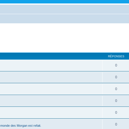
RÉPONSES
0
0
0
0
0
0
le monde des Morgan est refait.