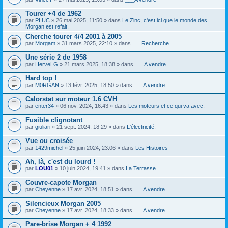
o
i
s
i
c
)
Tourer +4 de 1962
n
h
j
par
PLUC
» 26 mai 2025, 11:50 » dans
Le Zinc, c'est ici que le monde des
t
i
o
Morgan est refait.
(
e
i
s
r
Cherche tourer 4/4 2001 à 2005
n
)
(
t
par
Morgam
» 31 mars 2025, 22:10 » dans
___Recherche
s
(
)
s
Une série 2 de 1958
j
)
par
HerveLG
» 21 mars 2025, 18:38 » dans
___A vendre
o
i
Hard top !
n
t
par
M0RGAN
» 13 févr. 2025, 18:50 » dans
___A vendre
(
s
Calorstat sur moteur 1.6 CVH
)
par
enter34
» 06 nov. 2024, 16:43 » dans
Les moteurs et ce qui va avec.
Fusible clignotant
par
giuliari
» 21 sept. 2024, 18:29 » dans
L'électricité.
Vue ou croisée
par
1429michel
» 25 juin 2024, 23:06 » dans
Les Histoires
Ah, là, c'est du lourd !
par
LOU01
» 10 juin 2024, 19:41 » dans
La Terrasse
Couvre-capote Morgan
par
Cheyenne
» 17 avr. 2024, 18:51 » dans
___A vendre
Silencieux Morgan 2005
par
Cheyenne
» 17 avr. 2024, 18:33 » dans
___A vendre
Pare-brise Morgan + 4 1992