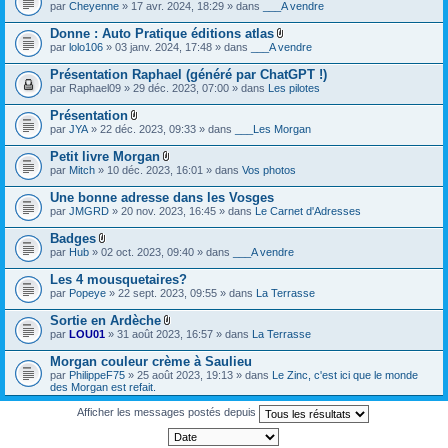
par
Cheyenne
» 17 avr. 2024, 18:29 » dans
___A vendre
Donne : Auto Pratique éditions atlas
F
par
lolo106
» 03 janv. 2024, 17:48 » dans
___A vendre
i
c
Présentation Raphael (généré par ChatGPT !)
h
par
Raphael09
» 29 déc. 2023, 07:00 » dans
Les pilotes
i
e
Présentation
r
F
(
par
JYA
» 22 déc. 2023, 09:33 » dans
___Les Morgan
i
s
c
)
Petit livre Morgan
h
j
F
par
Mitch
» 10 déc. 2023, 16:01 » dans
Vos photos
i
o
i
e
i
c
Une bonne adresse dans les Vosges
r
n
h
(
par
JMGRD
» 20 nov. 2023, 16:45 » dans
Le Carnet d'Adresses
t
i
s
(
e
)
s
Badges
r
j
)
F
(
par
Hub
» 02 oct. 2023, 09:40 » dans
___A vendre
o
i
s
i
c
)
Les 4 mousquetaires?
n
h
j
par
Popeye
» 22 sept. 2023, 09:55 » dans
La Terrasse
t
i
o
(
e
i
s
Sortie en Ardèche
r
n
)
F
(
par
LOU01
» 31 août 2023, 16:57 » dans
La Terrasse
t
i
s
(
c
)
s
Morgan couleur crème à Saulieu
h
j
)
par
PhilippeF75
» 25 août 2023, 19:13 » dans
Le Zinc, c'est ici que le monde
i
o
des Morgan est refait.
e
i
r
n
Afficher les messages postés depuis
(
t
s
(
)
s