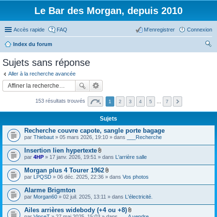
Le Bar des Morgan, depuis 2010
Accès rapide
FAQ
M’enregistrer
Connexion
Index du forum
ec
Sujets sans réponse
her
Aller à la recherche avancée
ch
er
153 résultats trouvés
1
2
3
4
5
…
7
Sujets
Recherche couvre capote, sangle porte bagage
par
Thiebaut
» 05 mars 2026, 19:10 » dans
___Recherche
Insertion lien hypertexte
F
par
4HP
» 17 janv. 2026, 19:51 » dans
L'arrière salle
i
c
Morgan plus 4 Tourer 1962
h
F
par
LPQSD
» 06 déc. 2025, 22:36 » dans
Vos photos
i
i
e
c
Alarme Brigmton
r
h
(
par
Morgan60
» 02 juil. 2025, 13:11 » dans
L'électricité.
i
s
e
)
Ailes arrières widebody (+4 ou +8)
r
j
F
(
par
VinceT
» 27 mai 2025, 15:03 » dans
___A vendre