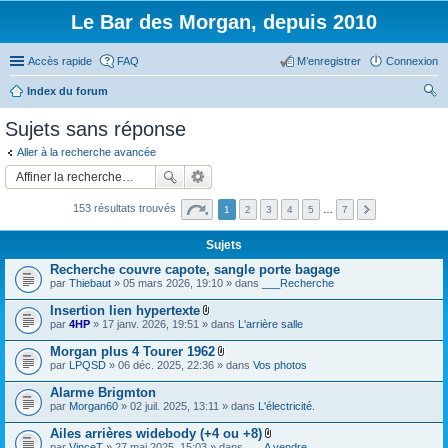
Le Bar des Morgan, depuis 2010
Accès rapide
FAQ
M’enregistrer
Connexion
Index du forum
ec
Sujets sans réponse
her
Aller à la recherche avancée
ch
er
153 résultats trouvés
1
2
3
4
5
…
7
Sujets
Recherche couvre capote, sangle porte bagage
par
Thiebaut
» 05 mars 2026, 19:10 » dans
___Recherche
Insertion lien hypertexte
F
par
4HP
» 17 janv. 2026, 19:51 » dans
L'arrière salle
i
c
Morgan plus 4 Tourer 1962
h
F
par
LPQSD
» 06 déc. 2025, 22:36 » dans
Vos photos
i
i
e
c
Alarme Brigmton
r
h
(
par
Morgan60
» 02 juil. 2025, 13:11 » dans
L'électricité.
i
s
e
)
Ailes arrières widebody (+4 ou +8)
r
j
F
(
par
VinceT
» 27 mai 2025, 15:03 » dans
___A vendre