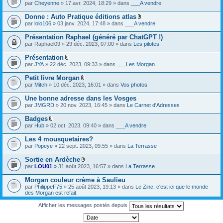
par
Cheyenne
» 17 avr. 2024, 18:29 » dans
___A vendre
Donne : Auto Pratique éditions atlas
F
par
lolo106
» 03 janv. 2024, 17:48 » dans
___A vendre
i
c
Présentation Raphael (généré par ChatGPT !)
h
par
Raphael09
» 29 déc. 2023, 07:00 » dans
Les pilotes
i
e
Présentation
r
F
(
par
JYA
» 22 déc. 2023, 09:33 » dans
___Les Morgan
i
s
c
)
Petit livre Morgan
h
j
F
par
Mitch
» 10 déc. 2023, 16:01 » dans
Vos photos
i
o
i
e
i
c
Une bonne adresse dans les Vosges
r
n
h
(
par
JMGRD
» 20 nov. 2023, 16:45 » dans
Le Carnet d'Adresses
t
i
s
(
e
)
s
Badges
r
j
)
F
(
par
Hub
» 02 oct. 2023, 09:40 » dans
___A vendre
o
i
s
i
c
)
Les 4 mousquetaires?
n
h
j
par
Popeye
» 22 sept. 2023, 09:55 » dans
La Terrasse
t
i
o
(
e
i
s
Sortie en Ardèche
r
n
)
F
(
par
LOU01
» 31 août 2023, 16:57 » dans
La Terrasse
t
i
s
(
c
)
s
Morgan couleur crème à Saulieu
h
j
)
par
PhilippeF75
» 25 août 2023, 19:13 » dans
Le Zinc, c'est ici que le monde
i
o
des Morgan est refait.
e
i
r
n
Afficher les messages postés depuis
(
t
s
(
)
s