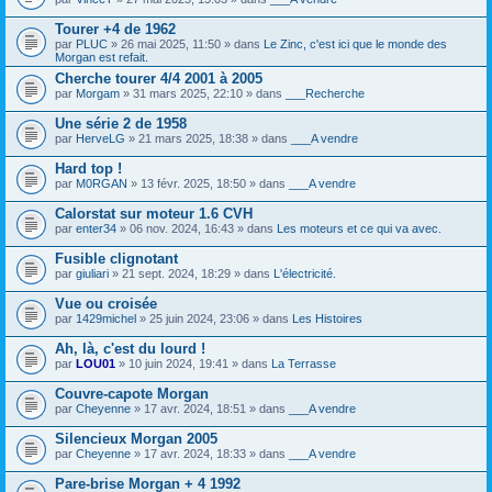
o
i
s
i
c
)
Tourer +4 de 1962
n
h
j
par
PLUC
» 26 mai 2025, 11:50 » dans
Le Zinc, c'est ici que le monde des
t
i
o
Morgan est refait.
(
e
i
s
r
Cherche tourer 4/4 2001 à 2005
n
)
(
t
par
Morgam
» 31 mars 2025, 22:10 » dans
___Recherche
s
(
)
s
Une série 2 de 1958
j
)
par
HerveLG
» 21 mars 2025, 18:38 » dans
___A vendre
o
i
Hard top !
n
t
par
M0RGAN
» 13 févr. 2025, 18:50 » dans
___A vendre
(
s
Calorstat sur moteur 1.6 CVH
)
par
enter34
» 06 nov. 2024, 16:43 » dans
Les moteurs et ce qui va avec.
Fusible clignotant
par
giuliari
» 21 sept. 2024, 18:29 » dans
L'électricité.
Vue ou croisée
par
1429michel
» 25 juin 2024, 23:06 » dans
Les Histoires
Ah, là, c'est du lourd !
par
LOU01
» 10 juin 2024, 19:41 » dans
La Terrasse
Couvre-capote Morgan
par
Cheyenne
» 17 avr. 2024, 18:51 » dans
___A vendre
Silencieux Morgan 2005
par
Cheyenne
» 17 avr. 2024, 18:33 » dans
___A vendre
Pare-brise Morgan + 4 1992