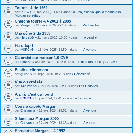
o
i
s
i
c
)
Tourer +4 de 1962
n
h
j
par
PLUC
» 26 mai 2025, 11:50 » dans
Le Zinc, c'est ici que le monde des
t
i
o
Morgan est refait.
(
e
i
s
r
Cherche tourer 4/4 2001 à 2005
n
)
(
t
par
Morgam
» 31 mars 2025, 22:10 » dans
___Recherche
s
(
)
s
Une série 2 de 1958
j
)
par
HerveLG
» 21 mars 2025, 18:38 » dans
___A vendre
o
i
Hard top !
n
t
par
M0RGAN
» 13 févr. 2025, 18:50 » dans
___A vendre
(
s
Calorstat sur moteur 1.6 CVH
)
par
enter34
» 06 nov. 2024, 16:43 » dans
Les moteurs et ce qui va avec.
Fusible clignotant
par
giuliari
» 21 sept. 2024, 18:29 » dans
L'électricité.
Vue ou croisée
par
1429michel
» 25 juin 2024, 23:06 » dans
Les Histoires
Ah, là, c'est du lourd !
par
LOU01
» 10 juin 2024, 19:41 » dans
La Terrasse
Couvre-capote Morgan
par
Cheyenne
» 17 avr. 2024, 18:51 » dans
___A vendre
Silencieux Morgan 2005
par
Cheyenne
» 17 avr. 2024, 18:33 » dans
___A vendre
Pare-brise Morgan + 4 1992