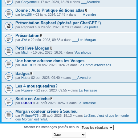
par
Cheyenne
» 17 avr. 2024, 18:29 » dans
___A vendre
Donne : Auto Pratique éditions atlas
F
par
lolo106
» 03 janv. 2024, 17:48 » dans
___A vendre
i
c
Présentation Raphael (généré par ChatGPT !)
h
par
Raphael09
» 29 déc. 2023, 07:00 » dans
Les pilotes
i
e
Présentation
r
F
(
par
JYA
» 22 déc. 2023, 09:33 » dans
___Les Morgan
i
s
c
)
Petit livre Morgan
h
j
F
par
Mitch
» 10 déc. 2023, 16:01 » dans
Vos photos
i
o
i
e
i
c
Une bonne adresse dans les Vosges
r
n
h
(
par
JMGRD
» 20 nov. 2023, 16:45 » dans
Le Carnet d'Adresses
t
i
s
(
e
)
s
Badges
r
j
)
F
(
par
Hub
» 02 oct. 2023, 09:40 » dans
___A vendre
o
i
s
i
c
)
Les 4 mousquetaires?
n
h
j
par
Popeye
» 22 sept. 2023, 09:55 » dans
La Terrasse
t
i
o
(
e
i
s
Sortie en Ardèche
r
n
)
F
(
par
LOU01
» 31 août 2023, 16:57 » dans
La Terrasse
t
i
s
(
c
)
s
Morgan couleur crème à Saulieu
h
j
)
par
PhilippeF75
» 25 août 2023, 19:13 » dans
Le Zinc, c'est ici que le monde
i
o
des Morgan est refait.
e
i
r
n
Afficher les messages postés depuis
(
t
s
(
)
s