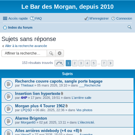
Le Bar des Morgan, depuis 2010
Accès rapide
FAQ
M’enregistrer
Connexion
Index du forum
ec
Sujets sans réponse
her
Aller à la recherche avancée
ch
er
153 résultats trouvés
1
2
3
4
5
…
7
Sujets
Recherche couvre capote, sangle porte bagage
par
Thiebaut
» 05 mars 2026, 19:10 » dans
___Recherche
Insertion lien hypertexte
F
par
4HP
» 17 janv. 2026, 19:51 » dans
L'arrière salle
i
c
Morgan plus 4 Tourer 1962
h
F
par
LPQSD
» 06 déc. 2025, 22:36 » dans
Vos photos
i
i
e
c
Alarme Brigmton
r
h
(
par
Morgan60
» 02 juil. 2025, 13:11 » dans
L'électricité.
i
s
e
)
Ailes arrières widebody (+4 ou +8)
r
j
F
(
par
VinceT
» 27 mai 2025, 15:03 » dans
___A vendre