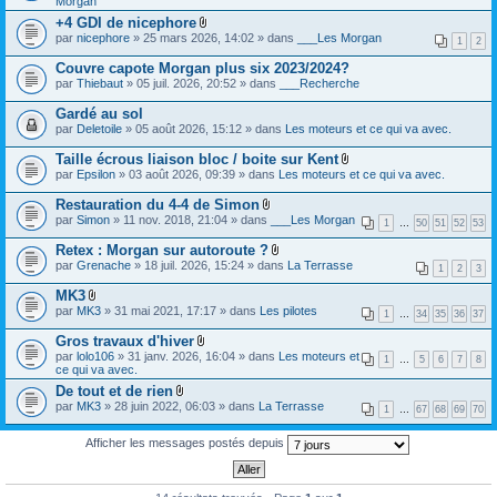
Morgan
i
e
)
c
s
n
r
+4 GDI de nicephore
j
h
)
t
(
F
o
par
nicephore
» 25 mars 2026, 14:02 » dans
i
___Les Morgan
1
2
(
s
i
i
e
s
)
c
n
r
Couvre capote Morgan plus six 2023/2024?
)
j
h
t
(
par
Thiebaut
» 05 juil. 2026, 20:52 » dans
___Recherche
o
i
(
s
i
e
s
)
Gardé au sol
n
r
)
j
t
(
par
Deletoile
» 05 août 2026, 15:12 » dans
Les moteurs et ce qui va avec.
o
(
s
i
s
)
Taille écrous liaison bloc / boite sur Kent
n
)
j
t
F
par
Epsilon
» 03 août 2026, 09:39 » dans
Les moteurs et ce qui va avec.
o
(
i
i
s
c
Restauration du 4-4 de Simon
n
)
h
F
par
Simon
» 11 nov. 2018, 21:04 » dans
___Les Morgan
t
i
1
…
50
51
52
53
i
(
e
c
s
Retex : Morgan sur autoroute ?
r
h
)
F
(
par
Grenache
» 18 juil. 2026, 15:24 » dans
La Terrasse
i
1
2
3
i
s
e
c
)
MK3
r
h
j
F
(
par
MK3
» 31 mai 2021, 17:17 » dans
Les pilotes
i
1
…
34
35
36
37
o
i
s
e
i
c
)
Gros travaux d'hiver
r
n
h
j
F
(
par
lolo106
» 31 janv. 2026, 16:04 » dans
Les moteurs et
t
i
1
…
5
6
7
8
o
i
s
ce qui va avec.
(
e
i
c
)
s
r
De tout et de rien
n
h
j
)
(
F
t
par
MK3
» 28 juin 2022, 06:03 » dans
i
La Terrasse
o
1
…
67
68
69
70
s
i
(
e
i
)
c
s
r
n
j
h
)
Afficher les messages postés depuis
(
t
o
i
s
(
i
e
)
s
n
r
j
)
t
(