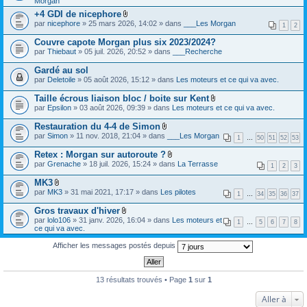
Morgan
e
i
s
c
)
r
+4 GDI de nicephore
n
)
h
j
(
F
t
par
nicephore
» 25 mars 2026, 14:02 » dans
i
___Les Morgan
o
1
2
s
i
(
e
i
)
c
s
r
Couvre capote Morgan plus six 2023/2024?
n
j
h
)
(
t
par
Thiebaut
» 05 juil. 2026, 20:52 » dans
___Recherche
o
i
s
(
i
e
)
s
Gardé au sol
n
r
j
)
t
(
par
Deletoile
» 05 août 2026, 15:12 » dans
Les moteurs et ce qui va avec.
o
(
s
i
s
)
Taille écrous liaison bloc / boite sur Kent
n
)
j
t
F
par
Epsilon
» 03 août 2026, 09:39 » dans
Les moteurs et ce qui va avec.
o
(
i
i
s
c
Restauration du 4-4 de Simon
n
)
h
F
par
Simon
» 11 nov. 2018, 21:04 » dans
___Les Morgan
t
i
1
…
50
51
52
53
i
(
e
c
s
Retex : Morgan sur autoroute ?
r
h
)
F
(
par
Grenache
» 18 juil. 2026, 15:24 » dans
La Terrasse
i
1
2
3
i
s
e
c
)
MK3
r
h
j
F
(
par
MK3
» 31 mai 2021, 17:17 » dans
Les pilotes
i
1
…
34
35
36
37
o
i
s
e
i
c
)
Gros travaux d'hiver
r
n
h
j
F
(
par
lolo106
» 31 janv. 2026, 16:04 » dans
Les moteurs et
t
i
1
…
5
6
7
8
o
i
s
ce qui va avec.
(
e
i
c
)
s
r
n
h
j
)
Afficher les messages postés depuis
(
t
i
o
s
(
e
i
)
s
r
n
j
)
(
t
13 résultats trouvés • Page
1
sur
1
o
s
(
i
)
s
n
Aller à
j
)
t