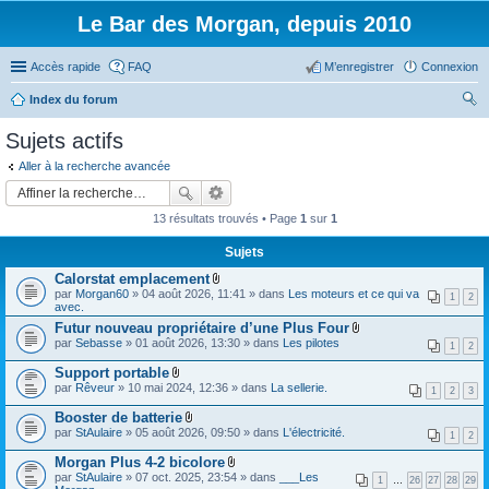
Le Bar des Morgan, depuis 2010
Accès rapide
FAQ
M’enregistrer
Connexion
Index du forum
ec
Sujets actifs
her
Aller à la recherche avancée
ch
er
13 résultats trouvés • Page
1
sur
1
Sujets
Calorstat emplacement
F
par
Morgan60
» 04 août 2026, 11:41 » dans
Les moteurs et ce qui va
1
2
i
avec.
c
Futur nouveau propriétaire d’une Plus Four
h
F
par
Sebasse
» 01 août 2026, 13:30 » dans
i
Les pilotes
1
2
i
e
c
r
Support portable
h
(
F
par
Rêveur
» 10 mai 2024, 12:36 » dans
La sellerie.
i
1
2
3
s
i
e
)
c
Booster de batterie
r
j
h
F
(
par
StAulaire
» 05 août 2026, 09:50 » dans
L'électricité.
o
i
1
2
i
s
i
e
c
)
Morgan Plus 4-2 bicolore
n
r
h
j
t
F
(
par
StAulaire
» 07 oct. 2025, 23:54 » dans
___Les
i
1
…
26
27
28
29
o
(
i
s