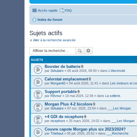
Accès rapide
FAQ
Index du forum
Sujets actifs
Aller à la recherche avancée
SUJETS
Booster de batterie
F
par
StAulaire
» 05 août 2026, 09:50 » dans
L'électricité.
i
c
Calorstat emplacement
h
F
par
Morgan60
» 04 août 2026, 11:41 » dans
Les moteurs et ce
i
i
e
c
Support portable
r
h
F
(
par
Rêveur
» 10 mai 2024, 12:36 » dans
La sellerie.
i
i
s
e
c
)
Morgan Plus 4-2 bicolore
r
h
j
F
(
par
StAulaire
» 07 oct. 2025, 23:54 » dans
___Les Morgan
i
o
i
s
e
i
c
)
+4 GDI de nicephore
r
n
h
j
F
(
par
nicephore
» 25 mars 2026, 14:02 » dans
___Les Morgan
t
i
o
i
s
(
e
i
c
)
s
Couvre capote Morgan plus six 2023/2024?
r
n
h
j
)
(
par
Thiebaut
» 05 juil. 2026, 20:52 » dans
___Recherche
t
i
o
s