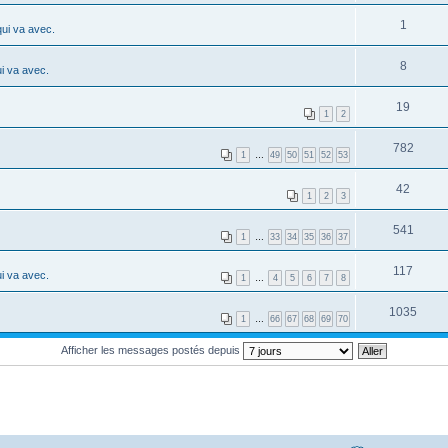
1
ui va avec.
8
i va avec.
19
1
2
782
1
…
49
50
51
52
53
42
1
2
3
541
1
…
33
34
35
36
37
117
i va avec.
1
…
4
5
6
7
8
1035
1
…
66
67
68
69
70
Afficher les messages postés depuis