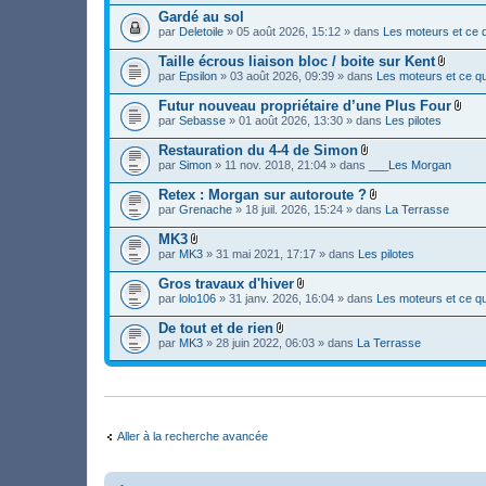
(
e
i
)
s
Gardé au sol
r
n
j
)
(
par
Deletoile
» 05 août 2026, 15:12 » dans
Les moteurs et ce q
t
o
s
(
i
)
s
Taille écrous liaison bloc / boite sur Kent
n
j
)
F
par
Epsilon
» 03 août 2026, 09:39 » dans
Les moteurs et ce qu
t
o
i
(
i
c
s
Futur nouveau propriétaire d’une Plus Four
n
h
)
F
par
Sebasse
» 01 août 2026, 13:30 » dans
Les pilotes
t
i
i
(
e
c
s
Restauration du 4-4 de Simon
r
h
)
F
(
par
Simon
» 11 nov. 2018, 21:04 » dans
___Les Morgan
i
i
s
e
c
)
Retex : Morgan sur autoroute ?
r
h
j
F
(
par
Grenache
» 18 juil. 2026, 15:24 » dans
La Terrasse
i
o
i
s
e
i
c
)
MK3
r
n
h
j
F
(
par
MK3
» 31 mai 2021, 17:17 » dans
Les pilotes
t
i
o
i
s
(
e
i
c
)
s
Gros travaux d'hiver
r
n
h
j
)
F
(
par
lolo106
» 31 janv. 2026, 16:04 » dans
Les moteurs et ce qu
t
i
o
i
s
(
e
i
c
)
s
De tout et de rien
r
n
h
j
)
F
(
par
MK3
» 28 juin 2022, 06:03 » dans
La Terrasse
t
i
o
i
s
(
e
i
c
)
s
r
n
h
j
)
(
t
i
o
s
(
e
i
)
s
r
n
j
)
(
t
Aller à la recherche avancée
o
s
(
i
)
s
n
j
)
t
o