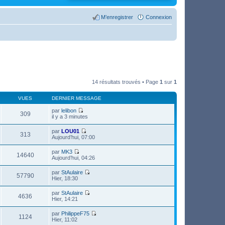
M’enregistrer
Connexion
14 résultats trouvés • Page
1
sur
1
VUES
DERNIER MESSAGE
par
lelibon
309
V
il y a 3 minutes
o
i
par
LOU01
r
313
V
Aujourd’hui, 07:00
l
o
e
i
par
MK3
d
r
14640
V
Aujourd’hui, 04:26
e
l
o
r
e
i
n
par
StAulaire
d
r
57790
i
V
Hier, 18:30
e
l
e
o
r
e
r
i
n
par
StAulaire
d
m
r
4636
i
V
Hier, 14:21
e
e
l
e
o
r
s
e
r
i
n
s
par
PhilippeF75
d
m
r
1124
i
a
V
Hier, 11:02
e
e
l
e
g
o