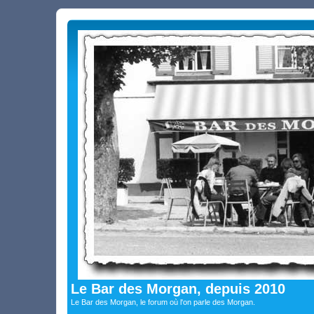
Le Bar des Morgan, depuis 2010
Le Bar des Morgan, le forum où l'on parle des Morgan.