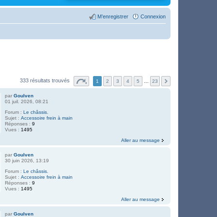
M’enregistrer
Connexion
333 résultats trouvés
1
2
3
4
5
…
23
par
Goulven
01 juil. 2026, 08:21
Forum :
Le châssis.
Sujet :
Accessoire frein à main
Réponses :
9
Vues :
1495
Aller au message
par
Goulven
30 juin 2026, 13:19
Forum :
Le châssis.
Sujet :
Accessoire frein à main
Réponses :
9
Vues :
1495
Aller au message
par
Goulven