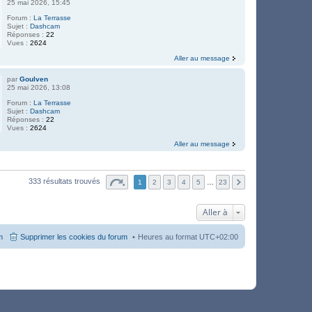
25 mai 2026, 15:45
Forum :
La Terrasse
Sujet :
Dashcam
Réponses :
22
Vues :
2624
Aller au message
par
Goulven
25 mai 2026, 13:08
Forum :
La Terrasse
Sujet :
Dashcam
Réponses :
22
Vues :
2624
Aller au message
333 résultats trouvés
1
2
3
4
5
…
23
Aller à
m
Supprimer les cookies du forum
Heures au format
UTC+02:00