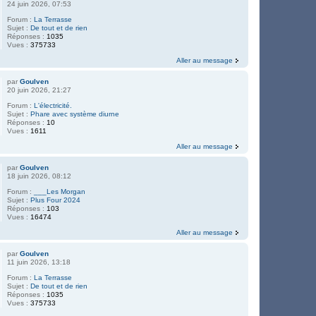
24 juin 2026, 07:53
Forum :
La Terrasse
Sujet :
De tout et de rien
Réponses :
1035
Vues :
375733
Aller au message
par
Goulven
20 juin 2026, 21:27
Forum :
L'électricité.
Sujet :
Phare avec système diurne
Réponses :
10
Vues :
1611
Aller au message
par
Goulven
18 juin 2026, 08:12
Forum :
___Les Morgan
Sujet :
Plus Four 2024
Réponses :
103
Vues :
16474
Aller au message
par
Goulven
11 juin 2026, 13:18
Forum :
La Terrasse
Sujet :
De tout et de rien
Réponses :
1035
Vues :
375733