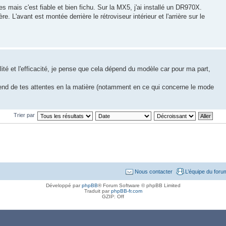
s mais c'est fiable et bien fichu. Sur la MX5, j'ai installé un DR970X.
e. L'avant est montée derrière le rétroviseur intérieur et l'arrière sur le
lité et l'efficacité, je pense que cela dépend du modèle car pour ma part,
dépend de tes attentes en la matière (notamment en ce qui concerne le mode
Trier par
Nous contacter
L’équipe du foru
Développé par
phpBB
® Forum Software © phpBB Limited
Traduit par
phpBB-fr.com
GZIP: Off