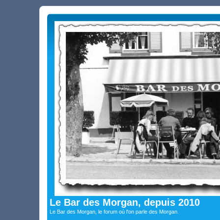
Le Bar des Morgan, depuis 2010
Le Bar des Morgan, le forum où l'on parle des Morgan.