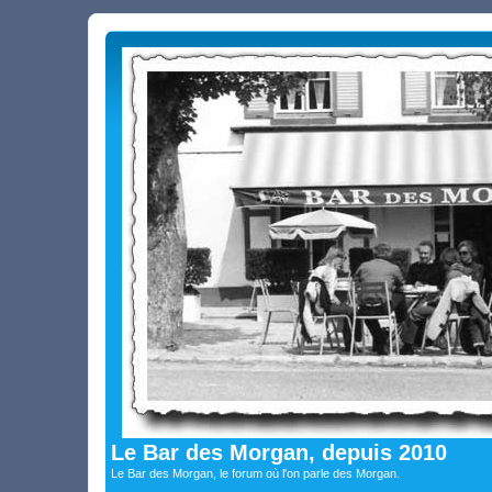
Le Bar des Morgan, depuis 2010
Le Bar des Morgan, le forum où l'on parle des Morgan.