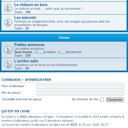
Le châssis en bois
Le châssis en bois, ....enfin, quoi, la carrosserie !
Sujets :
106
Les tutoriels
Pertinent ou simplement drôle, avec des images qui peuvent aider les
propriétaires de Morgan.
Sujets :
22
Forum
Petites annonces
Les petites annonces
Sous-forums :
___A vendre
,
___Recherche
Sujets :
328
L'arrière salle
Questions sur le forum et son fonctionnement
Sujets :
59
CONNEXION
•
M’ENREGISTRER
Nom d’utilisateur :
Mot de passe :
J’ai oublié mon mot de passe
Se souvenir de moi
QUI EST EN LIGNE
Au total il y a
1013
utilisateurs en ligne : 0 enregistré, 0 invisible et 1013 invités (d’après le
nombre d’utilisateurs actifs ces 5 dernières minutes)
Le record du nombre d’utilisateurs en ligne est de
4370
, le 23 oct. 2025, 05:27