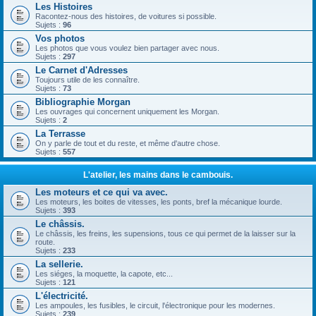
Les Histoires
Racontez-nous des histoires, de voitures si possible.
Sujets :
96
Vos photos
Les photos que vous voulez bien partager avec nous.
Sujets :
297
Le Carnet d'Adresses
Toujours utile de les connaître.
Sujets :
73
Bibliographie Morgan
Les ouvrages qui concernent uniquement les Morgan.
Sujets :
2
La Terrasse
On y parle de tout et du reste, et même d'autre chose.
Sujets :
557
L'atelier, les mains dans le cambouis.
Les moteurs et ce qui va avec.
Les moteurs, les boites de vitesses, les ponts, bref la mécanique lourde.
Sujets :
393
Le châssis.
Le châssis, les freins, les supensions, tous ce qui permet de la laisser sur la
route.
Sujets :
233
La sellerie.
Les siéges, la moquette, la capote, etc...
Sujets :
121
L'électricité.
Les ampoules, les fusibles, le circuit, l'électronique pour les modernes.
Sujets :
239