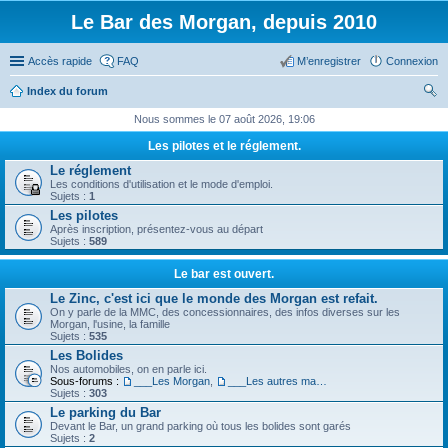
Le Bar des Morgan, depuis 2010
Accès rapide
FAQ
M’enregistrer
Connexion
Index du forum
ec
Nous sommes le 07 août 2026, 19:06
her
Les pilotes et le réglement.
ch
Le réglement
Les conditions d'utilisation et le mode d'emploi.
er
Sujets :
1
Les pilotes
Après inscription, présentez-vous au départ
Sujets :
589
Le bar est ouvert.
Le Zinc, c'est ici que le monde des Morgan est refait.
On y parle de la MMC, des concessionnaires, des infos diverses sur les
Morgan, l'usine, la famille
Sujets :
535
Les Bolides
Nos automobiles, on en parle ici.
Sous-forums :
___Les Morgan
,
___Les autres machines.
Sujets :
303
Le parking du Bar
Devant le Bar, un grand parking où tous les bolides sont garés
Sujets :
2