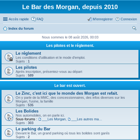
Le Bar des Morgan, depuis 2010
Accès rapide
FAQ
M’enregistrer
Connexion
Index du forum
ec
Nous sommes le 08 août 2026, 00:03
her
Les pilotes et le réglement.
ch
Le réglement
Les conditions d'utilisation et le mode d'emploi.
er
Sujets :
1
Les pilotes
Après inscription, présentez-vous au départ
Sujets :
589
Le bar est ouvert.
Le Zinc, c'est ici que le monde des Morgan est refait.
On y parle de la MMC, des concessionnaires, des infos diverses sur les
Morgan, l'usine, la famille
Sujets :
535
Les Bolides
Nos automobiles, on en parle ici.
Sous-forums :
___Les Morgan
,
___Les autres machines.
Sujets :
303
Le parking du Bar
Devant le Bar, un grand parking où tous les bolides sont garés
Sujets :
2