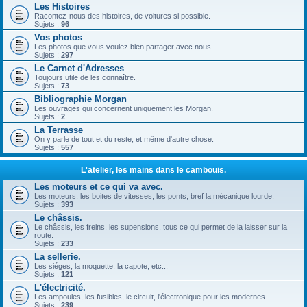
Les Histoires
Racontez-nous des histoires, de voitures si possible.
Sujets :
96
Vos photos
Les photos que vous voulez bien partager avec nous.
Sujets :
297
Le Carnet d'Adresses
Toujours utile de les connaître.
Sujets :
73
Bibliographie Morgan
Les ouvrages qui concernent uniquement les Morgan.
Sujets :
2
La Terrasse
On y parle de tout et du reste, et même d'autre chose.
Sujets :
557
L'atelier, les mains dans le cambouis.
Les moteurs et ce qui va avec.
Les moteurs, les boites de vitesses, les ponts, bref la mécanique lourde.
Sujets :
393
Le châssis.
Le châssis, les freins, les supensions, tous ce qui permet de la laisser sur la
route.
Sujets :
233
La sellerie.
Les siéges, la moquette, la capote, etc...
Sujets :
121
L'électricité.
Les ampoules, les fusibles, le circuit, l'électronique pour les modernes.
Sujets :
239