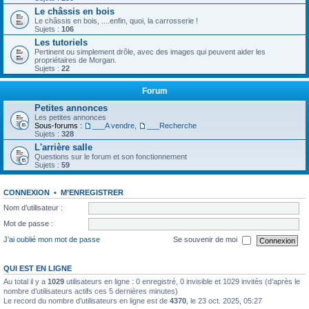
Le châssis en bois
Le châssis en bois, ....enfin, quoi, la carrosserie !
Sujets :
106
Les tutoriels
Pertinent ou simplement drôle, avec des images qui peuvent aider les
propriétaires de Morgan.
Sujets :
22
Forum
Petites annonces
Les petites annonces
Sous-forums :
___A vendre
,
___Recherche
Sujets :
328
L'arrière salle
Questions sur le forum et son fonctionnement
Sujets :
59
CONNEXION
•
M’ENREGISTRER
Nom d’utilisateur :
Mot de passe :
J’ai oublié mon mot de passe
Se souvenir de moi
QUI EST EN LIGNE
Au total il y a
1029
utilisateurs en ligne : 0 enregistré, 0 invisible et 1029 invités (d’après le
nombre d’utilisateurs actifs ces 5 dernières minutes)
Le record du nombre d’utilisateurs en ligne est de
4370
, le 23 oct. 2025, 05:27