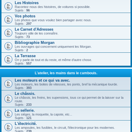
Les Histoires
Racontez-nous des histoires, de voitures si possible.
Sujets :
96
Vos photos
Les photos que vous voulez bien partager avec nous.
Sujets :
297
Le Carnet d'Adresses
Toujours utile de les connaître.
Sujets :
73
Bibliographie Morgan
Les ouvrages qui concernent uniquement les Morgan.
Sujets :
2
La Terrasse
On y parle de tout et du reste, et même d'autre chose.
Sujets :
557
L'atelier, les mains dans le cambouis.
Les moteurs et ce qui va avec.
Les moteurs, les boites de vitesses, les ponts, bref la mécanique lourde.
Sujets :
393
Le châssis.
Le châssis, les freins, les supensions, tous ce qui permet de la laisser sur la
route.
Sujets :
233
La sellerie.
Les siéges, la moquette, la capote, etc...
Sujets :
121
L'électricité.
Les ampoules, les fusibles, le circuit, l'électronique pour les modernes.
Sujets :
239