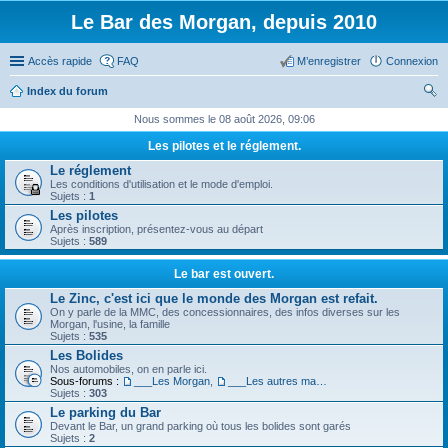
Le Bar des Morgan, depuis 2010
Accès rapide
FAQ
M’enregistrer
Connexion
Index du forum
ec
Nous sommes le 08 août 2026, 09:06
her
Les pilotes et le réglement.
ch
Le réglement
Les conditions d'utilisation et le mode d'emploi.
er
Sujets :
1
Les pilotes
Après inscription, présentez-vous au départ
Sujets :
589
Le bar est ouvert.
Le Zinc, c'est ici que le monde des Morgan est refait.
On y parle de la MMC, des concessionnaires, des infos diverses sur les
Morgan, l'usine, la famille
Sujets :
535
Les Bolides
Nos automobiles, on en parle ici.
Sous-forums :
___Les Morgan
,
___Les autres machines.
Sujets :
303
Le parking du Bar
Devant le Bar, un grand parking où tous les bolides sont garés
Sujets :
2