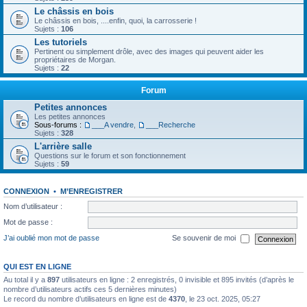
Le châssis en bois
Le châssis en bois, ....enfin, quoi, la carrosserie !
Sujets :
106
Les tutoriels
Pertinent ou simplement drôle, avec des images qui peuvent aider les
propriétaires de Morgan.
Sujets :
22
Forum
Petites annonces
Les petites annonces
Sous-forums :
___A vendre
,
___Recherche
Sujets :
328
L'arrière salle
Questions sur le forum et son fonctionnement
Sujets :
59
CONNEXION
•
M’ENREGISTRER
Nom d’utilisateur :
Mot de passe :
J’ai oublié mon mot de passe
Se souvenir de moi
QUI EST EN LIGNE
Au total il y a
897
utilisateurs en ligne : 2 enregistrés, 0 invisible et 895 invités (d’après le
nombre d’utilisateurs actifs ces 5 dernières minutes)
Le record du nombre d’utilisateurs en ligne est de
4370
, le 23 oct. 2025, 05:27