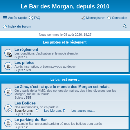
Le Bar des Morgan, depuis 2010
Accès rapide
FAQ
M’enregistrer
Connexion
Index du forum
ec
Nous sommes le 08 août 2026, 18:27
her
Les pilotes et le réglement.
ch
Le réglement
Les conditions d'utilisation et le mode d'emploi.
er
Sujets :
1
Les pilotes
Après inscription, présentez-vous au départ
Sujets :
589
Le bar est ouvert.
Le Zinc, c'est ici que le monde des Morgan est refait.
On y parle de la MMC, des concessionnaires, des infos diverses sur les
Morgan, l'usine, la famille
Sujets :
535
Les Bolides
Nos automobiles, on en parle ici.
Sous-forums :
___Les Morgan
,
___Les autres machines.
Sujets :
303
Le parking du Bar
Devant le Bar, un grand parking où tous les bolides sont garés
Sujets :
2