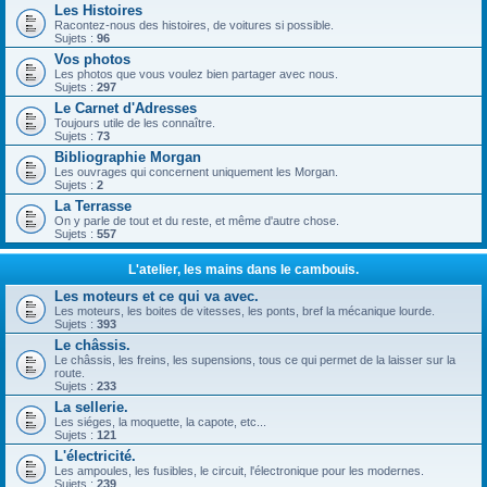
Les Histoires
Racontez-nous des histoires, de voitures si possible.
Sujets :
96
Vos photos
Les photos que vous voulez bien partager avec nous.
Sujets :
297
Le Carnet d'Adresses
Toujours utile de les connaître.
Sujets :
73
Bibliographie Morgan
Les ouvrages qui concernent uniquement les Morgan.
Sujets :
2
La Terrasse
On y parle de tout et du reste, et même d'autre chose.
Sujets :
557
L'atelier, les mains dans le cambouis.
Les moteurs et ce qui va avec.
Les moteurs, les boites de vitesses, les ponts, bref la mécanique lourde.
Sujets :
393
Le châssis.
Le châssis, les freins, les supensions, tous ce qui permet de la laisser sur la
route.
Sujets :
233
La sellerie.
Les siéges, la moquette, la capote, etc...
Sujets :
121
L'électricité.
Les ampoules, les fusibles, le circuit, l'électronique pour les modernes.
Sujets :
239