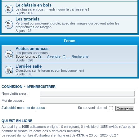
Le châssis en bois
Le châssis en bois, ....enfin, quoi, la carrosserie !
Sujets :
106
Les tutoriels
Pertinent ou simplement drôle, avec des images qui peuvent aider les
propriétaires de Morgan.
Sujets :
22
Forum
Petites annonces
Les petites annonces
Sous-forums :
___A vendre
,
___Recherche
Sujets :
328
L'arrière salle
Questions sur le forum et son fonctionnement
Sujets :
59
CONNEXION
•
M’ENREGISTRER
Nom d’utilisateur :
Mot de passe :
J’ai oublié mon mot de passe
Se souvenir de moi
QUI EST EN LIGNE
Au total il y a
1055
utilisateurs en ligne : 0 enregistré, 0 invisible et 1055 invités (d’après le
nombre d’utilisateurs actifs ces 5 dernières minutes)
Le record du nombre d’utilisateurs en ligne est de
4370
, le 23 oct. 2025, 05:27