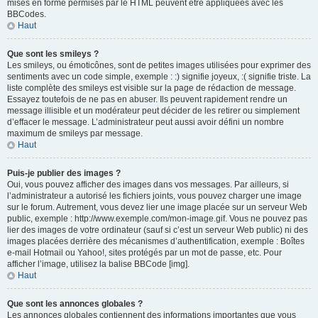
mises en forme permises par le HTML peuvent être appliquées avec les
BBCodes.
Haut
Que sont les smileys ?
Les smileys, ou émoticônes, sont de petites images utilisées pour exprimer des
sentiments avec un code simple, exemple : :) signifie joyeux, :( signifie triste. La
liste complète des smileys est visible sur la page de rédaction de message.
Essayez toutefois de ne pas en abuser. Ils peuvent rapidement rendre un
message illisible et un modérateur peut décider de les retirer ou simplement
d’effacer le message. L’administrateur peut aussi avoir défini un nombre
maximum de smileys par message.
Haut
Puis-je publier des images ?
Oui, vous pouvez afficher des images dans vos messages. Par ailleurs, si
l’administrateur a autorisé les fichiers joints, vous pouvez charger une image
sur le forum. Autrement, vous devez lier une image placée sur un serveur Web
public, exemple : http://www.exemple.com/mon-image.gif. Vous ne pouvez pas
lier des images de votre ordinateur (sauf si c’est un serveur Web public) ni des
images placées derrière des mécanismes d’authentification, exemple : Boîtes
e-mail Hotmail ou Yahoo!, sites protégés par un mot de passe, etc. Pour
afficher l’image, utilisez la balise BBCode [img].
Haut
Que sont les annonces globales ?
Les annonces globales contiennent des informations importantes que vous