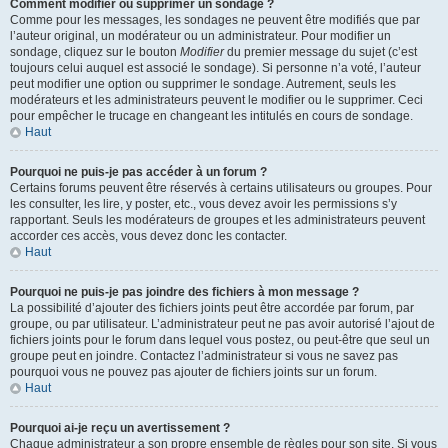
Comment modifier ou supprimer un sondage ?
Comme pour les messages, les sondages ne peuvent être modifiés que par
l’auteur original, un modérateur ou un administrateur. Pour modifier un
sondage, cliquez sur le bouton
Modifier
du premier message du sujet (c’est
toujours celui auquel est associé le sondage). Si personne n’a voté, l’auteur
peut modifier une option ou supprimer le sondage. Autrement, seuls les
modérateurs et les administrateurs peuvent le modifier ou le supprimer. Ceci
pour empêcher le trucage en changeant les intitulés en cours de sondage.
Haut
Pourquoi ne puis-je pas accéder à un forum ?
Certains forums peuvent être réservés à certains utilisateurs ou groupes. Pour
les consulter, les lire, y poster, etc., vous devez avoir les permissions s’y
rapportant. Seuls les modérateurs de groupes et les administrateurs peuvent
accorder ces accès, vous devez donc les contacter.
Haut
Pourquoi ne puis-je pas joindre des fichiers à mon message ?
La possibilité d’ajouter des fichiers joints peut être accordée par forum, par
groupe, ou par utilisateur. L’administrateur peut ne pas avoir autorisé l’ajout de
fichiers joints pour le forum dans lequel vous postez, ou peut-être que seul un
groupe peut en joindre. Contactez l’administrateur si vous ne savez pas
pourquoi vous ne pouvez pas ajouter de fichiers joints sur un forum.
Haut
Pourquoi ai-je reçu un avertissement ?
Chaque administrateur a son propre ensemble de règles pour son site. Si vous