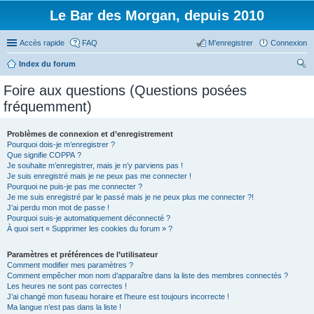
Le Bar des Morgan, depuis 2010
Accès rapide
FAQ
M’enregistrer
Connexion
Index du forum
ec
Foire aux questions (Questions posées
her
fréquemment)
ch
er
Problèmes de connexion et d’enregistrement
Pourquoi dois-je m’enregistrer ?
Que signifie COPPA ?
Je souhaite m’enregistrer, mais je n’y parviens pas !
Je suis enregistré mais je ne peux pas me connecter !
Pourquoi ne puis-je pas me connecter ?
Je me suis enregistré par le passé mais je ne peux plus me connecter ?!
J’ai perdu mon mot de passe !
Pourquoi suis-je automatiquement déconnecté ?
À quoi sert « Supprimer les cookies du forum » ?
Paramètres et préférences de l’utilisateur
Comment modifier mes paramètres ?
Comment empêcher mon nom d’apparaître dans la liste des membres connectés ?
Les heures ne sont pas correctes !
J’ai changé mon fuseau horaire et l’heure est toujours incorrecte !
Ma langue n’est pas dans la liste !