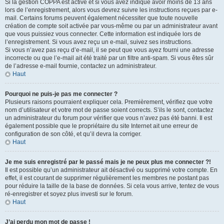
Si la gestion COPPA est active et si vous avez indiqué avoir moins de 13 ans
lors de l’enregistrement, alors vous devrez suivre les instructions reçues par e-
mail. Certains forums peuvent également nécessiter que toute nouvelle
création de compte soit activée par vous-même ou par un administrateur avant
que vous puissiez vous connecter. Cette information est indiquée lors de
l’enregistrement. Si vous avez reçu un e-mail, suivez ses instructions.
Si vous n’avez pas reçu d’e-mail, il se peut que vous ayez fourni une adresse
incorrecte ou que l’e-mail ait été traité par un filtre anti-spam. Si vous êtes sûr
de l’adresse e-mail fournie, contactez un administrateur.
Haut
Pourquoi ne puis-je pas me connecter ?
Plusieurs raisons pourraient expliquer cela. Premièrement, vérifiez que votre
nom d’utilisateur et votre mot de passe soient corrects. S’ils le sont, contactez
un administrateur du forum pour vérifier que vous n’avez pas été banni. Il est
également possible que le propriétaire du site Internet ait une erreur de
configuration de son côté, et qu’il devra la corriger.
Haut
Je me suis enregistré par le passé mais je ne peux plus me connecter ?!
Il est possible qu’un administrateur ait désactivé ou supprimé votre compte. En
effet, il est courant de supprimer régulièrement les membres ne postant pas
pour réduire la taille de la base de données. Si cela vous arrive, tentez de vous
ré-enregistrer et soyez plus investi sur le forum.
Haut
J’ai perdu mon mot de passe !