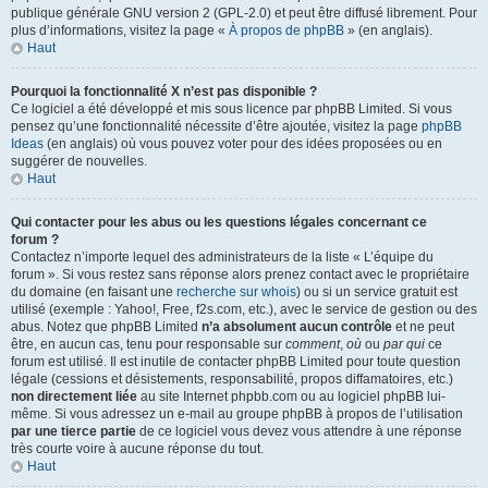
publique générale GNU version 2 (GPL-2.0) et peut être diffusé librement. Pour
plus d’informations, visitez la page «
À propos de phpBB
» (en anglais).
Haut
Pourquoi la fonctionnalité X n’est pas disponible ?
Ce logiciel a été développé et mis sous licence par phpBB Limited. Si vous
pensez qu’une fonctionnalité nécessite d’être ajoutée, visitez la page
phpBB
Ideas
(en anglais) où vous pouvez voter pour des idées proposées ou en
suggérer de nouvelles.
Haut
Qui contacter pour les abus ou les questions légales concernant ce
forum ?
Contactez n’importe lequel des administrateurs de la liste « L’équipe du
forum ». Si vous restez sans réponse alors prenez contact avec le propriétaire
du domaine (en faisant une
recherche sur whois
) ou si un service gratuit est
utilisé (exemple : Yahoo!, Free, f2s.com, etc.), avec le service de gestion ou des
abus. Notez que phpBB Limited
n’a absolument aucun contrôle
et ne peut
être, en aucun cas, tenu pour responsable sur
comment
,
où
ou
par qui
ce
forum est utilisé. Il est inutile de contacter phpBB Limited pour toute question
légale (cessions et désistements, responsabilité, propos diffamatoires, etc.)
non directement liée
au site Internet phpbb.com ou au logiciel phpBB lui-
même. Si vous adressez un e-mail au groupe phpBB à propos de l’utilisation
par une tierce partie
de ce logiciel vous devez vous attendre à une réponse
très courte voire à aucune réponse du tout.
Haut