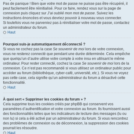
Pas de panique ! Bien que votre mot de passe ne puisse pas être récupéré, il
peut facilement être réinitialisé. Pour ce faire, rendez vous sur la page de
connexion puis cliquez sur
J’ai oublié mon mot de passe
. Suivez les
instructions énoncées et vous devriez pouvoir à nouveau vous connecter.
Si toutefois vous ne parveniez pas à réinitialiser votre mot de passe, contactez
un administrateur du forum.
Haut
Pourquoi suis-je automatiquement déconnecté ?
Si vous ne cochez pas la case
Se souvenir de moi
lors de votre connexion,
vous ne resterez connecté que pendant une durée déterminée. Cela empêche
que quelqu’un d’autre utilise votre compte à votre insu en utilisant le même
ordinateur. Pour rester connecté, cochez la case
Se souvenir de moi
lors de la
connexion. Ce n’est pas recommandé si vous utilisez un ordinateur public pour
accéder au forum (bibliothèque, cyber-café, université, etc.). Si vous ne voyez
pas cette case, cela signifie qu’un administrateur du forum a désactivé cette
fonctionnalité.
Haut
À quoi sert « Supprimer les cookies du forum » ?
Cela supprime tous les cookies créés par phpBB qui conservent vos
paramètres d’authentification et votre connexion au forum. Ils fournissent aussi
des fonctionnalités telles que les indicateurs de lecture des messages (lu ou
non lu) si cela a été activé par un administrateur du forum. Si vous rencontrez
des problèmes de connexion ou de déconnexion, la suppression des cookies
pourrait les résoudre.
Haut