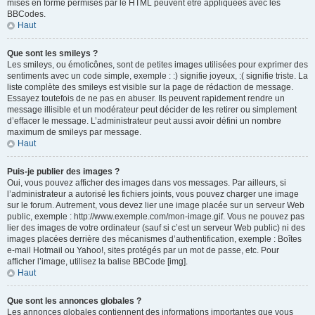
mises en forme permises par le HTML peuvent être appliquées avec les
BBCodes.
Haut
Que sont les smileys ?
Les smileys, ou émoticônes, sont de petites images utilisées pour exprimer des
sentiments avec un code simple, exemple : :) signifie joyeux, :( signifie triste. La
liste complète des smileys est visible sur la page de rédaction de message.
Essayez toutefois de ne pas en abuser. Ils peuvent rapidement rendre un
message illisible et un modérateur peut décider de les retirer ou simplement
d’effacer le message. L’administrateur peut aussi avoir défini un nombre
maximum de smileys par message.
Haut
Puis-je publier des images ?
Oui, vous pouvez afficher des images dans vos messages. Par ailleurs, si
l’administrateur a autorisé les fichiers joints, vous pouvez charger une image
sur le forum. Autrement, vous devez lier une image placée sur un serveur Web
public, exemple : http://www.exemple.com/mon-image.gif. Vous ne pouvez pas
lier des images de votre ordinateur (sauf si c’est un serveur Web public) ni des
images placées derrière des mécanismes d’authentification, exemple : Boîtes
e-mail Hotmail ou Yahoo!, sites protégés par un mot de passe, etc. Pour
afficher l’image, utilisez la balise BBCode [img].
Haut
Que sont les annonces globales ?
Les annonces globales contiennent des informations importantes que vous