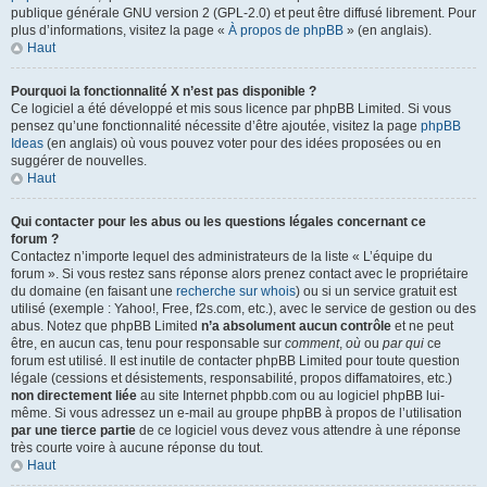
publique générale GNU version 2 (GPL-2.0) et peut être diffusé librement. Pour
plus d’informations, visitez la page «
À propos de phpBB
» (en anglais).
Haut
Pourquoi la fonctionnalité X n’est pas disponible ?
Ce logiciel a été développé et mis sous licence par phpBB Limited. Si vous
pensez qu’une fonctionnalité nécessite d’être ajoutée, visitez la page
phpBB
Ideas
(en anglais) où vous pouvez voter pour des idées proposées ou en
suggérer de nouvelles.
Haut
Qui contacter pour les abus ou les questions légales concernant ce
forum ?
Contactez n’importe lequel des administrateurs de la liste « L’équipe du
forum ». Si vous restez sans réponse alors prenez contact avec le propriétaire
du domaine (en faisant une
recherche sur whois
) ou si un service gratuit est
utilisé (exemple : Yahoo!, Free, f2s.com, etc.), avec le service de gestion ou des
abus. Notez que phpBB Limited
n’a absolument aucun contrôle
et ne peut
être, en aucun cas, tenu pour responsable sur
comment
,
où
ou
par qui
ce
forum est utilisé. Il est inutile de contacter phpBB Limited pour toute question
légale (cessions et désistements, responsabilité, propos diffamatoires, etc.)
non directement liée
au site Internet phpbb.com ou au logiciel phpBB lui-
même. Si vous adressez un e-mail au groupe phpBB à propos de l’utilisation
par une tierce partie
de ce logiciel vous devez vous attendre à une réponse
très courte voire à aucune réponse du tout.
Haut