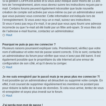
Si la gestion COPPA est active et si vous avez indiqué avoir moins de 13 ans
lors de l’enregistrement, alors vous devrez suivre les instructions reçues par e-
mail. Certains forums peuvent également nécessiter que toute nouvelle
création de compte soit activée par vous-même ou par un administrateur avant
que vous puissiez vous connecter. Cette information est indiquée lors de
l’enregistrement. Si vous avez reçu un e-mail, suivez ses instructions.
Si vous n’avez pas reçu d’e-mail, il se peut que vous ayez fourni une adresse
incorrecte ou que l’e-mail ait été traité par un filtre anti-spam. Si vous êtes sûr
de l’adresse e-mail fournie, contactez un administrateur.
Haut
Pourquoi ne puis-je pas me connecter ?
Plusieurs raisons pourraient expliquer cela. Premièrement, vérifiez que votre
nom d’utilisateur et votre mot de passe soient corrects. S’ils le sont, contactez
un administrateur du forum pour vérifier que vous n’avez pas été banni. Il est
également possible que le propriétaire du site Internet ait une erreur de
configuration de son côté, et qu’il devra la corriger.
Haut
Je me suis enregistré par le passé mais je ne peux plus me connecter ?!
Il est possible qu’un administrateur ait désactivé ou supprimé votre compte. En
effet, il est courant de supprimer régulièrement les membres ne postant pas
pour réduire la taille de la base de données. Si cela vous arrive, tentez de vous
ré-enregistrer et soyez plus investi sur le forum.
Haut
J’ai perdu mon mot de passe !