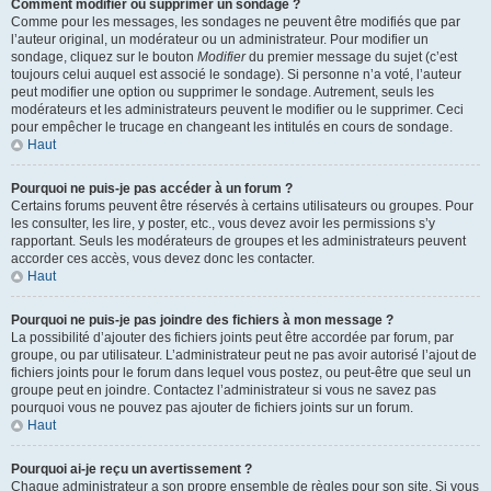
Comment modifier ou supprimer un sondage ?
Comme pour les messages, les sondages ne peuvent être modifiés que par
l’auteur original, un modérateur ou un administrateur. Pour modifier un
sondage, cliquez sur le bouton
Modifier
du premier message du sujet (c’est
toujours celui auquel est associé le sondage). Si personne n’a voté, l’auteur
peut modifier une option ou supprimer le sondage. Autrement, seuls les
modérateurs et les administrateurs peuvent le modifier ou le supprimer. Ceci
pour empêcher le trucage en changeant les intitulés en cours de sondage.
Haut
Pourquoi ne puis-je pas accéder à un forum ?
Certains forums peuvent être réservés à certains utilisateurs ou groupes. Pour
les consulter, les lire, y poster, etc., vous devez avoir les permissions s’y
rapportant. Seuls les modérateurs de groupes et les administrateurs peuvent
accorder ces accès, vous devez donc les contacter.
Haut
Pourquoi ne puis-je pas joindre des fichiers à mon message ?
La possibilité d’ajouter des fichiers joints peut être accordée par forum, par
groupe, ou par utilisateur. L’administrateur peut ne pas avoir autorisé l’ajout de
fichiers joints pour le forum dans lequel vous postez, ou peut-être que seul un
groupe peut en joindre. Contactez l’administrateur si vous ne savez pas
pourquoi vous ne pouvez pas ajouter de fichiers joints sur un forum.
Haut
Pourquoi ai-je reçu un avertissement ?
Chaque administrateur a son propre ensemble de règles pour son site. Si vous