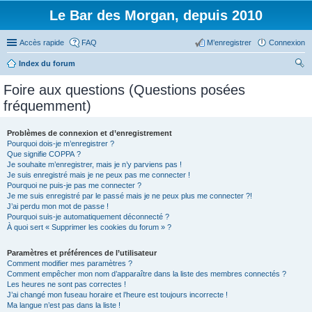
Le Bar des Morgan, depuis 2010
Accès rapide
FAQ
M’enregistrer
Connexion
Index du forum
ec
Foire aux questions (Questions posées
her
fréquemment)
ch
er
Problèmes de connexion et d’enregistrement
Pourquoi dois-je m’enregistrer ?
Que signifie COPPA ?
Je souhaite m’enregistrer, mais je n’y parviens pas !
Je suis enregistré mais je ne peux pas me connecter !
Pourquoi ne puis-je pas me connecter ?
Je me suis enregistré par le passé mais je ne peux plus me connecter ?!
J’ai perdu mon mot de passe !
Pourquoi suis-je automatiquement déconnecté ?
À quoi sert « Supprimer les cookies du forum » ?
Paramètres et préférences de l’utilisateur
Comment modifier mes paramètres ?
Comment empêcher mon nom d’apparaître dans la liste des membres connectés ?
Les heures ne sont pas correctes !
J’ai changé mon fuseau horaire et l’heure est toujours incorrecte !
Ma langue n’est pas dans la liste !