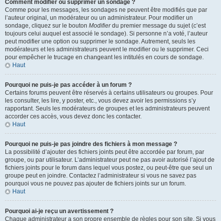
Comment modifier ou supprimer un sondage ?
Comme pour les messages, les sondages ne peuvent être modifiés que par
l’auteur original, un modérateur ou un administrateur. Pour modifier un
sondage, cliquez sur le bouton
Modifier
du premier message du sujet (c’est
toujours celui auquel est associé le sondage). Si personne n’a voté, l’auteur
peut modifier une option ou supprimer le sondage. Autrement, seuls les
modérateurs et les administrateurs peuvent le modifier ou le supprimer. Ceci
pour empêcher le trucage en changeant les intitulés en cours de sondage.
Haut
Pourquoi ne puis-je pas accéder à un forum ?
Certains forums peuvent être réservés à certains utilisateurs ou groupes. Pour
les consulter, les lire, y poster, etc., vous devez avoir les permissions s’y
rapportant. Seuls les modérateurs de groupes et les administrateurs peuvent
accorder ces accès, vous devez donc les contacter.
Haut
Pourquoi ne puis-je pas joindre des fichiers à mon message ?
La possibilité d’ajouter des fichiers joints peut être accordée par forum, par
groupe, ou par utilisateur. L’administrateur peut ne pas avoir autorisé l’ajout de
fichiers joints pour le forum dans lequel vous postez, ou peut-être que seul un
groupe peut en joindre. Contactez l’administrateur si vous ne savez pas
pourquoi vous ne pouvez pas ajouter de fichiers joints sur un forum.
Haut
Pourquoi ai-je reçu un avertissement ?
Chaque administrateur a son propre ensemble de règles pour son site. Si vous