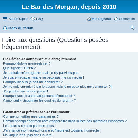
Le Bar des Morgan, depuis 2010
Accès rapide
FAQ
M’enregistrer
Connexion
Index du forum
ec
Foire aux questions (Questions posées
her
fréquemment)
ch
er
Problèmes de connexion et d’enregistrement
Pourquoi dois-je m’enregistrer ?
Que signifie COPPA ?
Je souhaite m’enregistrer, mais je n’y parviens pas !
Je suis enregistré mais je ne peux pas me connecter !
Pourquoi ne puis-je pas me connecter ?
Je me suis enregistré par le passé mais je ne peux plus me connecter ?!
J’ai perdu mon mot de passe !
Pourquoi suis-je automatiquement déconnecté ?
À quoi sert « Supprimer les cookies du forum » ?
Paramètres et préférences de l’utilisateur
Comment modifier mes paramètres ?
Comment empêcher mon nom d’apparaître dans la liste des membres connectés ?
Les heures ne sont pas correctes !
J’ai changé mon fuseau horaire et l’heure est toujours incorrecte !
Ma langue n’est pas dans la liste !