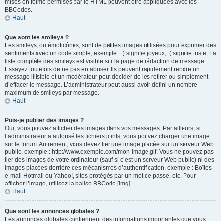
mises en forme permises par le HTML peuvent être appliquées avec les
BBCodes.
Haut
Que sont les smileys ?
Les smileys, ou émoticônes, sont de petites images utilisées pour exprimer des
sentiments avec un code simple, exemple : :) signifie joyeux, :( signifie triste. La
liste complète des smileys est visible sur la page de rédaction de message.
Essayez toutefois de ne pas en abuser. Ils peuvent rapidement rendre un
message illisible et un modérateur peut décider de les retirer ou simplement
d’effacer le message. L’administrateur peut aussi avoir défini un nombre
maximum de smileys par message.
Haut
Puis-je publier des images ?
Oui, vous pouvez afficher des images dans vos messages. Par ailleurs, si
l’administrateur a autorisé les fichiers joints, vous pouvez charger une image
sur le forum. Autrement, vous devez lier une image placée sur un serveur Web
public, exemple : http://www.exemple.com/mon-image.gif. Vous ne pouvez pas
lier des images de votre ordinateur (sauf si c’est un serveur Web public) ni des
images placées derrière des mécanismes d’authentification, exemple : Boîtes
e-mail Hotmail ou Yahoo!, sites protégés par un mot de passe, etc. Pour
afficher l’image, utilisez la balise BBCode [img].
Haut
Que sont les annonces globales ?
Les annonces globales contiennent des informations importantes que vous