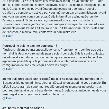
Si la gestion COPPA est active et si vous avez indiqué avoir moins de 13 ans
lors de l’enregistrement, alors vous devrez suivre les instructions reçues par e-
mail. Certains forums peuvent également nécessiter que toute nouvelle
création de compte soit activée par vous-même ou par un administrateur avant
que vous puissiez vous connecter. Cette information est indiquée lors de
l’enregistrement. Si vous avez reçu un e-mail, suivez ses instructions.
Si vous n’avez pas reçu d’e-mail, il se peut que vous ayez fourni une adresse
incorrecte ou que l’e-mail ait été traité par un filtre anti-spam. Si vous êtes sûr
de l’adresse e-mail fournie, contactez un administrateur.
Haut
Pourquoi ne puis-je pas me connecter ?
Plusieurs raisons pourraient expliquer cela. Premièrement, vérifiez que votre
nom d’utilisateur et votre mot de passe soient corrects. S’ils le sont, contactez
un administrateur du forum pour vérifier que vous n’avez pas été banni. Il est
également possible que le propriétaire du site Internet ait une erreur de
configuration de son côté, et qu’il devra la corriger.
Haut
Je me suis enregistré par le passé mais je ne peux plus me connecter ?!
Il est possible qu’un administrateur ait désactivé ou supprimé votre compte. En
effet, il est courant de supprimer régulièrement les membres ne postant pas
pour réduire la taille de la base de données. Si cela vous arrive, tentez de vous
ré-enregistrer et soyez plus investi sur le forum.
Haut
J’ai perdu mon mot de passe !