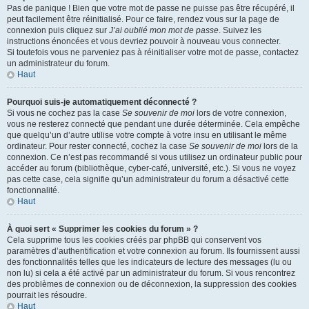
Pas de panique ! Bien que votre mot de passe ne puisse pas être récupéré, il
peut facilement être réinitialisé. Pour ce faire, rendez vous sur la page de
connexion puis cliquez sur
J’ai oublié mon mot de passe
. Suivez les
instructions énoncées et vous devriez pouvoir à nouveau vous connecter.
Si toutefois vous ne parveniez pas à réinitialiser votre mot de passe, contactez
un administrateur du forum.
Haut
Pourquoi suis-je automatiquement déconnecté ?
Si vous ne cochez pas la case
Se souvenir de moi
lors de votre connexion,
vous ne resterez connecté que pendant une durée déterminée. Cela empêche
que quelqu’un d’autre utilise votre compte à votre insu en utilisant le même
ordinateur. Pour rester connecté, cochez la case
Se souvenir de moi
lors de la
connexion. Ce n’est pas recommandé si vous utilisez un ordinateur public pour
accéder au forum (bibliothèque, cyber-café, université, etc.). Si vous ne voyez
pas cette case, cela signifie qu’un administrateur du forum a désactivé cette
fonctionnalité.
Haut
À quoi sert « Supprimer les cookies du forum » ?
Cela supprime tous les cookies créés par phpBB qui conservent vos
paramètres d’authentification et votre connexion au forum. Ils fournissent aussi
des fonctionnalités telles que les indicateurs de lecture des messages (lu ou
non lu) si cela a été activé par un administrateur du forum. Si vous rencontrez
des problèmes de connexion ou de déconnexion, la suppression des cookies
pourrait les résoudre.
Haut