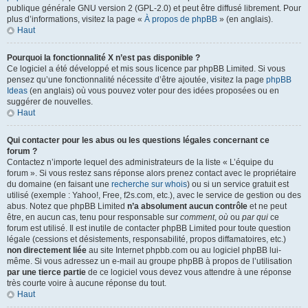
publique générale GNU version 2 (GPL-2.0) et peut être diffusé librement. Pour
plus d’informations, visitez la page «
À propos de phpBB
» (en anglais).
Haut
Pourquoi la fonctionnalité X n’est pas disponible ?
Ce logiciel a été développé et mis sous licence par phpBB Limited. Si vous
pensez qu’une fonctionnalité nécessite d’être ajoutée, visitez la page
phpBB
Ideas
(en anglais) où vous pouvez voter pour des idées proposées ou en
suggérer de nouvelles.
Haut
Qui contacter pour les abus ou les questions légales concernant ce
forum ?
Contactez n’importe lequel des administrateurs de la liste « L’équipe du
forum ». Si vous restez sans réponse alors prenez contact avec le propriétaire
du domaine (en faisant une
recherche sur whois
) ou si un service gratuit est
utilisé (exemple : Yahoo!, Free, f2s.com, etc.), avec le service de gestion ou des
abus. Notez que phpBB Limited
n’a absolument aucun contrôle
et ne peut
être, en aucun cas, tenu pour responsable sur
comment
,
où
ou
par qui
ce
forum est utilisé. Il est inutile de contacter phpBB Limited pour toute question
légale (cessions et désistements, responsabilité, propos diffamatoires, etc.)
non directement liée
au site Internet phpbb.com ou au logiciel phpBB lui-
même. Si vous adressez un e-mail au groupe phpBB à propos de l’utilisation
par une tierce partie
de ce logiciel vous devez vous attendre à une réponse
très courte voire à aucune réponse du tout.
Haut