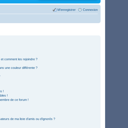
M’enregistrer
Connexion
s et comment les rejoindre ?
s une couleur différente ?
?
s !
bles !
 membre de ce forum !
ateurs de ma liste d’amis ou d’ignorés ?