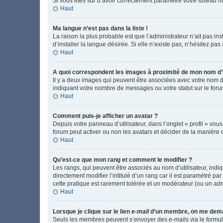
Si vous êtes sûr d’avoir correctement paramétré votre fuseau hor
Haut
Ma langue n’est pas dans la liste !
La raison la plus probable est que l’administrateur n’ait pas 
d’installer la langue désirée. Si elle n’existe pas, n’hésitez pa
Haut
A quoi correspondent les images à proximité de mon nom d’u
Il y a deux images qui peuvent être associées avec votre nom d’
indiquant votre nombre de messages ou votre statut sur le fo
Haut
Comment puis-je afficher un avatar ?
Depuis votre panneau d’utilisateur, dans l’onglet « profil » vou
forum peut activer ou non les avatars et décider de la manière d
Haut
Qu’est-ce que mon rang et comment le modifier ?
Les rangs, qui peuvent être associés au nom d’utilisateur, ind
directement modifier l’intitulé d’un rang car il est paramétré p
cette pratique est rarement tolérée et un modérateur (ou un ad
Haut
Lorsque je clique sur le lien
e-mail
d’un membre, on me dema
Seuls les membres peuvent s’envoyer des e-mails via le formulaire