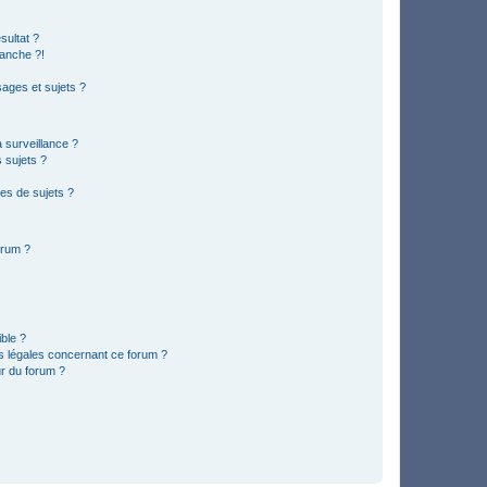
sultat ?
anche ?!
ages et sujets ?
a surveillance ?
 sujets ?
es de sujets ?
orum ?
ible ?
ns légales concernant ce forum ?
r du forum ?