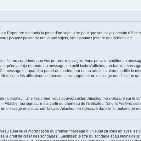
 « Répondre » depuis la page d’un sujet. Il se peut que vous ayez besoin d’être e
: Vous
pouvez
poster de nouveaux sujets, Vous
pouvez
joindre des fichiers, etc.
modifier ou supprimer que vos propres messages. Vous pouvez modifier un message
lqu’un a déjà répondu au message, un petit texte s’affichera en bas du message ind
n. Ce message n’apparaîtra pas si un modérateur ou un administrateur modifie le mes
ive. Notez que les utilisateurs ne peuvent pas supprimer un message une fois que qu
e l’utilisateur. Une fois créée, vous pouvez cocher
Attacher ma signature
sur le fo
 « Attacher ma signature » à partir du panneau de l’utilisateur (onglet
Préférences 
 à un message en décochant la case
Attacher ma signature
dans le formulaire de ré
ouveau sujet ou la modification du premier message d’un sujet (si vous en avez les p
 le droit de créer des sondages). Saisissez le titre du sondage et au moins deux o