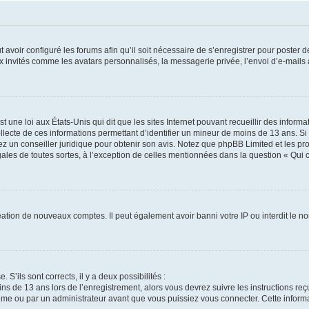
t avoir configuré les forums afin qu’il soit nécessaire de s’enregistrer pour poster
x invités comme les avatars personnalisés, la messagerie privée, l’envoi d’e-mails
t une loi aux États-Unis qui dit que les sites Internet pouvant recueillir des infor
ollecte de ces informations permettant d’identifier un mineur de moins de 13 ans. S
tez un conseiller juridique pour obtenir son avis. Notez que phpBB Limited et les pr
gales de toutes sortes, à l’exception de celles mentionnées dans la question « Qui
réation de nouveaux comptes. Il peut également avoir banni votre IP ou interdit le no
 S’ils sont corrects, il y a deux possibilités :
ins de 13 ans lors de l’enregistrement, alors vous devrez suivre les instructions r
me ou par un administrateur avant que vous puissiez vous connecter. Cette informat