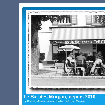
Le Bar des Morgan, depuis 2010
Le Bar des Morgan, le forum où l'on parle des Morgan.