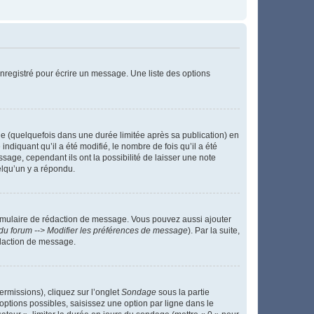
nregistré pour écrire un message. Une liste des options
 (quelquefois dans une durée limitée après sa publication) en
iquant qu’il a été modifié, le nombre de fois qu’il a été
sage, cependant ils ont la possibilité de laisser une note
elqu’un y a répondu.
rmulaire de rédaction de message. Vous pouvez aussi ajouter
du forum --> Modifier les préférences de message
). Par la suite,
daction de message.
ermissions), cliquez sur l’onglet
Sondage
sous la partie
ptions possibles, saisissez une option par ligne dans le