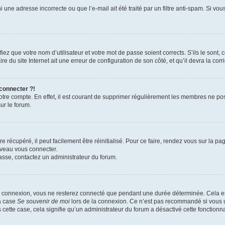
 une adresse incorrecte ou que l’e-mail ait été traité par un filtre anti-spam. Si vou
iez que votre nom d’utilisateur et votre mot de passe soient corrects. S’ils le sont,
e du site Internet ait une erreur de configuration de son côté, et qu’il devra la corri
 connecter ?!
votre compte. En effet, il est courant de supprimer régulièrement les membres ne pos
ur le forum.
 récupéré, il peut facilement être réinitialisé. Pour ce faire, rendez vous sur la p
uveau vous connecter.
passe, contactez un administrateur du forum.
e connexion, vous ne resterez connecté que pendant une durée déterminée. Cela em
la case
Se souvenir de moi
lors de la connexion. Ce n’est pas recommandé si vous u
s cette case, cela signifie qu’un administrateur du forum a désactivé cette fonctionna