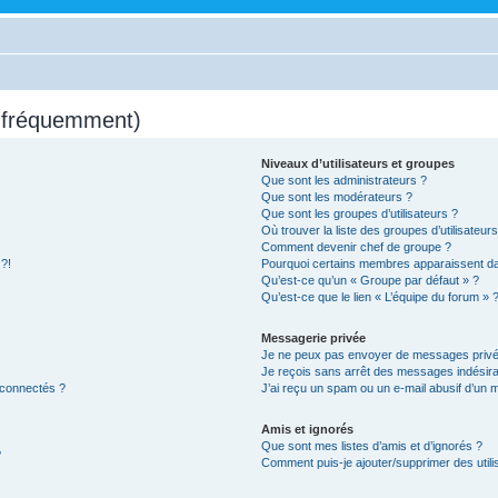
s fréquemment)
Niveaux d’utilisateurs et groupes
Que sont les administrateurs ?
Que sont les modérateurs ?
Que sont les groupes d’utilisateurs ?
Où trouver la liste des groupes d’utilisateur
Comment devenir chef de groupe ?
 ?!
Pourquoi certains membres apparaissent dan
Qu’est-ce qu’un « Groupe par défaut » ?
Qu’est-ce que le lien « L’équipe du forum » 
Messagerie privée
Je ne peux pas envoyer de messages privé
Je reçois sans arrêt des messages indésira
 connectés ?
J’ai reçu un spam ou un e-mail abusif d’un
Amis et ignorés
Que sont mes listes d’amis et d’ignorés ?
?
Comment puis-je ajouter/supprimer des utilis