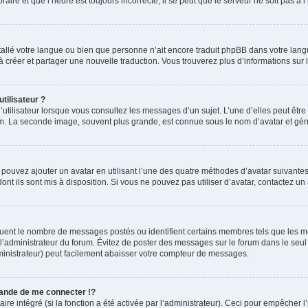
aire et que l’heure est toujours incorrecte, il se peut que le serveur ne soit pas à
installé votre langue ou bien que personne n’ait encore traduit phpBB dans votre l
s à créer et partager une nouvelle traduction. Vous trouverez plus d’informations sur l
tilisateur ?
utilisateur lorsque vous consultez les messages d’un sujet. L’une d’elles peut êtr
rum. La seconde image, souvent plus grande, est connue sous le nom d’avatar et 
s pouvez ajouter un avatar en utilisant l’une des quatre méthodes d’avatar suivantes 
ont ils sont mis à disposition. Si vous ne pouvez pas utiliser d’avatar, contactez un
iquent le nombre de messages postés ou identifient certains membres tels que les 
ar l’administrateur du forum. Évitez de poster des messages sur le forum dans le seu
ministrateur) peut facilement abaisser votre compteur de messages.
nde de me connecter !?
 intégré (si la fonction a été activée par l’administrateur). Ceci pour empêcher l’uti