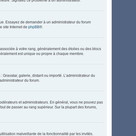
 l’heure. Signalez ce problème à un administrateur.
angue. Essayez de demander à un administrateur du forum
e site Internet de
phpBB
®.
e associée à votre rang, généralement des étoiles ou des blocs
généralement est unique ou propre à chaque membre.
: Gravatar, galerie, distant ou importé. L’administrateur du
 administrateur du forum.
modérateurs et administrateurs. En général, vous ne pouvez pas
l but de passer au rang supérieur. Sur la plupart des forums,
lisation malveillante de la fonctionnalité par les invités.