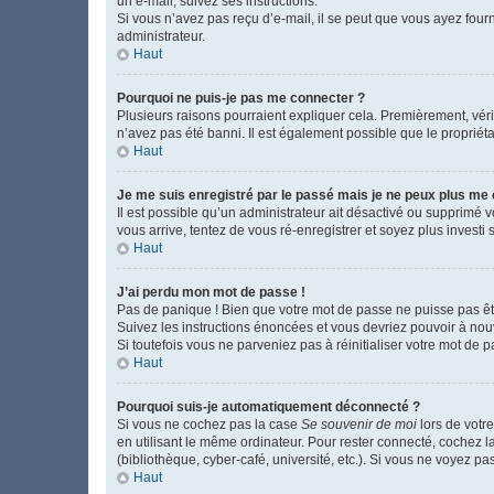
un e-mail, suivez ses instructions.
Si vous n’avez pas reçu d’e-mail, il se peut que vous ayez fourni
administrateur.
Haut
Pourquoi ne puis-je pas me connecter ?
Plusieurs raisons pourraient expliquer cela. Premièrement, vérif
n’avez pas été banni. Il est également possible que le propriétair
Haut
Je me suis enregistré par le passé mais je ne peux plus me
Il est possible qu’un administrateur ait désactivé ou supprimé 
vous arrive, tentez de vous ré-enregistrer et soyez plus investi s
Haut
J’ai perdu mon mot de passe !
Pas de panique ! Bien que votre mot de passe ne puisse pas être
Suivez les instructions énoncées et vous devriez pouvoir à no
Si toutefois vous ne parveniez pas à réinitialiser votre mot de 
Haut
Pourquoi suis-je automatiquement déconnecté ?
Si vous ne cochez pas la case
Se souvenir de moi
lors de votr
en utilisant le même ordinateur. Pour rester connecté, cochez 
(bibliothèque, cyber-café, université, etc.). Si vous ne voyez pa
Haut