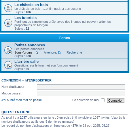
Le châssis en bois
Le châssis en bois, ....enfin, quoi, la carrosserie !
Sujets :
106
Les tutoriels
Pertinent ou simplement drôle, avec des images qui peuvent aider les
propriétaires de Morgan.
Sujets :
22
Forum
Petites annonces
Les petites annonces
Sous-forums :
___A vendre
,
___Recherche
Sujets :
328
L'arrière salle
Questions sur le forum et son fonctionnement
Sujets :
59
CONNEXION
•
M’ENREGISTRER
Nom d’utilisateur :
Mot de passe :
J’ai oublié mon mot de passe
Se souvenir de moi
QUI EST EN LIGNE
Au total il y a
1037
utilisateurs en ligne : 0 enregistré, 0 invisible et 1037 invités (d’après le
nombre d’utilisateurs actifs ces 5 dernières minutes)
Le record du nombre d’utilisateurs en ligne est de
4370
, le 23 oct. 2025, 05:27