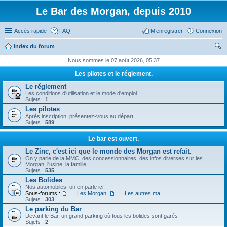
Le Bar des Morgan, depuis 2010
Accès rapide
FAQ
M’enregistrer
Connexion
Index du forum
ec
Nous sommes le 07 août 2026, 05:37
her
Les pilotes et le réglement.
ch
Le réglement
Les conditions d'utilisation et le mode d'emploi.
er
Sujets :
1
Les pilotes
Après inscription, présentez-vous au départ
Sujets :
589
Le bar est ouvert.
Le Zinc, c'est ici que le monde des Morgan est refait.
On y parle de la MMC, des concessionnaires, des infos diverses sur les
Morgan, l'usine, la famille
Sujets :
535
Les Bolides
Nos automobiles, on en parle ici.
Sous-forums :
___Les Morgan
,
___Les autres machines.
Sujets :
303
Le parking du Bar
Devant le Bar, un grand parking où tous les bolides sont garés
Sujets :
2