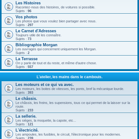
Les Histoires
Racontez-nous des histoires, de voitures si possible.
Sujets :
96
Vos photos
Les photos que vous voulez bien partager avec nous.
Sujets :
297
Le Carnet d'Adresses
Toujours utile de les connaître.
Sujets :
73
Bibliographie Morgan
Les ouvrages qui concernent uniquement les Morgan.
Sujets :
2
La Terrasse
On y parle de tout et du reste, et même d'autre chose.
Sujets :
557
L'atelier, les mains dans le cambouis.
Les moteurs et ce qui va avec.
Les moteurs, les boites de vitesses, les ponts, bref la mécanique lourde.
Sujets :
393
Le châssis.
Le châssis, les freins, les supensions, tous ce qui permet de la laisser sur la
route.
Sujets :
233
La sellerie.
Les siéges, la moquette, la capote, etc...
Sujets :
121
L'électricité.
Les ampoules, les fusibles, le circuit, l'électronique pour les modernes.
Sujets :
239