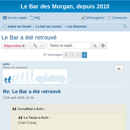
Le Bar des Morgan, depuis 2010
Accès rapide
FAQ
M’enregistrer
Connexion
Index du forum
Le bar est ouvert.
Les Histoires
ec
Le Bar a été retrouvé
her
Répondre
ch
er
37 messages
1
2
3
phils
Citation
Pilote de patinette
Re: Le Bar a été retrouvé
16 août 2018, 21:34
M
e
s
CorsaRed a écrit :
s
a
La Taupe a écrit :
g
e
Cher Corsa,