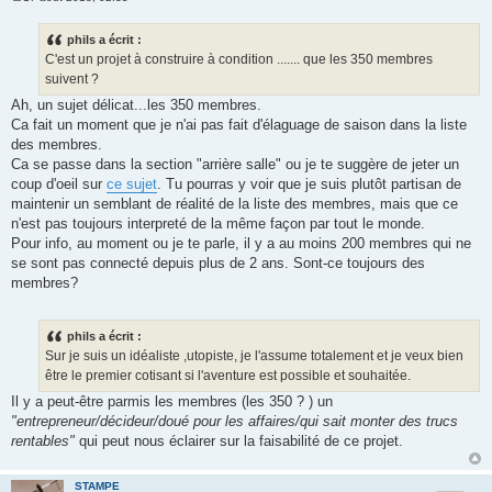
M
e
s
phils a écrit :
s
C'est un projet à construire à condition ....... que les 350 membres
a
g
suivent ?
e
Ah, un sujet délicat...les 350 membres.
Ca fait un moment que je n'ai pas fait d'élaguage de saison dans la liste
des membres.
Ca se passe dans la section "arrière salle" ou je te suggère de jeter un
coup d'oeil sur
ce sujet
. Tu pourras y voir que je suis plutôt partisan de
maintenir un semblant de réalité de la liste des membres, mais que ce
n'est pas toujours interpreté de la même façon par tout le monde.
Pour info, au moment ou je te parle, il y a au moins 200 membres qui ne
se sont pas connecté depuis plus de 2 ans. Sont-ce toujours des
membres?
phils a écrit :
Sur je suis un idéaliste ,utopiste, je l'assume totalement et je veux bien
être le premier cotisant si l'aventure est possible et souhaitée.
Il y a peut-être parmis les membres (les 350 ? ) un
"entrepreneur/décideur/doué pour les affaires/qui sait monter des trucs
rentables"
qui peut nous éclairer sur la faisabilité de ce projet.
STAMPE