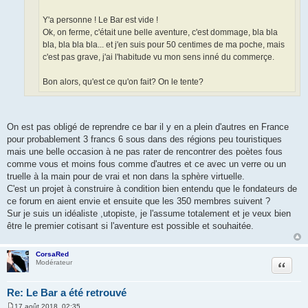
Y'a personne ! Le Bar est vide !
Ok, on ferme, c'était une belle aventure, c'est dommage, bla bla
bla, bla bla bla... et j'en suis pour 50 centimes de ma poche, mais
c'est pas grave, j'ai l'habitude vu mon sens inné du commerçe.
Bon alors, qu'est ce qu'on fait? On le tente?
On est pas obligé de reprendre ce bar il y en a plein d'autres en France
pour probablement 3 francs 6 sous dans des régions peu touristiques
mais une belle occasion à ne pas rater de rencontrer des poètes fous
comme vous et moins fous comme d'autres et ce avec un verre ou un
truelle à la main pour de vrai et non dans la sphère virtuelle.
C'est un projet à construire à condition bien entendu que le fondateurs de
ce forum en aient envie et ensuite que les 350 membres suivent ?
Sur je suis un idéaliste ,utopiste, je l'assume totalement et je veux bien
être le premier cotisant si l'aventure est possible et souhaitée.
CorsaRed
Citation
Modérateur
Re: Le Bar a été retrouvé
17 août 2018, 02:35