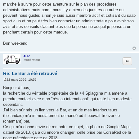
marche à suivre pour cette aventure sur le plan des procédures
administratives mais parmi nous il y a bien des juristes ou autre qui
peuvent nous guider, sinon je suis aussi membre actif et cotisant du saab
sport club et on peut très bien contacter un administrateur pour avoir son
avis et ses conseils d'autant plus que la personne auquel je pense a un
penchant certain pour cette marque.
Bon weekend
4HP
Citation
Modérateur
Re: Le Bar a été retrouvé
22 mars 2026, 10:55
M
e
Bonjour à tous,
s
la recherche du véritable propriétaire de la +4 Spiaggina m'a amené à
s
a
prendre contact avec mon "réseau international" qui reste bien modeste
g
cependant.
e
J'ai bien sûr mis un lien vers le Bar, et un de mes interlocuteurs
(hollandais) m'a immédiatement demandé où il pouvait trouver ce
(charmant) bar.
Ce qui m'a donné envie de remonter ce sujet, la photo de Google Maps
datant de 2013, ça a dû encore changer; celle prise par CorsaRed de la
page précédente date de 2018.