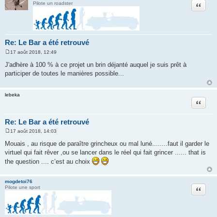
Citation
Pilote un roadster
Re: Le Bar a été retrouvé
17 août 2018, 12:49
M
e
J'adhère à 100 % à ce projet un brin déjanté auquel je suis prêt à
s
participer de toutes le manières possible...
s
a
g
e
lebeka
Citation
Re: Le Bar a été retrouvé
17 août 2018, 14:03
M
e
Mouais , au risque de paraître grincheux ou mal luné........faut il garder le
s
virtuel qui fait rêver ,ou se lancer dans le réel qui fait grincer ...... that is
s
a
the question .... c’est au choix
g
e
mogdetoi76
Citation
Pilote une sport