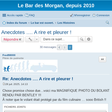
Le Bar des Morgan, depuis 2010
Accès rapide
FAQ
M’enregistrer
Connexion
Index du forum
Le bar est ouvert.
Les Histoires
ec
Anecdotes …. A rire et pleurer !
her
Répondre
ch
er
30 messages
1
2
Fred98000
Citation
Pilote de patinette
Re: Anecdotes …. A rire et pleurer !
28 juil. 2025, 14:13
M
e
Chose promise chose due…voici ma MAGNIFIQUE PHOTO DU BOLANT
s
RENDU PAR BENTLEY !!!
s
a
À noter que le volant était protégé par du film culinaire … sooo British !!
g
e
FICHIERS JOINTS