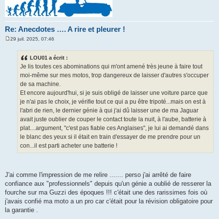
Re: Anecdotes …. A rire et pleurer !
29 juil. 2025, 07:46
M
e
s
LOU01 a écrit :
s
Je lis toutes ces abominations qui m'ont amené très jeune à faire tout
a
g
moi-même sur mes motos, trop dangereux de laisser d'autres s'occuper
e
de sa machine.
Et encore aujourd'hui, si je suis obligé de laisser une voiture parce que
je n'ai pas le choix, je vérifie tout ce qui a pu être tripoté...mais on est à
l'abri de rien, le dernier génie à qui j'ai dû laisser une de ma Jaguar
avait juste oublier de couper le contact toute la nuit, à l'aube, batterie à
plat....argument, "c'est pas fiable ces Anglaises", je lui ai demandé dans
le blanc des yeux si il était en train d'essayer de me prendre pour un
con...il est parti acheter une batterie !
J'ai comme l'impression de me relire ....... perso j'ai arrêté de faire
confiance aux "professionnels" depuis qu'un génie a oublié de resserer la
fourche sur ma Guzzi des époques !!! c'était une des rarissimes fois où
j'avais confié ma moto a un pro car c'était pour la révision obligatoire pour
la garantie .