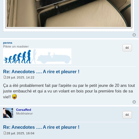
penns
Citation
Pilote un roadster
Re: Anecdotes …. A rire et pleurer !
28 juil. 2025, 14:22
M
e
Ça a été probablement fait par l'arpète ou par le petit jeune de 20 ans tout
s
juste embauché et qui a vu un volant en bois pour la première fois de sa
s
a
vie!!
g
e
CorsaRed
Citation
Modérateur
Re: Anecdotes …. A rire et pleurer !
28 juil. 2025, 16:04
M