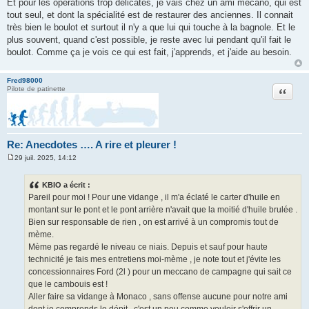
Et pour les opérations trop délicates, je vais chez un ami mécano, qui est
s
a
tout seul, et dont la spécialité est de restaurer des anciennes. Il connait
g
très bien le boulot et surtout il n'y a que lui qui touche à la bagnole. Et le
e
plus souvent, quand c'est possible, je reste avec lui pendant qu'il fait le
boulot. Comme ça je vois ce qui est fait, j'apprends, et j'aide au besoin.
Fred98000
Citation
Pilote de patinette
Re: Anecdotes …. A rire et pleurer !
29 juil. 2025, 14:12
M
e
s
KBIO a écrit :
s
Pareil pour moi ! Pour une vidange , il m'a éclaté le carter d'huile en
a
g
montant sur le pont et le pont arrière n'avait que la moitié d'huile brulée .
e
Bien sur responsable de rien , on est arrivé à un compromis tout de
mème.
Mème pas regardé le niveau ce niais. Depuis et sauf pour haute
technicité je fais mes entretiens moi-mème , je note tout et j'évite les
concessionnaires Ford (2l ) pour un meccano de campagne qui sait ce
que le cambouis est !
Aller faire sa vidange à Monaco , sans offense aucune pour notre ami
dont je comprends le dépit , c'est un peu comme vouloir s'offrir un