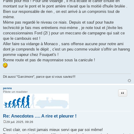
Pareil pour moi ! Pour une vidange , il m'a éclaté le carter d'huile en
s
montant sur le pont et le pont arrière n'avait que la moitié d'huile brulée .
s
a
Bien sur responsable de rien , on est arrivé à un compromis tout de
g
mème.
e
Mème pas regardé le niveau ce niais. Depuis et sauf pour haute
technicité je fais mes entretiens moi-mème , je note tout et j'évite les
concessionnaires Ford (2l ) pour un meccano de campagne qui sait ce
que le cambouis est !
Aller faire sa vidange à Monaco , sans offense aucune pour notre ami
dont je comprends le dépit , c'est un peu comme vouloir s'offrir un hareng
pomme vapeur chez Fouquet's !
Bonne route et pas de mayonnaise sous la canicule !
Dit aussi "Garcimore", parce que si vous saviez!!!
penns
Citation
Pilote un roadster
Re: Anecdotes …. A rire et pleurer !
29 juil. 2025, 09:26
M
e
C'est clair, on n'est jamais mieux servi que par soi même!
s