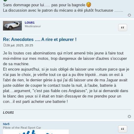
g
Sans dommage pour lui….. pas pour la bagnole
e
La discussion avec le patron du mécano a été plutôt fructueuse …….
LOU01
Citation
Modérateur
Re: Anecdotes …. A rire et pleurer !
28 juil. 2025, 20:25
M
e
Je lis toutes ces abominations qui m'ont amené très jeune à faire tout
s
moi-même sur mes motos, trop dangereux de laisser d'autres s'occuper
s
a
de sa machine.
g
Et encore aujourd'hui, si je suis obligé de laisser une voiture parce que je
e
n'ai pas le choix, je vérifie tout ce qui a pu être tripoté...mais on est à
l'abri de rien, le dernier génie à qui j'ai dû laisser une de ma Jaguar avait
juste oublier de couper le contact toute la nuit, à l'aube, batterie à
plat....argument, "c'est pas fiable ces Anglaises", je lui ai demandé dans
le blanc des yeux si il était en train d'essayer de me prendre pour un
con...il est parti acheter une batterie !
LOU01
hbr5
Citation
Pilote of the Real Sport Car