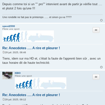
Depuis comme toi si un "" pro"" intervient avant de partir je vérifie tout ....
et plutot 2 fois qu'une !!!
Une rondelle ne fait pas le printemps ...... et sinon ça va ????
speed2590
Citation
Pilote une sport
Re: Anecdotes …. A rire et pleurer !
29 juil. 2025, 08:46
M
e
Tiens, idem sur ma HD et, c'était la faute de l'apprenti bien sûr , avec un
s
taux horaire dit de haute technicité.
s
a
g
e
KBIO
Citation
Pilote une sport
Re: Anecdotes …. A rire et pleurer !
29 juil. 2025, 09:12
M
e