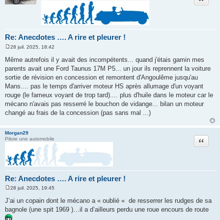
Re: Anecdotes …. A rire et pleurer !
28 juil. 2025, 18:42
M
e
Même autrefois il y avait des incompétents... quand j'étais gamin mes
s
parents avait une Ford Taunus 17M P5... un jour ils reprennent la voiture
s
a
sortie de révision en concession et remontent d'Angoulême jusqu'au
g
Mans.... pas le temps d'arriver moteur HS après allumage d'un voyant
e
rouge (le fameux voyant de trop tard).... plus d'huile dans le moteur car le
mécano n'avais pas resserré le bouchon de vidange... bilan un moteur
changé au frais de la concession (pas sans mal ...)
Morgan29
Citation
Pilote une automobile
Re: Anecdotes …. A rire et pleurer !
28 juil. 2025, 19:45
M
e
J’ai un copain dont le mécano a « oublié « de resserrer les rudges de sa
s
bagnole (une spit 1969 )…il a d’ailleurs perdu une roue encours de route
s
a