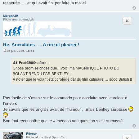
resserrée..... et qui avait fini par faire la malle!
Morgan29
Citation
Pilote une automobile
Re: Anecdotes …. A rire et pleurer !
28 juil. 2025, 16:54
M
e
s
Fred98000 a écrit :
s
Chose promise chose due…voici ma MAGNIFIQUE PHOTO DU
a
g
BOLANT RENDU PAR BENTLEY !!!
e
À noter que le volant était protégé par du film culinaire … sooo British !!
Pas facile de s’assoir sur le commodo pour conduire avec le volant à
l’envers
Je savais que les anglais avait de l’humour …mais Bentley surpasse
Bon faut reconnaître que le « mécano »en question s’est surpassé
Rêveur
Citation
Pilote of the Real Sport Car