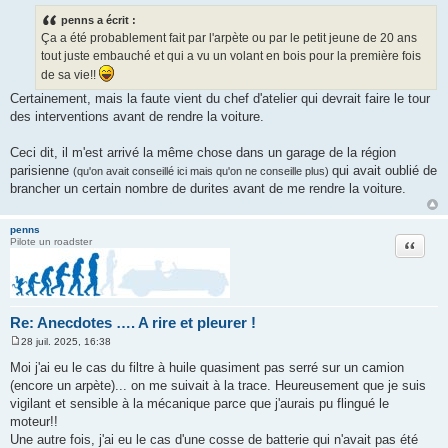
e
s
penns a écrit :
s
Ça a été probablement fait par l'arpète ou par le petit jeune de 20 ans
a
g
tout juste embauché et qui a vu un volant en bois pour la première fois
e
de sa vie!!
Certainement, mais la faute vient du chef d'atelier qui devrait faire le tour
des interventions avant de rendre la voiture.
Ceci dit, il m'est arrivé la même chose dans un garage de la région
parisienne
qui avait oublié de
(qu'on avait conseillé ici mais qu'on ne conseille plus)
brancher un certain nombre de durites avant de me rendre la voiture.
penns
Citation
Pilote un roadster
Re: Anecdotes …. A rire et pleurer !
28 juil. 2025, 16:38
M
e
Moi j'ai eu le cas du filtre à huile quasiment pas serré sur un camion
s
(encore un arpète)... on me suivait à la trace. Heureusement que je suis
s
a
vigilant et sensible à la mécanique parce que j'aurais pu flingué le
g
moteur!!
e
Une autre fois, j'ai eu le cas d'une cosse de batterie qui n'avait pas été