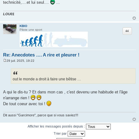
technicité,....et lui seul....
...
LOU01
KBIO
Citation
Pilote une sport
Re: Anecdotes …. A rire et pleurer !
29 juil. 2025, 19:22
M
e
s
s
a
out le monde a droit à faire une bêtise …
g
e
A qui le dis-tu ? Et dans mon cas , c'est devenu une habitude et l'âge
n'arrange rien !
De tout coeur avec toi !
Dit aussi "Garcimore", parce que si vous saviez!!!
Afficher les messages postés depuis :
Trier par