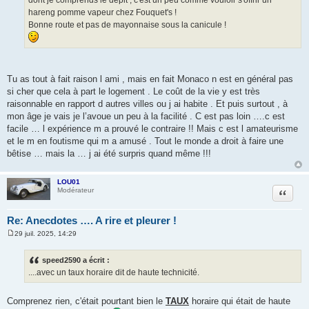
hareng pomme vapeur chez Fouquet's !
Bonne route et pas de mayonnaise sous la canicule !
Tu as tout à fait raison l ami , mais en fait Monaco n est en général pas
si cher que cela à part le logement . Le coût de la vie y est très
raisonnable en rapport d autres villes ou j ai habite . Et puis surtout , à
mon âge je vais je l’avoue un peu à la facilité . C est pas loin ….c est
facile … l expérience m a prouvé le contraire !! Mais c est l amateurisme
et le m en foutisme qui m a amusé . Tout le monde a droit à faire une
bêtise … mais la … j ai été surpris quand même !!!
LOU01
Citation
Modérateur
Re: Anecdotes …. A rire et pleurer !
29 juil. 2025, 14:29
M
e
s
speed2590 a écrit :
s
....avec un taux horaire dit de haute technicité.
a
g
e
Comprenez rien, c'était pourtant bien le
TAUX
horaire qui était de haute