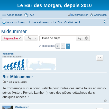
Le Bar des Morgan, depuis 2010
Accès rapide
FAQ
M’enregistrer
Connexion
Index du forum
Le bar est ouvert.
Le Zinc, c'est ici que le monde des Morgan est refait.
ec
Midsummer
her
Répondre
ch
er
24 messages
1
2
Vampirex
Citation
Pilote un roadster
Re: Midsummer
07 juil. 2026, 11:16
M
e
Je m'interroge sur un point, valable pour toutes ces autos faites en micro-
s
séries (Aston, Ferrari, Lambo...): quid des pièces détachées dans
s
a
quelques années ?
g
e
2949olivier