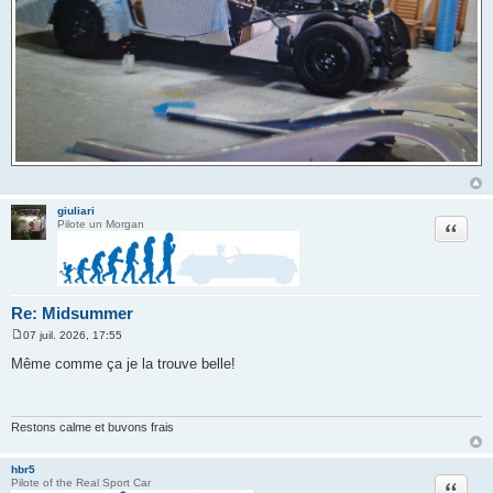
giuliari
Citation
Pilote un Morgan
Re: Midsummer
07 juil. 2026, 17:55
M
e
Même comme ça je la trouve belle!
s
s
a
g
e
Restons calme et buvons frais
hbr5
Citation
Pilote of the Real Sport Car