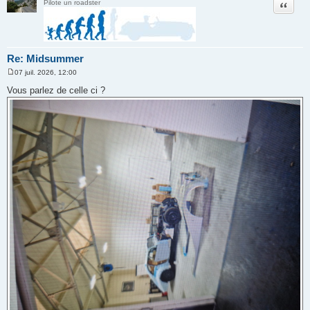
Citation
Pilote un roadster
Re: Midsummer
07 juil. 2026, 12:00
M
e
Vous parlez de celle ci ?
s
s
a
g
e