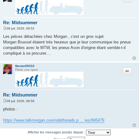
Re: Midsummer
08 juil. 2026, 08:52
M
e
Les pièces détachées chez Morgan , c'est un gros sujet
s
Morgan Brussel étaient très heureux que je leur communique les pneus
s
a
compatibles avec le MTW, les pneus Avon d'origine étant semble-t-il
g
compliqué à se procurer....
e
Nestor59310
Citation
Pilote une sport
Re: Midsummer
08 juil. 2026, 08:59
M
e
photos :
s
s
a
https://www.talkmorgan.com/ubbthreads.p ... ies/845479
g
e
Afficher les messages postés depuis :