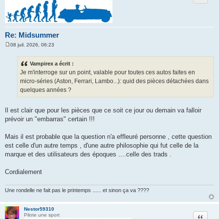
Re: Midsummer
08 juil. 2026, 06:23
M
e
s
Vampirex a écrit :
s
Je m'interroge sur un point, valable pour toutes ces autos faites en
a
g
micro-séries (Aston, Ferrari, Lambo...): quid des pièces détachées dans
e
quelques années ?
Il est clair que pour les pièces que ce soit ce jour ou demain va falloir
prévoir un "embarras" certain !!!
Mais il est probable que la question n'a effleuré personne , cette question
est celle d'un autre temps , d'une autre philosophie qui fut celle de la
marque et des utilisateurs des époques ....celle des trads .
Cordialement
Une rondelle ne fait pas le printemps ...... et sinon ça va ????
Nestor59310
Citation
Pilote une sport