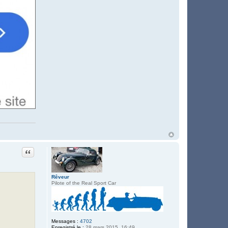
Citation
Rêveur
Pilote of the Real Sport Car
Messages :
4702
Enregistré le :
28 mars 2015, 16:49