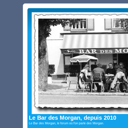
Le Bar des Morgan, depuis 2010
Le Bar des Morgan, le forum où l'on parle des Morgan.