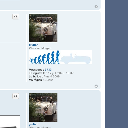
t
e
r
P
h
Citation
i
l
i
p
p
e
F
7
giuliari
5
Pilote un Morgan
Messages :
1733
Enregistré le :
17 juil. 2023, 18:37
Le bolide :
Plus 4 2009
Ma région :
Suisse
Citation
giuliari
Pilote un Morgan