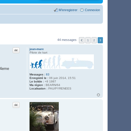
M’enregistrer
Connexion
44 messages
1
2
3
Citation
jean-marc
Pilote de kart
e 4eme
Messages :
83
Enregistré le :
06 juin 2014, 15:51
Le bolide :
+8 1987
Ma région :
BEARN/64
Localisation :
PAU/PYRENEES
Citation