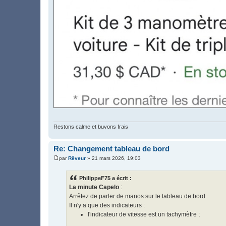
Restons calme et buvons frais
Re: Changement tableau de bord
par
Rêveur
»
21 mars 2026, 19:03
M
e
s
PhilippeF75 a écrit :
s
La minute Capelo
:
a
g
Arrêtez de parler de manos sur le tableau de bord.
e
Il n'y a que des indicateurs :
l'indicateur de vitesse est un tachymètre ;