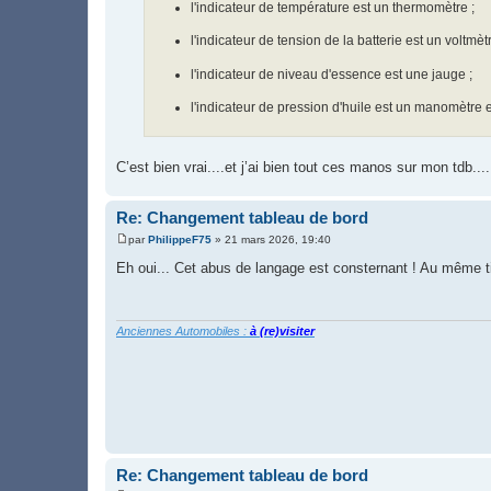
l'indicateur de température est un thermomètre ;
l'indicateur de tension de la batterie est un voltmètr
l'indicateur de niveau d'essence est une jauge ;
l'indicateur de pression d'huile est un manomètre e
C’est bien vrai....et j’ai bien tout ces manos sur mon tdb...
Re: Changement tableau de bord
par
PhilippeF75
»
21 mars 2026, 19:40
M
e
Eh oui... Cet abus de langage est consternant ! Au même ti
s
s
a
g
e
Anciennes Automobiles :
à (re)visiter
Re: Changement tableau de bord