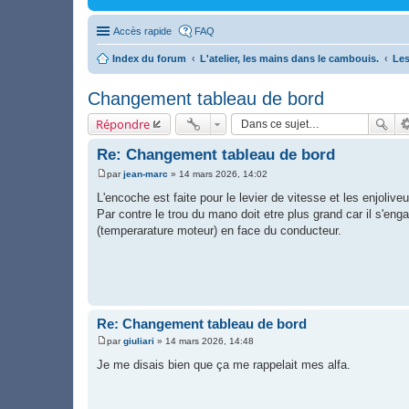
Accès rapide
FAQ
Index du forum
L'atelier, les mains dans le cambouis.
Les
Changement tableau de bord
Répondre
Re: Changement tableau de bord
par
jean-marc
»
14 mars 2026, 14:02
M
e
L'encoche est faite pour le levier de vitesse et les enjoliv
s
Par contre le trou du mano doit etre plus grand car il s'en
s
a
(temperarature moteur) en face du conducteur.
g
e
Re: Changement tableau de bord
par
giuliari
»
14 mars 2026, 14:48
M
e
Je me disais bien que ça me rappelait mes alfa.
s
s
a
g