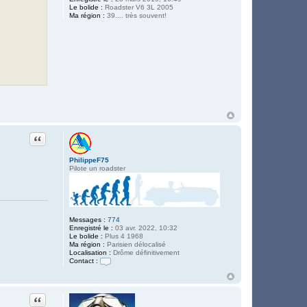
Le bolide :
Roadster V6 3L 2005
Ma région :
39.... très souvent!
Citation
PhilippeF75
Pilote un roadster
Messages :
774
Enregistré le :
03 avr. 2022, 10:32
Le bolide :
Plus 4 1968
Ma région :
Parisien délocalisé
Localisation :
Drôme définitivement
Contact :
C
o
n
t
Citation
a