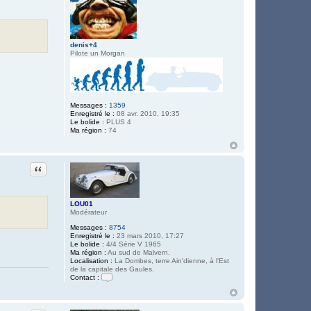
c
t
e
r
P
denis+4
h
Pilote un Morgan
i
l
i
p
p
e
F
Messages :
1359
7
Enregistré le :
08 avr. 2010, 19:35
5
Le bolide :
PLUS 4
Ma région :
74
Citation
LOU01
Modérateur
Messages :
8754
Enregistré le :
23 mars 2010, 17:27
Le bolide :
4/4 Série V 1965
Ma région :
Au sud de Malvern.
Localisation :
La Dombes, terre Ain'dienne, à l'Est
de la capitale des Gaules.
Contact :
C
o
n
t