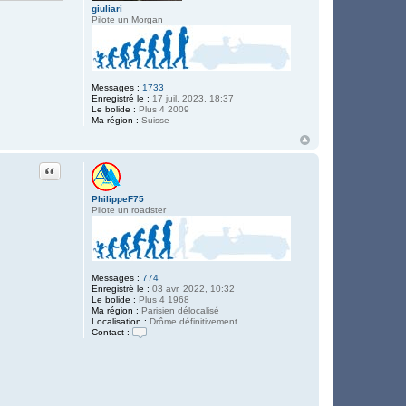
giuliari
Pilote un Morgan
Messages :
1733
Enregistré le :
17 juil. 2023, 18:37
Le bolide :
Plus 4 2009
Ma région :
Suisse
Citation
PhilippeF75
Pilote un roadster
Messages :
774
Enregistré le :
03 avr. 2022, 10:32
Le bolide :
Plus 4 1968
Ma région :
Parisien délocalisé
Localisation :
Drôme définitivement
Contact :
C
o
n
t
a
c