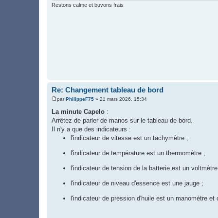
e
Restons calme et buvons frais
Re: Changement tableau de bord
par
PhilippeF75
»
21 mars 2026, 15:34
M
e
La minute Capelo
:
s
Arrêtez de parler de manos sur le tableau de bord.
s
a
Il n'y a que des indicateurs :
g
l'indicateur de vitesse est un tachymètre ;
e
l'indicateur de température est un thermomètre ;
l'indicateur de tension de la batterie est un voltmètre
l'indicateur de niveau d'essence est une jauge ;
l'indicateur de pression d'huile est un manomètre et 