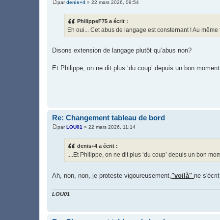
par
denis+4
»
22 mars 2026, 09:54
M
e
s
PhilippeF75 a écrit :
s
Eh oui... Cet abus de langage est consternant ! Au même t
a
g
e
Disons extension de langage plutôt qu’abus non?
Et Philippe, on ne dit plus ‘du coup’ depuis un bon moment
Re: Changement tableau de bord
par
LOU01
»
22 mars 2026, 11:14
M
e
s
denis+4 a écrit :
s
....Et Philippe, on ne dit plus ‘du coup’ depuis un bon mo
a
g
e
Ah, non, non, je proteste vigoureusement,
"voilà"
ne s'écri
LOU01