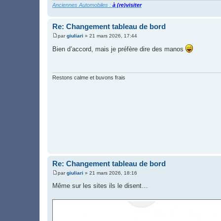
Anciennes Automobiles :
à (re)visiter
Re: Changement tableau de bord
par
giuliari
»
21 mars 2026, 17:44
M
e
Bien d’accord, mais je préfère dire des manos
s
s
a
g
e
Restons calme et buvons frais
Re: Changement tableau de bord
par
giuliari
»
21 mars 2026, 18:16
M
e
Même sur les sites ils le disent…
s
s
a
g
e