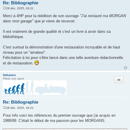
Re: Bibliographie
28 déc. 2025, 16:11
M
e
Merci à 4HP pour la réédition de son ouvrage
"J'ai restauré ma MORGAN
s
dans mon garage"
que je viens de recevoir.
s
a
g
Il est vraiment de grande qualité et c'est un livre à avoir dans sa
e
bibliothèque.
C'est surtout la démonstration d'une restauration incroyable et de haut
niveau pour un "amateur".
Félicitation à toi pour s'être lancé dans une telle aventure rédactionnelle
et de restauration.
StAulaire
Citation
Pilote une sport
Re: Bibliographie
28 déc. 2025, 16:21
M
e
Pour info voici les références du premier ouvrage que j'ai acquis en
s
1988/89. C'était le début de ma passion pour les MORGANS.
s
a
g