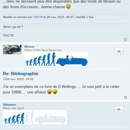
...donc ne devraient plus être disponibles que des fonds de librairie ou
des livres d'occasion...bonne chasse
Modifié en dernier par
TOC78
le 08 nov. 2025, 06:07, modifié 1 fois.
Sinon, ça va ?
TOC78
Rêveur
Citation
Pilote of the Real Sport Car
Re: Bibliographie
06 nov. 2025, 18:20
M
e
J'ai un exemplaire de ce livre de D.Wellings.... Je suis prêt à le céder
s
pour 1999€.... une affaire!
s
a
g
e
StAulaire
Citation
Pilote une sport