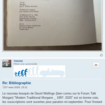
TOK258
Citation
Pilote une automobile
Re: Bibliographie
07 mars 2026, 23:11
M
e
Le nouveau bouquin de David Wellings (bien connu sur le Forum Talk
s
Morgan) "Modern Traditional Morgans _ 1997- 2020" est en bonne voie,
s
a
les souscriptions sont ouvertes pour parution mi-septembre. Pour l'instant
g