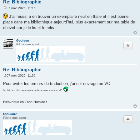
Re: Bibliographie
07 nov. 2025, 11:15
M
e
J’ai réussi à en trouver un exemplaire neuf en Italie et il est bonne
s
place dans ma bibliothèque aujourd’hui, plus exactement sur ma table de
s
a
chevet car je le lis et le relis…
g
e
Goulven
Citation
Pilote une sport
Re: Bibliographie
07 nov. 2025, 11:36
M
e
Pour éviter les erreurs de traduction, j'ai cet ouvrage en VO.
s
s
(en fait c'est plus parce que je ne l'avais pas trouvé en VF)
a
g
e
Bienvenue en Zone Humide !
StAulaire
Citation
Pilote une sport