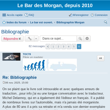
Le Bar des Morgan, depuis 2010
Accès rapide
FAQ
M’enregistrer
Connexion
Index du forum
Le bar est ouvert.
Bibliographie Morgan
ec
Bibliographie
her
Répondre
ch
er
82 messages
1
2
3
4
5
6
TOC78
Citation
Pilote un roadster
Re: Bibliographie
06 nov. 2025, 15:00
M
e
On se plaint que le livre soit introuvable et avec quelques erreurs de
s
traduction...pour info j'ai eu une longue conversation avec le traducteur,
s
a
Michel Delannoy, qui en a également été l'éditeur en français. Il a publié
g
de nombreux livres sur l'automobile, mais n'a jamais été morganiste.
e
A plus de 80 ans il a pris sa retraite et m'a vendu son dernier exemplaire