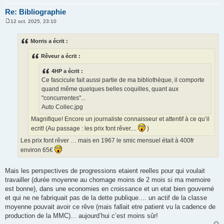
Re: Bibliographie
12 oct. 2025, 23:10
M
e
s
Morris a écrit :
s
a
Rêveur a écrit :
g
e
4HP a écrit :
Ce fascicule fait aussi partie de ma bibliothèque, il comporte
quand même quelques belles coquilles, quant aux
"concurrentes"...
Auto Collec.jpg
Magnifique! Encore un journaliste connaisseur et attentif à ce qu’il
ecrit! (Au passage : les prix font rêver....
)
Les prix font rêver … mais en 1967 le smic mensuel était à 400fr
environ 65€
Mais les perspectives de progressions etaient reelles pour qui voulait
travailler (durée moyenne au chomage moins de 2 mois si ma memoire
est bonne), dans une economies en croissance et un etat bien gouverné
et qui ne ne fabriquait pas de la dette publique.... un actif de la classe
moyenne pouvait avoir ce rêve (mais fallait etre patient vu la cadence de
production de la MMC)... aujourd’hui c’est moins sûr!