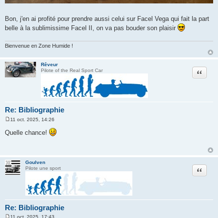
Bon, j'en ai profité pour prendre aussi celui sur Facel Vega qui fait la part
belle à la sublimissime Facel II, on va pas bouder son plaisir
Bienvenue en Zone Humide !
Rêveur
Citation
Pilote of the Real Sport Car
Re: Bibliographie
11 oct. 2025, 14:26
M
e
Quelle chance!
s
s
a
g
e
Goulven
Citation
Pilote une sport
Re: Bibliographie
11 oct. 2025, 17:43