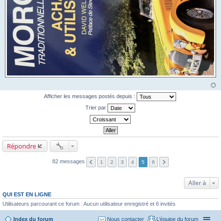
Afficher les messages postés depuis :
Trier par
Répondre
82 messages
1
2
3
4
5
6
Aller à
QUI EST EN LIGNE
Utilisateurs parcourant ce forum : Aucun utilisateur enregistré et 6 invités
Index du forum
Nous contacter
L’équipe du forum