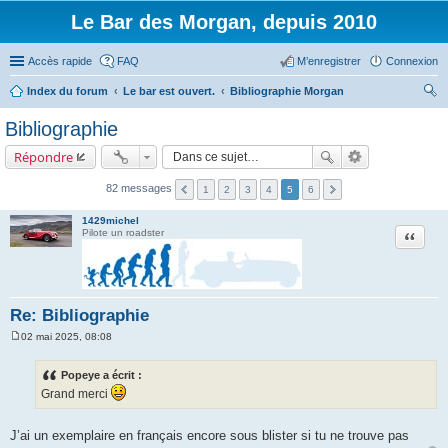
Le Bar des Morgan, depuis 2010
Accès rapide
FAQ
M’enregistrer
Connexion
Index du forum
Le bar est ouvert.
Bibliographie Morgan
ec
Bibliographie
her
Répondre
ch
er
82 messages
1
2
3
4
5
6
1429michel
Citation
Pilote un roadster
Re: Bibliographie
02 mai 2025, 08:08
M
e
s
Popeye a écrit :
s
Grand merci
a
g
e
J’ai un exemplaire en français encore sous blister si tu ne trouve pas