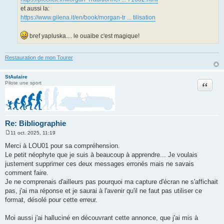
et aussi la:
https://www.gilena.it/en/book/morgan-tr ... tilisation
bref yapluska.... le ouaibe c'est magique!
Restauration de mon Tourer
StAulaire
Citation
Pilote une sport
Re: Bibliographie
11 oct. 2025, 11:19
M
e
Merci à LOU01 pour sa compréhension.
s
Le petit néophyte que je suis à beaucoup à apprendre... Je voulais
s
a
justement supprimer ces deux messages erronés mais ne savais
g
comment faire.
e
Je ne comprenais d'ailleurs pas pourquoi ma capture d'écran ne s'affichait
pas, j'ai ma réponse et je saurai à l'avenir qu'il ne faut pas utiliser ce
format, désolé pour cette erreur.
Moi aussi j'ai halluciné en découvrant cette annonce, que j'ai mis à