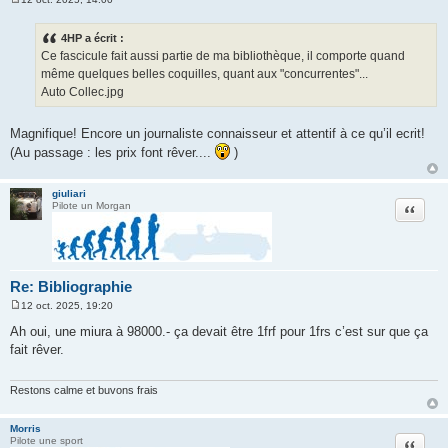
M
e
s
4HP a écrit :
s
Ce fascicule fait aussi partie de ma bibliothèque, il comporte quand
a
g
même quelques belles coquilles, quant aux "concurrentes"...
e
Auto Collec.jpg
Magnifique! Encore un journaliste connaisseur et attentif à ce qu’il ecrit!
(Au passage : les prix font rêver....
)
giuliari
Citation
Pilote un Morgan
Re: Bibliographie
12 oct. 2025, 19:20
M
e
Ah oui, une miura à 98000.- ça devait être 1frf pour 1frs c’est sur que ça
s
fait rêver.
s
a
g
e
Restons calme et buvons frais
Morris
Citation
Pilote une sport