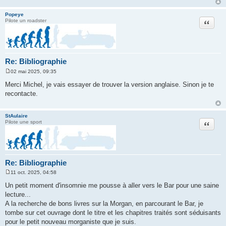
Popeye
Citation
Pilote un roadster
Re: Bibliographie
02 mai 2025, 09:35
M
e
Merci Michel, je vais essayer de trouver la version anglaise. Sinon je te
s
recontacte.
s
a
g
e
StAulaire
Citation
Pilote une sport
Re: Bibliographie
11 oct. 2025, 04:58
M
e
Un petit moment d'insomnie me pousse à aller vers le Bar pour une saine
s
lecture...
s
a
A la recherche de bons livres sur la Morgan, en parcourant le Bar, je
g
tombe sur cet ouvrage dont le titre et les chapitres traités sont séduisants
e
pour le petit nouveau morganiste que je suis.