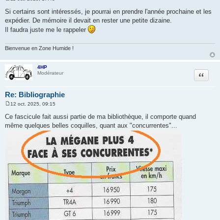
M
e
Si certains sont intéressés, je pourrai en prendre l'année prochaine et les
s
expédier. De mémoire il devait en rester une petite dizaine.
s
a
Il faudra juste me le rappeler
g
e
Bienvenue en Zone Humide !
4HP
Citation
Modérateur
Re: Bibliographie
12 oct. 2025, 09:15
M
e
Ce fascicule fait aussi partie de ma bibliothèque, il comporte quand
s
même quelques belles coquilles, quant aux "concurrentes"...
s
a
g
e