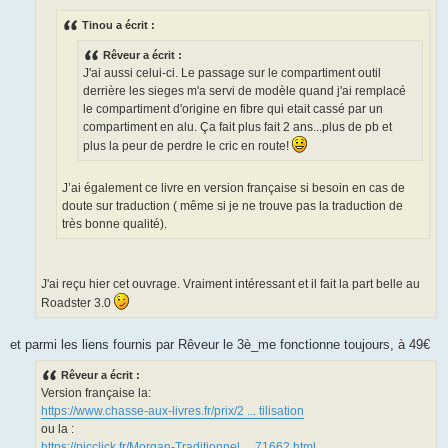
e
Tinou a écrit :
Rêveur a écrit :
J'ai aussi celui-ci. Le passage sur le compartiment outil
derrière les sieges m'a servi de modèle quand j'ai remplacé
le compartiment d'origine en fibre qui etait cassé par un
compartiment en alu. Ça fait plus fait 2 ans...plus de pb et
plus la peur de perdre le cric en route!
J’ai également ce livre en version française si besoin en cas de
doute sur traduction ( même si je ne trouve pas la traduction de
très bonne qualité).
J'ai reçu hier cet ouvrage. Vraiment intéressant et il fait la part belle au
Roadster 3.0
et parmi les liens fournis par Rêveur le 3è_me fonctionne toujours, à 49€
Rêveur a écrit :
Version française la:
https://www.chasse-aux-livres.fr/prix/2 ... tilisation
ou la :
https://picclick.fr/Morgan-Traditionnel ... 71662.html