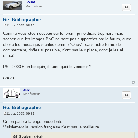
LOU01
Citation
Modérateur
Re: Bibliographie
11 oct. 2025, 08:15
M
e
Comme vous êtes nouveau sur le forum, je ne dirais trop rien, mais
s
sachez que les images PNG ne sont pas supportées par le forum, autre
s
a
chose les messages stériles comme "Oups", sans autre forme de
g
commentaire, drôles si possible, n'ont pas leur place, donc je les ai
e
effacé.
PS : 2000 € un bouquin, il fume quoi le vendeur ?
LOU01
4HP
Citation
Modérateur
Re: Bibliographie
11 oct. 2025, 09:31
M
e
On en parle à la page précédente.
s
Visiblement la version française n'est pas la meilleure.
s
a
g
Goulven a écrit :