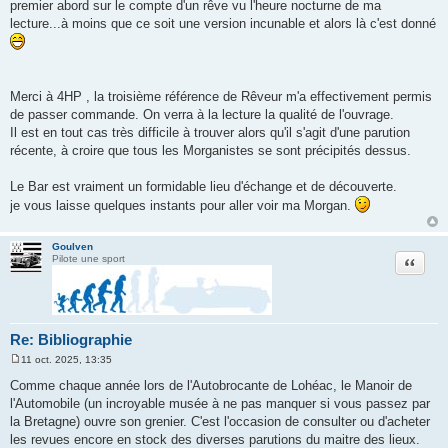
premier abord sur le compte d'un rêve vu l'heure nocturne de ma
lecture...à moins que ce soit une version incunable et alors là c'est donné
Merci à 4HP , la troisième référence de Rêveur m'a effectivement permis
de passer commande. On verra à la lecture la qualité de l'ouvrage.
Il est en tout cas très difficile à trouver alors qu'il s'agit d'une parution
récente, à croire que tous les Morganistes se sont précipités dessus.
Le Bar est vraiment un formidable lieu d'échange et de découverte.
je vous laisse quelques instants pour aller voir ma Morgan.
Goulven
Citation
Pilote une sport
Re: Bibliographie
11 oct. 2025, 13:35
M
e
Comme chaque année lors de l'Autobrocante de Lohéac, le Manoir de
s
l'Automobile (un incroyable musée à ne pas manquer si vous passez par
s
a
la Bretagne) ouvre son grenier. C'est l'occasion de consulter ou d'acheter
g
les revues encore en stock des diverses parutions du maitre des lieux.
e