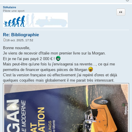
StAulaire
Citation
Pilote une sport
Re: Bibliographie
16 oct. 2025, 17:52
M
e
Bonne nouvelle,
s
Je viens de recevoir d'Italie mon premier livre sur la Morgan.
s
a
Et je ne l'ai pas payé 2 000 € !
g
Mais peut-être qu'une fois lu j'envisagerai sa revente..., ce qui me
e
permettra de financer quelques pièces de Morgan
C'est la version française où effectivement j'ai repéré d'ores et déjà
quelques coquilles mais globalement il me parait très interessant.