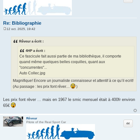
Re: Bibliographie
12 oct. 2025, 19:42
M
e
s
Rêveur a écrit :
s
a
4HP a écrit :
g
e
Ce fascicule fait aussi partie de ma bibliothèque, il comporte
quand même quelques belles coquilles, quant aux
"concurrentes"...
Auto Collec.jpg
Magnifique! Encore un journaliste connaisseur et attentif à ce qu’il ecrit!
(Au passage : les prix font rêver....
)
Les prix font rêver … mais en 1967 le smic mensuel était à 400fr environ
65€
Rêveur
Citation
Pilote of the Real Sport Car