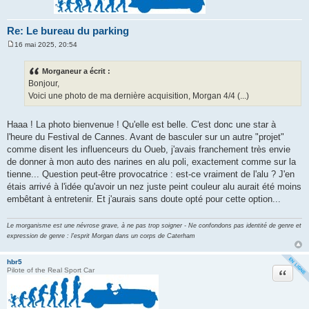
Re: Le bureau du parking
16 mai 2025, 20:54
M
e
s
Morganeur a écrit :
s
Bonjour,
a
g
Voici une photo de ma dernière acquisition, Morgan 4/4 (...)
e
Haaa ! La photo bienvenue ! Qu'elle est belle. C'est donc une star à
l'heure du Festival de Cannes. Avant de basculer sur un autre "projet"
comme disent les influenceurs du Oueb, j'avais franchement très envie
de donner à mon auto des narines en alu poli, exactement comme sur la
tienne... Question peut-être provocatrice : est-ce vraiment de l'alu ? J'en
étais arrivé à l'idée qu'avoir un nez juste peint couleur alu aurait été moins
embêtant à entretenir. Et j'aurais sans doute opté pour cette option...
Le morganisme est une névrose grave, à ne pas trop soigner - Ne confondons pas identité de genre et
expression de genre : l'esprit Morgan dans un corps de Caterham
hbr5
Citation
Pilote of the Real Sport Car