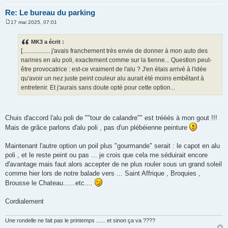
Re: Le bureau du parking
17 mai 2025, 07:01
M
e
s
MK3 a écrit :
s
[.................. j'avais franchement très envie de donner à mon auto des
a
g
narines en alu poli, exactement comme sur la tienne... Question peut-
e
être provocatrice : est-ce vraiment de l'alu ? J'en étais arrivé à l'idée
qu'avoir un nez juste peint couleur alu aurait été moins embêtant à
entretenir. Et j'aurais sans doute opté pour cette option...
Chuis d'accord l'alu poli de ""tour de calandre"" est trééés à mon gout !!!
Mais de grâce parlons d'alu poli , pas d'un plébéienne peinture
Maintenant l'autre option un poil plus "gourmande" serait : le capot en alu
poli , et le reste peint ou pas ... je crois que cela me séduirait encore
d'avantage mais faut alors accepter de ne plus rouler sous un grand soleil
comme hier lors de notre balade vers ... Saint Affrique , Broquies ,
Brousse le Chateau......etc....
Cordialement
Une rondelle ne fait pas le printemps ...... et sinon ça va ????