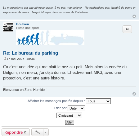
Le morganisme est une névrose grave, à ne pas trop soigner - Ne confondons pas identité de genre et
expression de genre : l'esprit Morgan dans un corps de Caterham
Goulven
Citation
Pilote une sport
Re: Le bureau du parking
17 mai 2025, 18:34
M
e
Ca c'est une idée qui me plait le nez alu poli. Mais alors la corvée du
s
Belgom, non merci, j'ai déjà donné. Effectivement MK3, avec une
s
a
protection, c'est une autre histoire.
g
e
Bienvenue en Zone Humide !
Afficher les messages postés depuis :
Trier par
Répondre