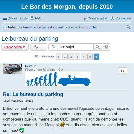
Le Bar des Morgan, depuis 2010
Accès rapide
FAQ
M’enregistrer
Connexion
Index du forum
Le bar est ouvert.
Le parking du Bar
ec
Le bureau du parking
her
Répondre
ch
er
81 messages
1
2
3
4
5
6
Rêveur
Citation
Pilote of the Real Sport Car
Re: Le bureau du parking
16 mai 2025, 20:15
M
e
Effectivement elle a été à la une des news! l'épisode de vintage mécanic
s
se trouve sur le net.... si tu le regardes tu verras qu'ils sont pas si
s
a
compétents que ça, même chez ODS, quand il s'agit de démonter les
g
suspension avant d'une Morgan!
et qu'ils disent bien quelques belles
e
co...ries!