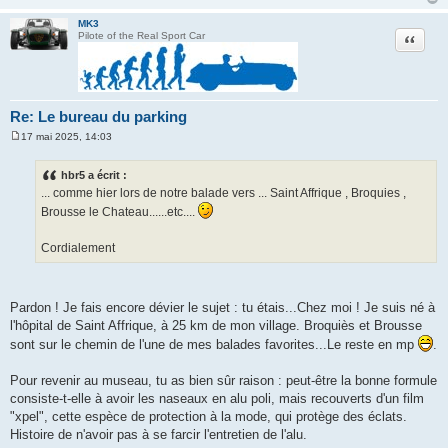
MK3
Citation
Pilote of the Real Sport Car
Re: Le bureau du parking
17 mai 2025, 14:03
M
e
s
hbr5 a écrit :
s
... comme hier lors de notre balade vers ... Saint Affrique , Broquies ,
a
g
Brousse le Chateau......etc....
e
Cordialement
Pardon ! Je fais encore dévier le sujet : tu étais...Chez moi ! Je suis né à
l'hôpital de Saint Affrique, à 25 km de mon village. Broquiès et Brousse
sont sur le chemin de l'une de mes balades favorites...Le reste en mp
.
Pour revenir au museau, tu as bien sûr raison : peut-être la bonne formule
consiste-t-elle à avoir les naseaux en alu poli, mais recouverts d'un film
"xpel", cette espèce de protection à la mode, qui protège des éclats.
Histoire de n'avoir pas à se farcir l'entretien de l'alu.