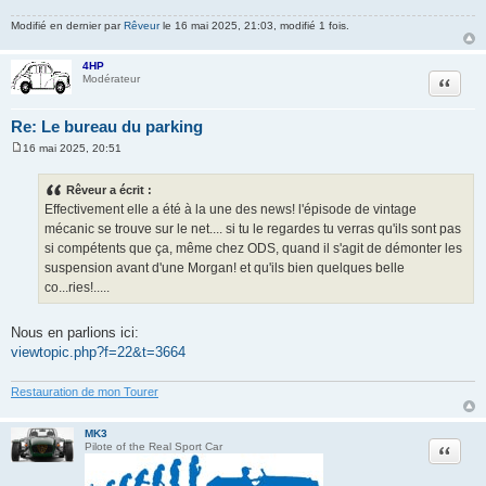
Modifié en dernier par
Rêveur
le 16 mai 2025, 21:03, modifié 1 fois.
4HP
Citation
Modérateur
Re: Le bureau du parking
16 mai 2025, 20:51
M
e
s
Rêveur a écrit :
s
Effectivement elle a été à la une des news! l'épisode de vintage
a
g
mécanic se trouve sur le net.... si tu le regardes tu verras qu'ils sont pas
e
si compétents que ça, même chez ODS, quand il s'agit de démonter les
suspension avant d'une Morgan! et qu'ils bien quelques belle
co...ries!.....
Nous en parlions ici:
viewtopic.php?f=22&t=3664
Restauration de mon Tourer
MK3
Citation
Pilote of the Real Sport Car