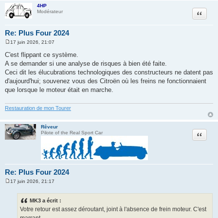
4HP
Citation
Modérateur
Re: Plus Four 2024
17 juin 2026, 21:07
M
e
C'est flippant ce système.
s
A se demander si une analyse de risques à bien été faite.
s
a
Ceci dit les élucubrations technologiques des constructeurs ne datent pas
g
d'aujourd'hui; souvenez vous des Citroën où les freins ne fonctionnaient
e
que lorsque le moteur était en marche.
Restauration de mon Tourer
Rêveur
Citation
Pilote of the Real Sport Car
Re: Plus Four 2024
17 juin 2026, 21:17
M
e
s
MK3 a écrit :
s
Votre retour est assez déroutant, joint à l'absence de frein moteur. C'est
a
g
marrant.