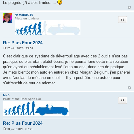
Le progrès (?) à ses limites.....
Nestor59310
Citation
Pilote un roadster
Re: Plus Four 2024
17 juin 2026, 23:57
M
e
C’est clair que ce système de déverrouillage avec ces 2 outils n’est pas
s
pratique, de plus étant plutôt épais, je ne pourrai faire cette manipulation
s
a
qu’en ayant au préalablement levé l’auto au cric, donc rien de pratique
g
Je mets bientôt mon auto en entretien chez Morgan Belgium, j’en parlerai
e
avec Nicolas, le mécano en chef…. Il y a peut-être une astuce pour
s’affranchir de tout ce micmac….
hbr5
Citation
Pilote of the Real Sport Car
Re: Plus Four 2024
18 juin 2026, 07:26
M