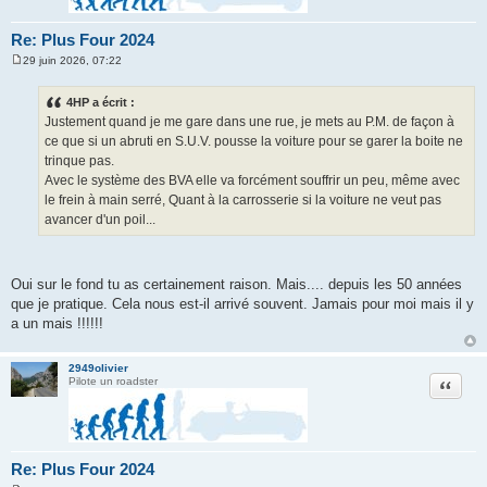
Re: Plus Four 2024
29 juin 2026, 07:22
M
e
s
4HP a écrit :
s
Justement quand je me gare dans une rue, je mets au P.M. de façon à
a
g
ce que si un abruti en S.U.V. pousse la voiture pour se garer la boite ne
e
trinque pas.
Avec le système des BVA elle va forcément souffrir un peu, même avec
le frein à main serré, Quant à la carrosserie si la voiture ne veut pas
avancer d'un poil...
Oui sur le fond tu as certainement raison. Mais.... depuis les 50 années
que je pratique. Cela nous est-il arrivé souvent. Jamais pour moi mais il y
a un mais !!!!!!
2949olivier
Citation
Pilote un roadster
Re: Plus Four 2024