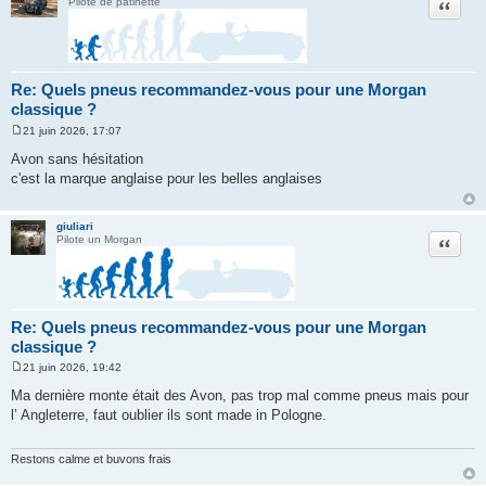
Citation
Pilote de patinette
Re: Quels pneus recommandez-vous pour une Morgan
classique ?
21 juin 2026, 17:07
M
e
Avon sans hésitation
s
c'est la marque anglaise pour les belles anglaises
s
a
g
e
giuliari
Citation
Pilote un Morgan
Re: Quels pneus recommandez-vous pour une Morgan
classique ?
21 juin 2026, 19:42
M
e
Ma dernière monte était des Avon, pas trop mal comme pneus mais pour
s
l’ Angleterre, faut oublier ils sont made in Pologne.
s
a
g
e
Restons calme et buvons frais