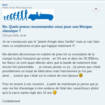
g
e
hbr5
Citation
Pilote of the Real Sport Car
Re: Quels pneus recommandez-vous pour une Morgan
classique ?
02 juin 2026, 19:40
M
e
Je ne connaissais pas le "planté d'ongle dans l'arrête" mais je vais faire
s
mien ce simplissime et plus que logique traitement !!!
s
a
g
Ma dernière déconvenue en matière de pneu fut un exemplaire de la
e
marque la plus française qui existe , en 3/4 ans et dans les 30.000kms
les flancs se sont quasi détruits alors que la bande de roulement était
encore fort présentable .... je n'avais jamais vu ça , j'ai pense que c'était
possiblement un loupé de fabrication mais franchement je n'ai pas
aimé.... surtout que c'était sur la voiture de mon épouse
Pour en revenir à nos moutons , à partir de maintenant je pense que je
vais me fier d'avantage à mon analyse de l'état des caoutchoucs plutot
qu'à la sacro sainte regle des 10 ans
Cordialement