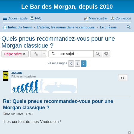
Le Bar des Morgan, depuis 2010
Accès rapide
FAQ
M’enregistrer
Connexion
Index du forum
L'atelier, les mains dans le cambouis.
Le châssis.
ec
Quels pneus recommandez-vous pour une
her
Morgan classique ?
ch
Répondre
er
21 messages
1
2
JMGRD
Citation
Pilote un roadster
Re: Quels pneus recommandez-vous pour une
Morgan classique ?
02 juin 2026, 17:18
M
e
Tres content de mes Vredestein !
s
s
a