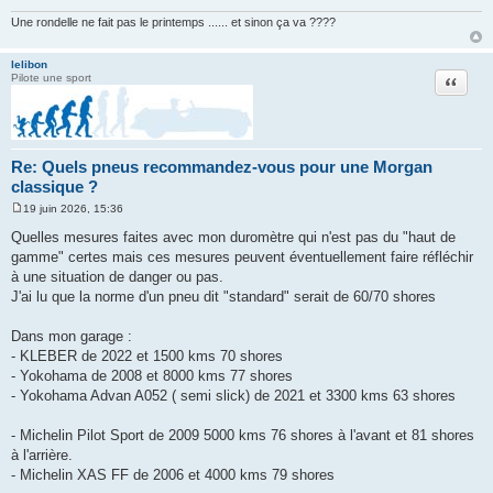
Une rondelle ne fait pas le printemps ...... et sinon ça va ????
lelibon
Citation
Pilote une sport
Re: Quels pneus recommandez-vous pour une Morgan
classique ?
19 juin 2026, 15:36
M
e
Quelles mesures faites avec mon duromètre qui n'est pas du "haut de
s
gamme" certes mais ces mesures peuvent éventuellement faire réfléchir
s
a
à une situation de danger ou pas.
g
J'ai lu que la norme d'un pneu dit "standard" serait de 60/70 shores
e
Dans mon garage :
- KLEBER de 2022 et 1500 kms 70 shores
- Yokohama de 2008 et 8000 kms 77 shores
- Yokohama Advan A052 ( semi slick) de 2021 et 3300 kms 63 shores
- Michelin Pilot Sport de 2009 5000 kms 76 shores à l'avant et 81 shores
à l'arrière.
- Michelin XAS FF de 2006 et 4000 kms 79 shores