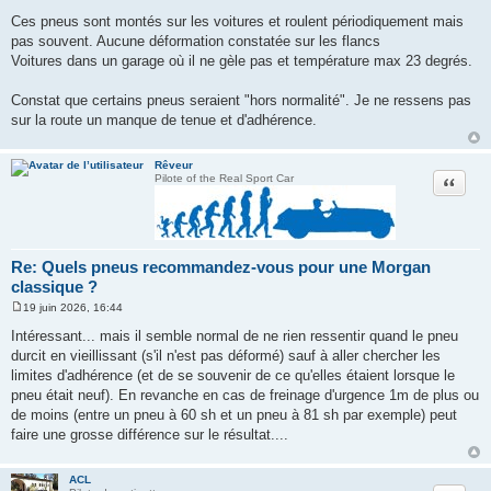
Ces pneus sont montés sur les voitures et roulent périodiquement mais
pas souvent. Aucune déformation constatée sur les flancs
Voitures dans un garage où il ne gèle pas et température max 23 degrés.
Constat que certains pneus seraient "hors normalité". Je ne ressens pas
sur la route un manque de tenue et d'adhérence.
Rêveur
Citation
Pilote of the Real Sport Car
Re: Quels pneus recommandez-vous pour une Morgan
classique ?
19 juin 2026, 16:44
M
e
Intéressant... mais il semble normal de ne rien ressentir quand le pneu
s
durcit en vieillissant (s'il n'est pas déformé) sauf à aller chercher les
s
a
limites d'adhérence (et de se souvenir de ce qu'elles étaient lorsque le
g
pneu était neuf). En revanche en cas de freinage d'urgence 1m de plus ou
e
de moins (entre un pneu à 60 sh et un pneu à 81 sh par exemple) peut
faire une grosse différence sur le résultat....
ACL