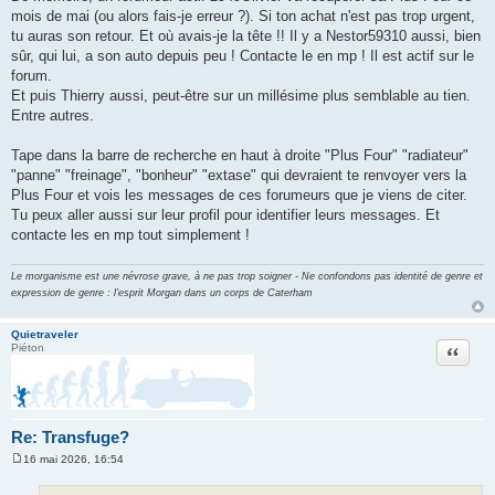
mois de mai (ou alors fais-je erreur ?). Si ton achat n'est pas trop urgent,
tu auras son retour. Et où avais-je la tête !! Il y a Nestor59310 aussi, bien
sûr, qui lui, a son auto depuis peu ! Contacte le en mp ! Il est actif sur le
forum.
Et puis Thierry aussi, peut-être sur un millésime plus semblable au tien.
Entre autres.
Tape dans la barre de recherche en haut à droite "Plus Four" "radiateur"
"panne" "freinage", "bonheur" "extase" qui devraient te renvoyer vers la
Plus Four et vois les messages de ces forumeurs que je viens de citer.
Tu peux aller aussi sur leur profil pour identifier leurs messages. Et
contacte les en mp tout simplement !
Le morganisme est une névrose grave, à ne pas trop soigner - Ne confondons pas identité de genre et
expression de genre : l'esprit Morgan dans un corps de Caterham
Quietraveler
Citation
Piéton
Re: Transfuge?
16 mai 2026, 16:54
M
e