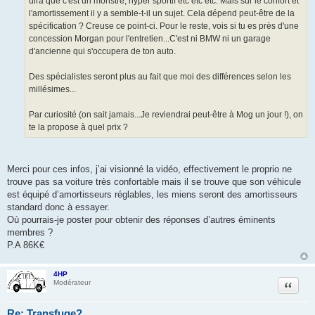
dira que c'est un monstre, hyper sportif etc etc etc. Mais sur le confort et
l'amortissement il y a semble-t-il un sujet. Cela dépend peut-être de la
spécification ? Creuse ce point-ci. Pour le reste, vois si tu es près d'une
concession Morgan pour l'entretien...C'est ni BMW ni un garage
d'ancienne qui s'occupera de ton auto.
Des spécialistes seront plus au fait que moi des différences selon les
millésimes...
Par curiosité (on sait jamais...Je reviendrai peut-être à Mog un jour !), on
te la propose à quel prix ?
Merci pour ces infos, j’ai visionné la vidéo, effectivement le proprio ne
trouve pas sa voiture très confortable mais il se trouve que son véhicule
est équipé d’amortisseurs réglables, les miens seront des amortisseurs
standard donc à essayer.
Où pourrais-je poster pour obtenir des réponses d’autres éminents
membres ?
P.A 86K€
4HP
Citation
Modérateur
Re: Transfuge?