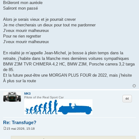
Brûleront mon auréole
Saliront mon passé
Alors je serais vieux et je pourrait crever
Je me chercherais un dieux pour tout me pardonner
J'veux mourir malheureux
Pour ne rien regretter
J'veux mourir malheureux
En réalité je m’appelle Jean-Michel, je bosse à plein temps dans la
retraite, j’habite dans la Manche mes dernières voitures sympathiques
BMW Z3M TVR CHIMERA 4,2 HC, BMW Z3M, Porsche carrera 3,2 targa
de 85.
Et la future peut-être une MORGAN PLUS FOUR de 2022, mais j’hésite
À plus sur la route
MK3
Citation
Pilote of the Real Sport Car
Re: Transfuge?
15 mai 2026, 15:18
M
e
s