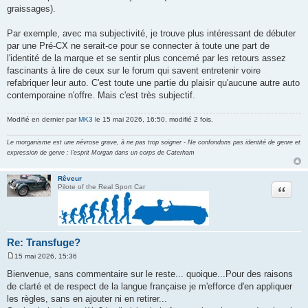
graissages).
Par exemple, avec ma subjectivité, je trouve plus intéressant de débuter
par une Pré-CX ne serait-ce pour se connecter à toute une part de
l'identité de la marque et se sentir plus concerné par les retours assez
fascinants à lire de ceux sur le forum qui savent entretenir voire
refabriquer leur auto. C'est toute une partie du plaisir qu'aucune autre auto
contemporaine n'offre. Mais c'est très subjectif.
Modifié en dernier par
MK3
le 15 mai 2026, 16:50, modifié 2 fois.
Le morganisme est une névrose grave, à ne pas trop soigner - Ne confondons pas identité de genre et
expression de genre : l'esprit Morgan dans un corps de Caterham
Rêveur
Citation
Pilote of the Real Sport Car
Re: Transfuge?
15 mai 2026, 15:36
M
e
Bienvenue, sans commentaire sur le reste... quoique...Pour des raisons
s
de clarté et de respect de la langue française je m'efforce d'en appliquer
s
a
les règles, sans en ajouter ni en retirer...
g