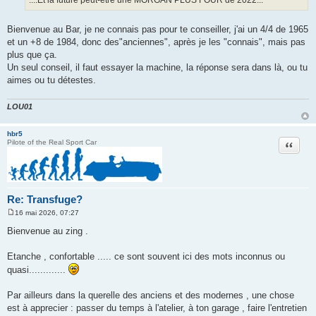
a
g
e
Bienvenue au Bar, je ne connais pas pour te conseiller, j'ai un 4/4 de 1965
et un +8 de 1984, donc des"anciennes", après je les "connais", mais pas
plus que ça.
Un seul conseil, il faut essayer la machine, la réponse sera dans là, ou tu
aimes ou tu détestes.
LOU01
hbr5
Citation
Pilote of the Real Sport Car
Re: Transfuge?
16 mai 2026, 07:27
M
e
Bienvenue au zing .
s
s
a
Etanche , confortable ..... ce sont souvent ici des mots inconnus ou
g
quasi.............
e
Par ailleurs dans la querelle des anciens et des modernes , une chose
est à apprecier : passer du temps à l'atelier, à ton garage , faire l'entretien