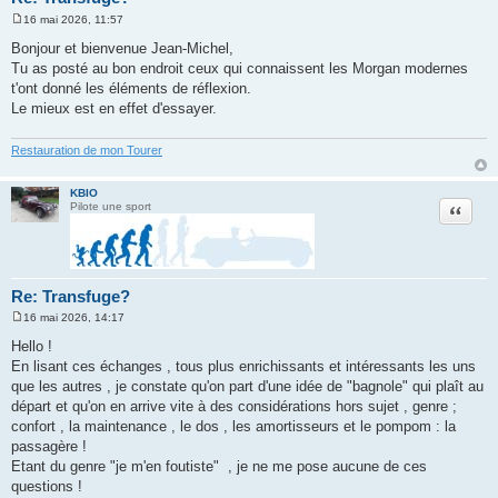
16 mai 2026, 11:57
M
e
Bonjour et bienvenue Jean-Michel,
s
Tu as posté au bon endroit ceux qui connaissent les Morgan modernes
s
a
t'ont donné les éléments de réflexion.
g
Le mieux est en effet d'essayer.
e
Restauration de mon Tourer
KBIO
Citation
Pilote une sport
Re: Transfuge?
16 mai 2026, 14:17
M
e
Hello !
s
En lisant ces échanges , tous plus enrichissants et intéressants les uns
s
a
que les autres , je constate qu'on part d'une idée de "bagnole" qui plaît au
g
départ et qu'on en arrive vite à des considérations hors sujet , genre ;
e
confort , la maintenance , le dos , les amortisseurs et le pompom : la
passagère !
Etant du genre "je m'en foutiste" , je ne me pose aucune de ces
questions !