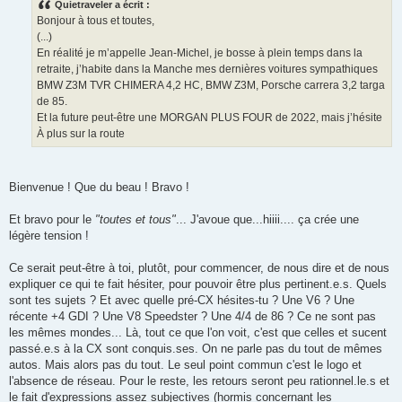
Quietraveler a écrit :
s
Bonjour à tous et toutes,
a
g
(...)
e
En réalité je m’appelle Jean-Michel, je bosse à plein temps dans la
retraite, j’habite dans la Manche mes dernières voitures sympathiques
BMW Z3M TVR CHIMERA 4,2 HC, BMW Z3M, Porsche carrera 3,2 targa
de 85.
Et la future peut-être une MORGAN PLUS FOUR de 2022, mais j’hésite
À plus sur la route
Bienvenue ! Que du beau ! Bravo !
Et bravo pour le
"toutes et tous"
... J'avoue que...hiiii.... ça crée une
légère tension !
Ce serait peut-être à toi, plutôt, pour commencer, de nous dire et de nous
expliquer ce qui te fait hésiter, pour pouvoir être plus pertinent.e.s. Quels
sont tes sujets ? Et avec quelle pré-CX hésites-tu ? Une V6 ? Une
récente +4 GDI ? Une V8 Speedster ? Une 4/4 de 86 ? Ce ne sont pas
les mêmes mondes... Là, tout ce que l'on voit, c'est que celles et sucent
passé.e.s à la CX sont conquis.ses. On ne parle pas du tout de mêmes
autos. Mais alors pas du tout. Le seul point commun c'est le logo et
l'absence de réseau. Pour le reste, les retours seront peu rationnel.le.s et
le fait d'expressions assez subjectives (hormis concernant les