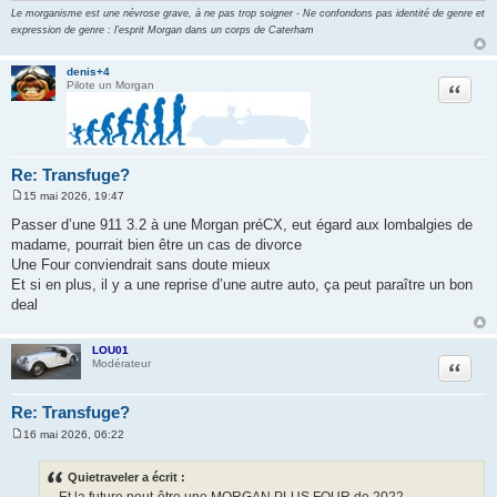
Le morganisme est une névrose grave, à ne pas trop soigner - Ne confondons pas identité de genre et
expression de genre : l'esprit Morgan dans un corps de Caterham
denis+4
Citation
Pilote un Morgan
Re: Transfuge?
15 mai 2026, 19:47
M
e
Passer d’une 911 3.2 à une Morgan préCX, eut égard aux lombalgies de
s
madame, pourrait bien être un cas de divorce
s
a
Une Four conviendrait sans doute mieux
g
Et si en plus, il y a une reprise d’une autre auto, ça peut paraître un bon
e
deal
LOU01
Citation
Modérateur
Re: Transfuge?
16 mai 2026, 06:22
M
e
s
Quietraveler a écrit :
s
....Et la future peut-être une MORGAN PLUS FOUR de 2022...