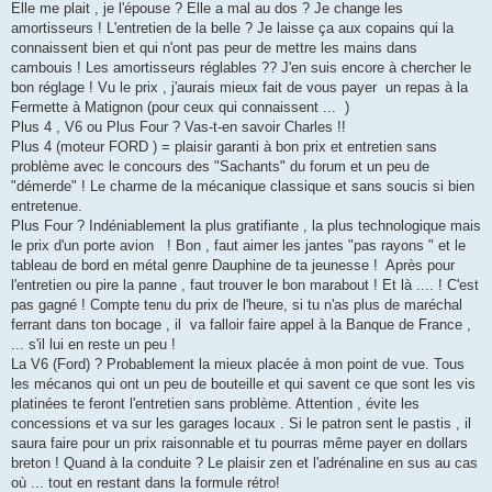
Elle me plait , je l'épouse ? Elle a mal au dos ? Je change les
amortisseurs ! L'entretien de la belle ? Je laisse ça aux copains qui la
connaissent bien et qui n'ont pas peur de mettre les mains dans
cambouis ! Les amortisseurs réglables ?? J'en suis encore à chercher le
bon réglage ! Vu le prix , j'aurais mieux fait de vous payer un repas à la
Fermette à Matignon (pour ceux qui connaissent ... )
Plus 4 , V6 ou Plus Four ? Vas-t-en savoir Charles !!
Plus 4 (moteur FORD ) = plaisir garanti à bon prix et entretien sans
problème avec le concours des "Sachants" du forum et un peu de
"démerde" ! Le charme de la mécanique classique et sans soucis si bien
entretenue.
Plus Four ? Indéniablement la plus gratifiante , la plus technologique mais
le prix d'un porte avion ! Bon , faut aimer les jantes "pas rayons " et le
tableau de bord en métal genre Dauphine de ta jeunesse ! Après pour
l'entretien ou pire la panne , faut trouver le bon marabout ! Et là .... ! C'est
pas gagné ! Compte tenu du prix de l'heure, si tu n'as plus de maréchal
ferrant dans ton bocage , il va falloir faire appel à la Banque de France ,
... s'il lui en reste un peu !
La V6 (Ford) ? Probablement la mieux placée à mon point de vue. Tous
les mécanos qui ont un peu de bouteille et qui savent ce que sont les vis
platinées te feront l'entretien sans problème. Attention , évite les
concessions et va sur les garages locaux . Si le patron sent le pastis , il
saura faire pour un prix raisonnable et tu pourras même payer en dollars
breton ! Quand à la conduite ? Le plaisir zen et l'adrénaline en sus au cas
où ... tout en restant dans la formule rétro!