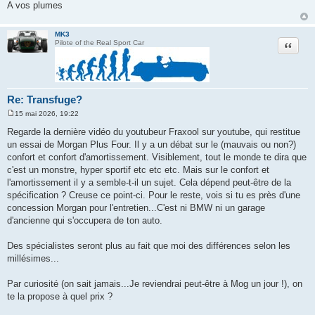
A vos plumes
MK3
Citation
Pilote of the Real Sport Car
Re: Transfuge?
15 mai 2026, 19:22
M
e
Regarde la dernière vidéo du youtubeur Fraxool sur youtube, qui restitue
s
un essai de Morgan Plus Four. Il y a un débat sur le (mauvais ou non?)
s
a
confort et confort d'amortissement. Visiblement, tout le monde te dira que
g
c'est un monstre, hyper sportif etc etc etc. Mais sur le confort et
e
l'amortissement il y a semble-t-il un sujet. Cela dépend peut-être de la
spécification ? Creuse ce point-ci. Pour le reste, vois si tu es près d'une
concession Morgan pour l'entretien...C'est ni BMW ni un garage
d'ancienne qui s'occupera de ton auto.
Des spécialistes seront plus au fait que moi des différences selon les
millésimes...
Par curiosité (on sait jamais...Je reviendrai peut-être à Mog un jour !), on
te la propose à quel prix ?