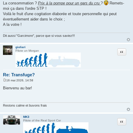
La consommation ?
Prix à la pompe pour un gars du cru
?
Remets-
moi ça dans l'ordre STP !
Voilà le fruit d'une cogitation élaborée et toute personnelle qui peut
éventuellement aider dans le choix ;
A la votre !
Dit aussi "Garcimore", parce que si vous saviez!!!
giuliari
Citation
Pilote un Morgan
Re: Transfuge?
16 mai 2026, 14:58
M
e
Bienvenu au bar!
s
s
a
g
e
Restons calme et buvons frais
MK3
Citation
Pilote of the Real Sport Car