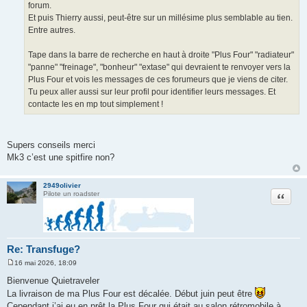
forum.
Et puis Thierry aussi, peut-être sur un millésime plus semblable au tien.
Entre autres.
Tape dans la barre de recherche en haut à droite "Plus Four" "radiateur"
"panne" "freinage", "bonheur" "extase" qui devraient te renvoyer vers la
Plus Four et vois les messages de ces forumeurs que je viens de citer.
Tu peux aller aussi sur leur profil pour identifier leurs messages. Et
contacte les en mp tout simplement !
Supers conseils merci
Mk3 c’est une spitfire non?
2949olivier
Citation
Pilote un roadster
Re: Transfuge?
16 mai 2026, 18:09
M
e
Bienvenue Quietraveler
s
La livraison de ma Plus Four est décalée. Début juin peut être
s
a
Cependant j’ai eu en prêt la Plus Four qui était au salon rétromobile à