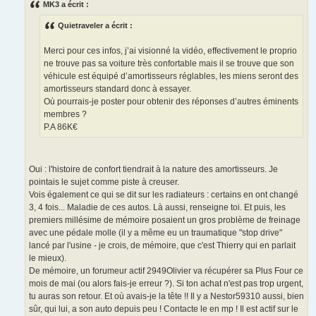
s
MK3 a écrit :
s
a
Quietraveler a écrit :
g
e
Merci pour ces infos, j’ai visionné la vidéo, effectivement le proprio
ne trouve pas sa voiture très confortable mais il se trouve que son
véhicule est équipé d’amortisseurs réglables, les miens seront des
amortisseurs standard donc à essayer.
Où pourrais-je poster pour obtenir des réponses d’autres éminents
membres ?
P.A 86K€
Oui : l'histoire de confort tiendrait à la nature des amortisseurs. Je
pointais le sujet comme piste à creuser.
Vois également ce qui se dit sur les radiateurs : certains en ont changé
3, 4 fois... Maladie de ces autos. Là aussi, renseigne toi. Et puis, les
premiers millésime de mémoire posaient un gros problème de freinage
avec une pédale molle (il y a même eu un traumatique "stop drive"
lancé par l'usine - je crois, de mémoire, que c'est Thierry qui en parlait
le mieux).
De mémoire, un forumeur actif 2949Olivier va récupérer sa Plus Four ce
mois de mai (ou alors fais-je erreur ?). Si ton achat n'est pas trop urgent,
tu auras son retour. Et où avais-je la tête !! Il y a Nestor59310 aussi, bien
sûr, qui lui, a son auto depuis peu ! Contacte le en mp ! Il est actif sur le