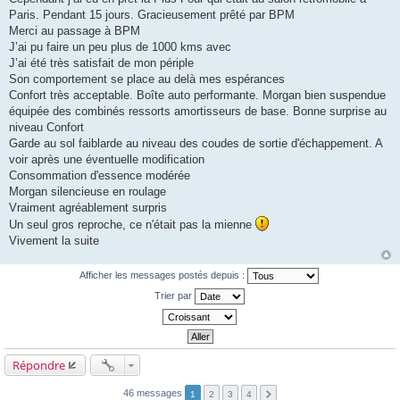
g
Paris. Pendant 15 jours. Gracieusement prêté par BPM
e
Merci au passage à BPM
J’ai pu faire un peu plus de 1000 kms avec
J’ai été très satisfait de mon périple
Son comportement se place au delà mes espérances
Confort très acceptable. Boîte auto performante. Morgan bien suspendue
équipée des combinés ressorts amortisseurs de base. Bonne surprise au
niveau Confort
Garde au sol faiblarde au niveau des coudes de sortie d'échappement. A
voir après une éventuelle modification
Consommation d'essence modérée
Morgan silencieuse en roulage
Vraiment agréablement surpris
Un seul gros reproche, ce n'était pas la mienne
Vivement la suite
Afficher les messages postés depuis :
Trier par
Répondre
46 messages
1
2
3
4