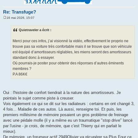
Re: Transfuge?
16 mai 2026, 15:07
M
e
s
Quietraveler a écrit :
s
a
g
Merci pour ces infos, j’ai visionné la vidéo, effectivement le proprio ne
e
trouve pas sa voiture très confortable mais il se trouve que son véhicule
est équipé d’amortisseurs réglables, les miens seront des amortisseurs
standard donc à essayer.
Où pourrais-je poster pour obtenir des réponses d’autres éminents
membres ?
P.A 86K€
Oui : l'histoire de confort tiendrait à la nature des amortisseurs. Je
pointais le sujet comme piste à creuser.
Vois également ce qui se dit sur les radiateurs : certains en ont changé 3,
4 fois... Maladie de ces autos. Là aussi, renseigne toi. Et puis, les
premiers millésime de mémoire posaient un gros problème de freinage
avec une pédale molle (il y a même eu un traumatique "stop drive" lancé
par l'usine - je crois, de mémoire, que c'est Thierry qui en parlait le
mieux).
De mémoire, un forumeur actif 2949Olivier va récupérer sa Plus Four ce