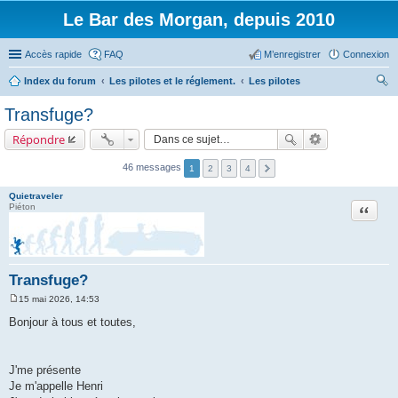
Le Bar des Morgan, depuis 2010
Accès rapide
FAQ
M’enregistrer
Connexion
Index du forum
Les pilotes et le réglement.
Les pilotes
ec
Transfuge?
her
Répondre
ch
er
46 messages
1
2
3
4
Quietraveler
Citation
Piéton
Transfuge?
15 mai 2026, 14:53
M
e
Bonjour à tous et toutes,
s
s
a
g
J'me présente
e
Je m'appelle Henri