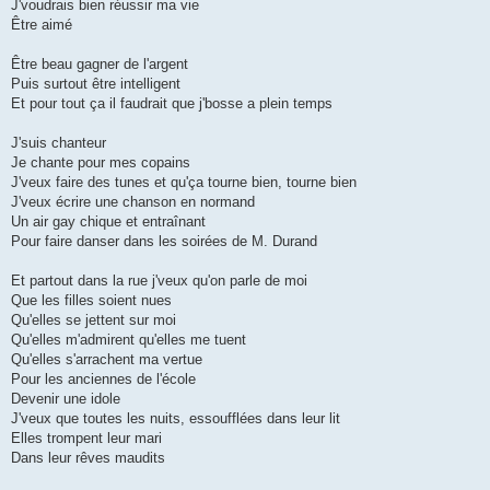
J'voudrais bien réussir ma vie
Être aimé
Être beau gagner de l'argent
Puis surtout être intelligent
Et pour tout ça il faudrait que j'bosse a plein temps
J'suis chanteur
Je chante pour mes copains
J'veux faire des tunes et qu'ça tourne bien, tourne bien
J'veux écrire une chanson en normand
Un air gay chique et entraînant
Pour faire danser dans les soirées de M. Durand
Et partout dans la rue j'veux qu'on parle de moi
Que les filles soient nues
Qu'elles se jettent sur moi
Qu'elles m'admirent qu'elles me tuent
Qu'elles s'arrachent ma vertue
Pour les anciennes de l'école
Devenir une idole
J'veux que toutes les nuits, essoufflées dans leur lit
Elles trompent leur mari
Dans leur rêves maudits