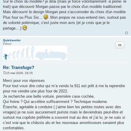
Sur le choix du modèle? je dirai (mais je force volontairement -à peine- le
e
trait) que découvrir Morgan passe par le choix d'un modèle traditionnel.
Mais découvrir le design Morgan peut s'accomoder du choix d'un modèle
Plus four ou Plus Six...
. Mon propos ne sous-entend rien, surtout pas
de volonté polémique, c'est juste mon avis (et je crois que je le
partage....)
Quietraveler
Citation
Piéton
Re: Transfuge?
15 mai 2026, 19:15
M
e
Merci pour vos réponses
s
Pour tout vous dire celui qui m’a vendu la 911 est prêt à me la reprendre
s
a
pour me vendre une plus four de 2022.
g
Je recherche une belle voiture, première case cochée,
e
Qui freine ? Qui accélère suffisamment ? Technique moderne.
Étanche, agréable à conduire ( j’aime bien les petites routes avec des
virages) je ne suis aucunement puriste mais le deviendrais peut-être et
surtout ma copilote préférée a souvent mal au dos et j’ai lu, je ne sais si
c’est vrai que le châssis alu et les nouveaux amortisseurs seraient plus
confortables.