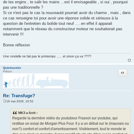
de tes engins , te salir les mains ...est il envisageable , si oui , pourquoi
pas une traditionnelle ?
Si ce n'est pas le cas la nouveauté pourrait avoir du charme , mais , dans
ce cas renseigne toi pour avoir une réponse solide et sérieuse à la
question de l'entretien du bolide tout neuf .....en effet il apparait
notamment que le réseau du constructeur moteur ne souhaiterait pas
intervenir !!!
Bonne réflexion
Une rondelle ne fait pas le printemps ...... et sinon ça va ????
Quietraveler
Citation
Piéton
Re: Transfuge?
16 mai 2026, 10:52
M
e
s
MK3 a écrit :
s
Regarde la dernière vidéo du youtubeur Fraxool sur youtube, qui
a
g
restitue un essai de Morgan Plus Four. Il y a un débat sur le (mauvais ou
e
non?) confort et confort d'amortissement. Visiblement, tout le monde te