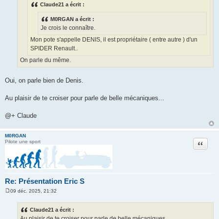
Claude21 a écrit :
g
e
M0RGAN a écrit :
Je crois le connaître.
Mon pote s'appelle DENIS, il est propriétaire ( entre autre ) d'un
SPIDER Renault..
On parle du même.
Oui, on parle bien de Denis.
Au plaisir de te croiser pour parle de belle mécaniques...
@+ Claude
M0RGAN
Citation
Pilote une sport
Re: Présentation Eric S
09 déc. 2025, 21:32
M
e
s
Claude21 a écrit :
s
Au plaisir de te croiser pour parle de belle mécaniques...
a