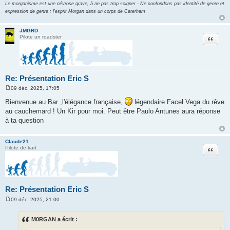
Le morganisme est une névrose grave, à ne pas trop soigner - Ne confondons pas identité de genre et
expression de genre : l'esprit Morgan dans un corps de Caterham
JMGRD
Citation
Pilote un roadster
Re: Présentation Eric S
09 déc. 2025, 17:05
M
e
Bienvenue au Bar ,l'élégance française,
légendaire Facel Vega du rêve
s
au cauchemard ! Un Kir pour moi. Peut être Paulo Antunes aura réponse
s
a
à ta question
g
e
Claude21
Citation
Pilote de kart
Re: Présentation Eric S
09 déc. 2025, 21:00
M
e
s
M0RGAN a écrit :
s
a