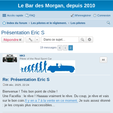
Le Bar des Morgan, depuis 2010
Accès rapide
FAQ
M’enregistrer
Connexion
Index du forum
Les pilotes et le réglement.
Les pilotes
ec
Présentation Eric S
her
Répondre
ch
er
19 messages
1
2
MK3
Citation
Pilote of the Real Sport Car
Re: Présentation Eric S
08 déc. 2025, 22:24
M
e
Bienvenue ! Très bon point de chûte !
s
Une Facellia : le rêve ! Haaaaa vraiment le rêve. Du coup, je rêve et vais
s
a
sur le bon coin.
Il y en a 7 à la vente en ce moment.
Je suis assez étonné
g
: je les croyais plus inaccessibles...
e