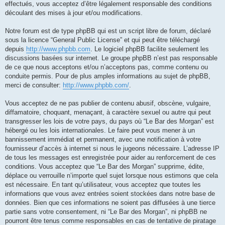
effectués, vous acceptez d’être légalement responsable des conditions
découlant des mises à jour et/ou modifications.
Notre forum est de type phpBB qui est un script libre de forum, déclaré
sous la licence “General Public License” et qui peut être téléchargé
depuis
http://www.phpbb.com
. Le logiciel phpBB facilite seulement les
discussions basées sur internet. Le groupe phpBB n’est pas responsable
de ce que nous acceptons et/ou n’acceptons pas, comme contenu ou
conduite permis. Pour de plus amples informations au sujet de phpBB,
merci de consulter:
http://www.phpbb.com/
.
Vous acceptez de ne pas publier de contenu abusif, obscène, vulgaire,
diffamatoire, choquant, menaçant, à caractère sexuel ou autre qui peut
transgresser les lois de votre pays, du pays où “Le Bar des Morgan” est
hébergé ou les lois internationales. Le faire peut vous mener à un
bannissement immédiat et permanent, avec une notification à votre
fournisseur d’accès à internet si nous le jugeons nécessaire. L’adresse IP
de tous les messages est enregistrée pour aider au renforcement de ces
conditions. Vous acceptez que “Le Bar des Morgan” supprime, édite,
déplace ou verrouille n’importe quel sujet lorsque nous estimons que cela
est nécessaire. En tant qu’utilisateur, vous acceptez que toutes les
informations que vous avez entrées soient stockées dans notre base de
données. Bien que ces informations ne soient pas diffusées à une tierce
partie sans votre consentement, ni “Le Bar des Morgan”, ni phpBB ne
pourront être tenus comme responsables en cas de tentative de piratage