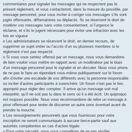
commentaires pour signaler les messages qui ne respectent pas le
présent règlement, et vous contacteront, dans la mesure du possible, par
message personnel, pour vous inviter à corriger vos messages s’ils sont
jugés offensants, diffamatoires ou déplacés. Ils se réservent le droit de
modérer vos messages sans votre consentement, si l’urgence le
réclame, et s’ils le jugent nécessaire pour éviter une infraction avec les
lois en vigueur.
o Les administrateurs se réservent le droit, en dernier recours, de
supprimer un sujet entier ou l’accès d’un ou plusieurs membres si le
règlement n’est pas respecté.
o Si vous vous sentez offensé par un message, nous vous demandons
de bien vouloir vous mettre en rapport avec un modérateur par le biais
d’un message personnel pour le signaler et en discuter. Nous vous prions
de ne pas le faire en répondant vous-même publiquement sur le forum
afin d’éviter une escalade de vos différents avec la personne responsable
ou inciter d’autres participants à surenchérir. Un forum n’est pas le lieu
approprié pour régler des comptes. Il arrive qu’un message soit mal
interprété, qu’il ne soit pas lu dans le sens où il a été écrit. Un quiproquo
est toujours possible. Nous vous recommandons de relire un message à
priori offensant pour tenter de discerner un autre sens éventuel avant de
prendre la mouche.
o Les renseignements personnels que vous fournissez pour votre
inscription ne seront communiqués à aucune tierce-partie sauf aux
autorités compétentes en cas d’action légale.
o Pour votre sécurité, nous vous conseillons de ne pas révéler