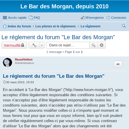
Le Bar des Morgan, depuis 2010
Accès rapide
FAQ
M’enregistrer
Connexion
Index du forum
Les pilotes et le réglement.
Le réglement
ec
Le réglement du forum "Le Bar des Morgan"
her
Verrouillé
ch
1 message • Page
1
sur
1
er
RaoulVolfoni
Citation
Administrateur
Le réglement du forum "Le Bar des Morgan"
30 mars 2010, 15:03
M
e
En accédant à “Le Bar des Morgan” (“http://www.forum-morgan.fr”), vous
s
acceptez d’être légalement responsable des conditions suivantes. Si
s
a
vous n’acceptez pas d’être légalement responsable de toutes les
g
conditions suivantes, alors n’accédez pas et/ou n’utilisez pas “Le Bar des
e
Morgan”. Nous pouvons modifier celles-ci à n’importe quel moment et
nous ferons tout pour que vous en soyez informé, bien qu’il soit prudent
de vérifier régulièrement celles-ci par vous-même. Si vous continuez
d’utiliser “Le Bar des Morgan” alors que des changements ont été