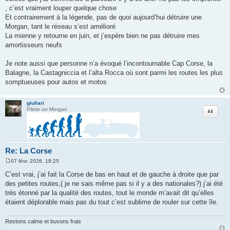
, c’est vraiment louper quelque chose
Et contrairement à la légende, pas de quoi aujourd’hui détruire une
Morgan, tant le réseau s’est amélioré
La mienne y retourne en juin, et j’espère bien ne pas détruire mes
amortisseurs neufs
Je note aussi que personne n’a évoqué l’incontournable Cap Corse, la
Balagne, la Castagniccia et l’alta Rocca où sont parmi les routes les plus
somptueuses pour autos et motos
giuliari
Citation
Pilote un Morgan
Re: La Corse
07 févr. 2026, 18:25
M
e
C’est vrai, j’ai fait la Corse de bas en haut et de gauche à droite que par
s
des petites routes,( je ne sais même pas si il y a des nationales?) j’ai été
s
a
très étonné par la qualité des routes, tout le monde m’avait dit qu’elles
g
étaient déplorable mais pas du tout c’est sublime de rouler sur cette île.
e
Restons calme et buvons frais