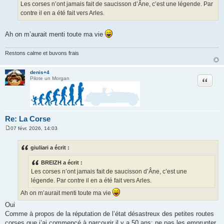
Les corses n’ont jamais fait de saucisson d’Âne, c’est une légende. Par
a
g
contre il en a été fait vers Arles.
e
Ah on m’aurait menti toute ma vie
Restons calme et buvons frais
denis+4
Citation
Pilote un Morgan
Re: La Corse
07 févr. 2026, 14:03
M
e
s
giuliari a écrit :
s
a
BREIZH a écrit :
g
e
Les corses n’ont jamais fait de saucisson d’Âne, c’est une
légende. Par contre il en a été fait vers Arles.
Ah on m’aurait menti toute ma vie
Oui
Comme à propos de la réputation de l’état désastreux des petites routes
corses que j’ai commencé à parcourir il y a 50 ans: ne pas les emprunter