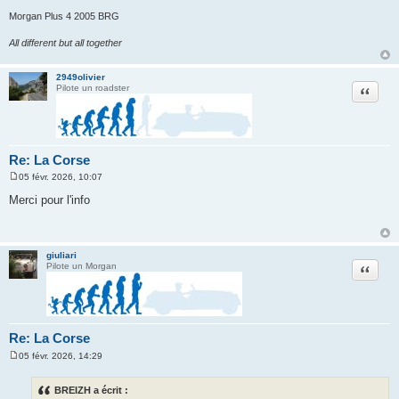
Morgan Plus 4 2005 BRG
All different but all together
2949olivier
Citation
Pilote un roadster
Re: La Corse
05 févr. 2026, 10:07
M
e
Merci pour l'info
s
s
a
g
e
giuliari
Citation
Pilote un Morgan
Re: La Corse
05 févr. 2026, 14:29
M
e
s
BREIZH a écrit :
s