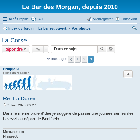
Le Bar des Morgan, depuis 2010
Accès rapide
FAQ
M’enregistrer
Connexion
Index du forum
Le bar est ouvert.
Vos photos
ec
La Corse
her
Répondre
ch
er
35 messages
1
2
3
Philippe83
Citation
Pilote un roadster
Re: La Corse
05 févr. 2026, 09:27
M
e
Dans le même ordre d'idée je suggère de passer une journee sur les îles
s
Lavezzi au départ de Bonifacio.
s
a
g
e
Morganement
Philippe83