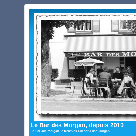
Le Bar des Morgan, depuis 2010
Le Bar des Morgan, le forum où l'on parle des Morgan.