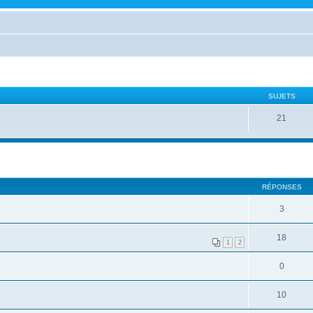
SUJETS
21
RÉPONSES
3
18
1
2
0
10