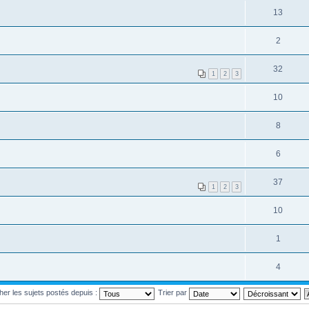
13
2
32
1
2
3
10
8
6
37
1
2
3
10
1
4
cher les sujets postés depuis :
Trier par