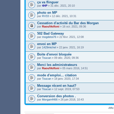
i
s
ça va flinguer
(
c
)
s
par
4HP
» 31 déc. 2021, 20:10
h
j
)
i
o
photo en MP
e
i
par
r
RV33
» 12 déc. 2021, 10:31
n
(
t
s
Cessation d'activité du Bar des Morgan
(
)
s
par
RaoulVolfoni
» 16 oct. 2021, 09:36
j
)
o
502 Bad Gateway
i
par
mogdetoi76
» 22 févr. 2021, 12:08
n
t
envoi en MP
(
s
par
1429michel
» 22 janv. 2021, 16:19
)
Boite d'envoi bloquée
par
Toucan
» 09 déc. 2020, 09:36
Merci les administrateurs
par
RaoulVolfoni
» 05 mars 2016, 14:51
mode d'emploi... citation
par
Toucan
» 18 janv. 2020, 17:34
Message récent en haut?
par
Toucan
» 12 sept. 2019, 07:53
Conversion des photos .
par
Morgan4466
» 26 juin 2018, 10:43
Affi