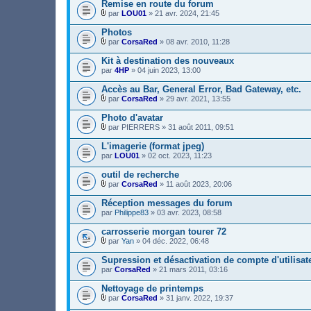
s
Remise en route du forum
e
)
r
par
LOU01
» 21 avr. 2024, 21:45
j
F
(
o
i
s
Photos
i
c
)
par
CorsaRed
» 08 avr. 2010, 11:28
n
h
j
F
t
i
o
i
Kit à destination des nouveaux
(
e
i
c
s
par
r
4HP
» 04 juin 2023, 13:00
n
h
)
(
t
i
s
Accès au Bar, General Error, Bad Gateway, etc.
(
e
)
s
r
par
CorsaRed
» 29 avr. 2021, 13:55
j
)
F
(
o
i
s
Photo d'avatar
i
c
)
par
PIERRERS
» 31 août 2011, 09:51
n
h
j
F
t
i
o
i
L'imagerie (format jpeg)
(
e
i
c
s
par
r
LOU01
» 02 oct. 2023, 11:23
n
h
)
(
t
i
s
outil de recherche
(
e
)
s
r
par
CorsaRed
» 11 août 2023, 20:06
j
)
F
(
o
i
s
Réception messages du forum
i
c
)
par
Philippe83
» 03 avr. 2023, 08:58
n
h
j
t
i
o
carrosserie morgan tourer 72
(
e
i
s
r
par
Yan
» 04 déc. 2022, 06:48
n
)
F
(
t
i
s
Supression et désactivation de compte d'utilisat
(
c
)
s
par
CorsaRed
» 21 mars 2011, 03:16
h
j
)
i
o
Nettoyage de printemps
e
i
r
par
CorsaRed
» 31 janv. 2022, 19:37
n
F
(
t