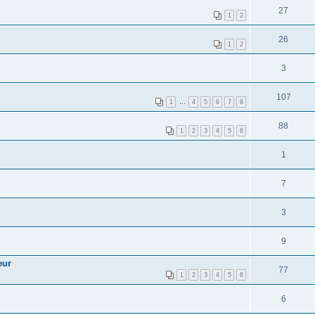
27
1
2
26
1
2
3
107
1
…
4
5
6
7
8
88
1
2
3
4
5
6
1
7
3
9
eur
77
1
2
3
4
5
6
6