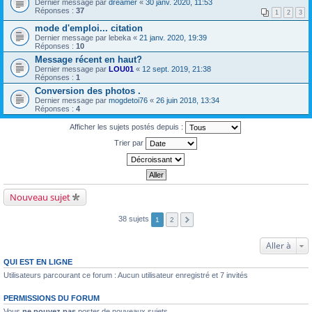
Dernier message par
dreamer
«
30 janv. 2020, 11:53
Réponses :
37
1
2
3
mode d'emploi... citation
Dernier message par
lebeka
«
21 janv. 2020, 19:39
Réponses :
10
Message récent en haut?
Dernier message par
LOU01
«
12 sept. 2019, 21:38
Réponses :
1
Conversion des photos .
Dernier message par
mogdetoi76
«
26 juin 2018, 13:34
Réponses :
4
Afficher les sujets postés depuis :
Trier par
Nouveau sujet
38 sujets
1
2
Aller à
QUI EST EN LIGNE
Utilisateurs parcourant ce forum : Aucun utilisateur enregistré et 7 invités
PERMISSIONS DU FORUM
Vous
ne pouvez pas
poster de nouveaux sujets