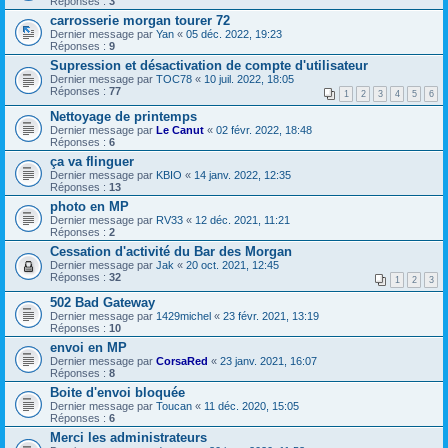
Réponses :
3
carrosserie morgan tourer 72
Dernier message par
Yan
«
05 déc. 2022, 19:23
Réponses :
9
Supression et désactivation de compte d'utilisateur
Dernier message par
TOC78
«
10 juil. 2022, 18:05
Réponses :
77
1
2
3
4
5
6
Nettoyage de printemps
Dernier message par
Le Canut
«
02 févr. 2022, 18:48
Réponses :
6
ça va flinguer
Dernier message par
KBIO
«
14 janv. 2022, 12:35
Réponses :
13
photo en MP
Dernier message par
RV33
«
12 déc. 2021, 11:21
Réponses :
2
Cessation d'activité du Bar des Morgan
Dernier message par
Jak
«
20 oct. 2021, 12:45
Réponses :
32
1
2
3
502 Bad Gateway
Dernier message par
1429michel
«
23 févr. 2021, 13:19
Réponses :
10
envoi en MP
Dernier message par
CorsaRed
«
23 janv. 2021, 16:07
Réponses :
8
Boite d'envoi bloquée
Dernier message par
Toucan
«
11 déc. 2020, 15:05
Réponses :
6
Merci les administrateurs