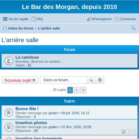
Le Bar des Morgan, depuis 2010
Accès rapide
FAQ
M’enregistrer
Connexion
Index du forum
L'arrière salle
ec
L'arrière salle
her
Forum
ch
La cambuse
er
Recettes, diverses et variées...
Sujets :
21
Nouveau sujet
38 sujets
1
2
Sujets
Bonne fête !
Dernier message par
giuliari
«
08 juil. 2026, 15:12
Réponses :
3
Insertion photos
Dernier message par
giuliari
«
01 févr. 2026, 10:58
Réponses :
18
1
2
Insertion lien hypertexte