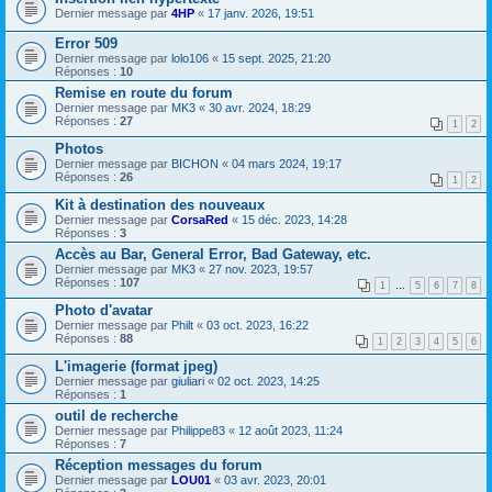
Dernier message par
4HP
«
17 janv. 2026, 19:51
Error 509
Dernier message par
lolo106
«
15 sept. 2025, 21:20
Réponses :
10
Remise en route du forum
Dernier message par
MK3
«
30 avr. 2024, 18:29
Réponses :
27
1
2
Photos
Dernier message par
BICHON
«
04 mars 2024, 19:17
Réponses :
26
1
2
Kit à destination des nouveaux
Dernier message par
CorsaRed
«
15 déc. 2023, 14:28
Réponses :
3
Accès au Bar, General Error, Bad Gateway, etc.
Dernier message par
MK3
«
27 nov. 2023, 19:57
Réponses :
107
1
…
5
6
7
8
Photo d'avatar
Dernier message par
Philt
«
03 oct. 2023, 16:22
Réponses :
88
1
2
3
4
5
6
L'imagerie (format jpeg)
Dernier message par
giuliari
«
02 oct. 2023, 14:25
Réponses :
1
outil de recherche
Dernier message par
Philippe83
«
12 août 2023, 11:24
Réponses :
7
Réception messages du forum
Dernier message par
LOU01
«
03 avr. 2023, 20:01