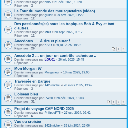
Dernier message par
hbr5
«
21 déc. 2025, 19:20
Réponses :
2
Le Tour du monde des mousquetaires (video)
Dernier message par
giuliari
«
29 nov. 2025, 11:22
Réponses :
12
Des passionnés(es) sous les tropiques Bob & Evy et tant
d'autres...
Dernier message par
MK3
«
20 sept. 2025, 05:17
Réponses :
12
Anecdotes …. A rire et pleurer !
Dernier message par
KBIO
«
29 juil. 2025, 19:22
Réponses :
29
1
2
Anecdote 2 … un jour un contrôle technique ..
Dernier message par
LOU01
«
26 juil. 2025, 15:45
Réponses :
7
Mon Morgan 97
Dernier message par
Morganeur
«
18 mai 2025, 19:05
Réponses :
5
Traversée en Barque
Dernier message par
1429michel
«
20 mars 2025, 13:42
Réponses :
3
L'oiseau bleu
Dernier message par
PW30
«
28 déc. 2024, 18:03
Réponses :
31
1
2
3
Projet de voyage CAP NORD 2025
Dernier message par
PhilippeF75
«
27 oct. 2024, 02:42
Réponses :
6
Vue ou croisée
Dernier message par
1429michel
«
25 juin 2024, 23:06