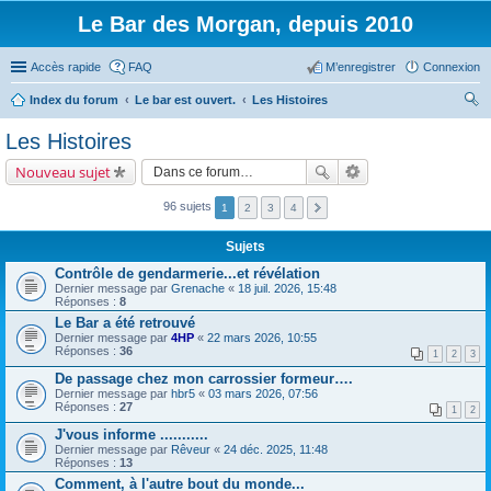
Le Bar des Morgan, depuis 2010
Accès rapide
FAQ
M’enregistrer
Connexion
Index du forum
Le bar est ouvert.
Les Histoires
ec
Les Histoires
her
Nouveau sujet
ch
er
96 sujets
1
2
3
4
Sujets
Contrôle de gendarmerie...et révélation
Dernier message par
Grenache
«
18 juil. 2026, 15:48
Réponses :
8
Le Bar a été retrouvé
Dernier message par
4HP
«
22 mars 2026, 10:55
Réponses :
36
1
2
3
De passage chez mon carrossier formeur….
Dernier message par
hbr5
«
03 mars 2026, 07:56
Réponses :
27
1
2
J'vous informe ...........
Dernier message par
Rêveur
«
24 déc. 2025, 11:48
Réponses :
13
Comment, à l'autre bout du monde...