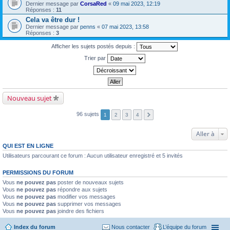
Dernier message par
CorsaRed
«
09 mai 2023, 12:19
Réponses :
11
Cela va être dur !
Dernier message par
penns
«
07 mai 2023, 13:58
Réponses :
3
Afficher les sujets postés depuis :
Trier par
Nouveau sujet
96 sujets
1
2
3
4
Aller à
QUI EST EN LIGNE
Utilisateurs parcourant ce forum : Aucun utilisateur enregistré et 5 invités
PERMISSIONS DU FORUM
Vous
ne pouvez pas
poster de nouveaux sujets
Vous
ne pouvez pas
répondre aux sujets
Vous
ne pouvez pas
modifier vos messages
Vous
ne pouvez pas
supprimer vos messages
Vous
ne pouvez pas
joindre des fichiers
Index du forum
Nous contacter
L’équipe du forum