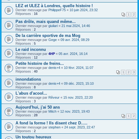
LEZ et ULEZ à Londres, quelle histoire !
Dernier message par
PhilippeF75
«
10 juin 2024, 23:32
Réponses :
16
1
2
Pas drôle, mais quand même...
Dernier message par
giuliari
«
21 mai 2024, 14:46
Réponses :
2
De la carrière sportive de ma Mog
Dernier message par
Gege
«
09 avr. 2024, 08:29
Réponses :
5
Le raid inconnu
Dernier message par
4HP
«
05 avr. 2024, 16:14
Réponses :
12
Petite histoire de freins...
Dernier message par
denis+4
«
10 févr. 2024, 11:07
Réponses :
40
1
2
3
innondations
Dernier message par
denis+4
«
09 déc. 2023, 15:10
Réponses :
8
L'abus d'acool...
Dernier message par
Rêveur
«
15 nov. 2023, 22:20
Réponses :
3
Aujourd'hui, j'ai 50 ans
Dernier message par
Mitch
«
12 nov. 2023, 19:43
Réponses :
28
1
2
A fond la forme ! Ils disent chez D…..
Dernier message par
stephen
«
24 sept. 2023, 22:47
Réponses :
2
Un toutou heureux