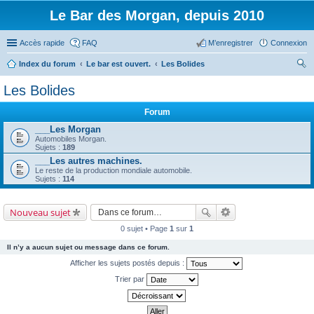
Le Bar des Morgan, depuis 2010
Accès rapide
FAQ
M’enregistrer
Connexion
Index du forum
Le bar est ouvert.
Les Bolides
ec
Les Bolides
her
Forum
ch
___Les Morgan
er
Automobiles Morgan.
Sujets :
189
___Les autres machines.
Le reste de la production mondiale automobile.
Sujets :
114
Nouveau sujet
0 sujet • Page
1
sur
1
Il n’y a aucun sujet ou message dans ce forum.
Afficher les sujets postés depuis :
Trier par