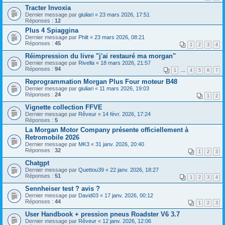
Tracter Invoxia
Dernier message par
giuliari
«
23 mars 2026, 17:51
Réponses :
12
Plus 4 Spiaggina
Dernier message par
Philt
«
23 mars 2026, 08:21
Réponses :
45
1
2
3
4
Réimpression du livre "j'ai restauré ma morgan"
Dernier message par
Rivella
«
18 mars 2026, 21:57
Réponses :
94
1
…
4
5
6
7
Reprogrammation Morgan Plus Four moteur B48
Dernier message par
giuliari
«
11 mars 2026, 19:03
Réponses :
24
1
2
Vignette collection FFVE
Dernier message par
Rêveur
«
14 févr. 2026, 17:24
Réponses :
5
La Morgan Motor Company présente officiellement à
Retromobile 2026
Dernier message par
MK3
«
31 janv. 2026, 20:40
Réponses :
32
1
2
3
Chatgpt
Dernier message par
Quettou39
«
22 janv. 2026, 18:27
Réponses :
51
1
2
3
4
Sennheiser test ? avis ?
Dernier message par
David03
«
17 janv. 2026, 00:12
Réponses :
44
1
2
3
User Handbook + pression pneus Roadster V6 3.7
Dernier message par
Rêveur
«
12 janv. 2026, 12:06