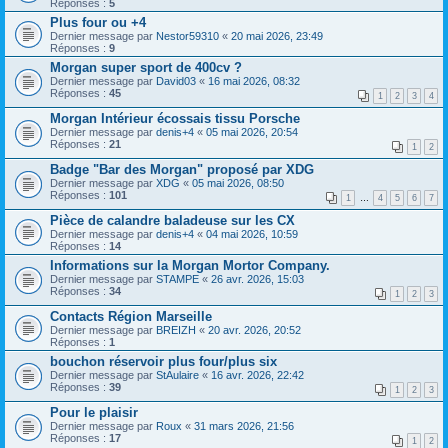
Réponses :
5
Plus four ou +4
Dernier message par
Nestor59310
«
20 mai 2026, 23:49
Réponses :
9
Morgan super sport de 400cv ?
Dernier message par
David03
«
16 mai 2026, 08:32
Réponses :
45
1
2
3
4
Morgan Intérieur écossais tissu Porsche
Dernier message par
denis+4
«
05 mai 2026, 20:54
Réponses :
21
1
2
Badge "Bar des Morgan" proposé par XDG
Dernier message par
XDG
«
05 mai 2026, 08:50
Réponses :
101
1
…
4
5
6
7
Pièce de calandre baladeuse sur les CX
Dernier message par
denis+4
«
04 mai 2026, 10:59
Réponses :
14
Informations sur la Morgan Mortor Company.
Dernier message par
STAMPE
«
26 avr. 2026, 15:03
Réponses :
34
1
2
3
Contacts Région Marseille
Dernier message par
BREIZH
«
20 avr. 2026, 20:52
Réponses :
1
bouchon réservoir plus four/plus six
Dernier message par
StAulaire
«
16 avr. 2026, 22:42
Réponses :
39
1
2
3
Pour le plaisir
Dernier message par
Roux
«
31 mars 2026, 21:56
Réponses :
17
1
2