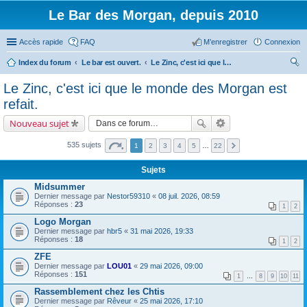
Le Bar des Morgan, depuis 2010
Accès rapide
FAQ
M’enregistrer
Connexion
Index du forum
Le bar est ouvert.
Le Zinc, c'est ici que le monde des Morgan est refait.
ec
Le Zinc, c'est ici que le monde des Morgan est
her
refait.
ch
Nouveau sujet
er
535 sujets
1
2
3
4
5
…
22
Sujets
Midsummer
Dernier message par
Nestor59310
«
08 juil. 2026, 08:59
Réponses :
23
1
2
Logo Morgan
Dernier message par
hbr5
«
31 mai 2026, 19:33
Réponses :
18
1
2
ZFE
Dernier message par
LOU01
«
29 mai 2026, 09:00
Réponses :
151
1
…
8
9
10
11
Rassemblement chez les Chtis
Dernier message par
Rêveur
«
25 mai 2026, 17:10