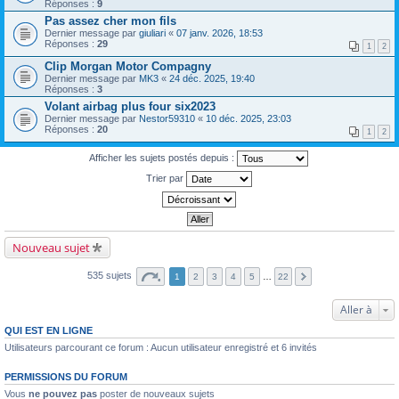
Réponses :
9
Pas assez cher mon fils
Dernier message par
giuliari
«
07 janv. 2026, 18:53
Réponses :
29
1
2
Clip Morgan Motor Compagny
Dernier message par
MK3
«
24 déc. 2025, 19:40
Réponses :
3
Volant airbag plus four six2023
Dernier message par
Nestor59310
«
10 déc. 2025, 23:03
Réponses :
20
1
2
Afficher les sujets postés depuis :
Trier par
Nouveau sujet
535 sujets
1
2
3
4
5
…
22
Aller à
QUI EST EN LIGNE
Utilisateurs parcourant ce forum : Aucun utilisateur enregistré et 6 invités
PERMISSIONS DU FORUM
Vous
ne pouvez pas
poster de nouveaux sujets