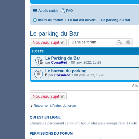
Accès rapide
FAQ
Index du forum
Le bar est ouvert.
Le parking du Bar
Le parking du Bar
Nouveau sujet
SUJETS
Le Parking du Bar
par
CorsaRed
» 08 janv. 2022, 15:29
Le bureau du parking
par
CorsaRed
» 08 janv. 2022, 15:28
F
i
Affi
c
h
i
Nouveau sujet
e
r
(
Retourner à l’index du forum
s
)
j
QUI EST EN LIGNE
o
i
Utilisateurs parcourant ce forum : Aucun utilisateur enregistré et 1 invité
n
t
PERMISSIONS DU FORUM
(
s