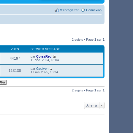
M’enregistrer
Connexion
2 sujets • Page
1
sur
1
VUES
DERNIER MESSAGE
par
CorsaRed
44197
V
11 déc. 2024, 18:04
o
i
par
Goulven
r
113138
V
17 mai 2025, 18:34
l
o
e
i
d
r
e
l
r
e
2 sujets • Page
1
sur
1
n
d
i
e
e
r
r
n
Aller à
m
i
e
e
s
r
s
m
a
e
g
s
e
s
a