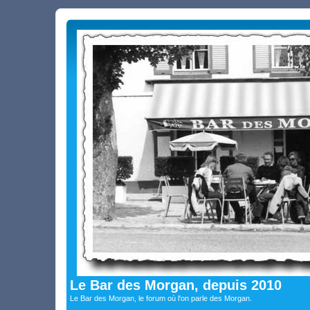
Le Bar des Morgan, depuis 2010
Le Bar des Morgan, le forum où l'on parle des Morgan.