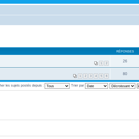
RÉPONSES
26
1
2
80
1
2
3
4
5
6
cher les sujets postés depuis :
Trier par