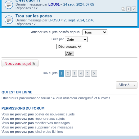
C'est quoi ??
Dernier message par
LOU01
«
24 sept. 2024, 07:05
Réponses :
17
1
2
Trou sur les portes
Dernier message par
LPQSD
«
23 sept. 2024, 12:40
Réponses :
7
Afficher les sujets postés depuis :
Trier par
Nouveau sujet
106 sujets
1
2
3
4
5
Aller à
QUI EST EN LIGNE
Utilisateurs parcourant ce forum : Aucun utilisateur enregistré et 6 invités
PERMISSIONS DU FORUM
Vous
ne pouvez pas
poster de nouveaux sujets
Vous
ne pouvez pas
répondre aux sujets
Vous
ne pouvez pas
modifier vos messages
Vous
ne pouvez pas
supprimer vos messages
Vous
ne pouvez pas
joindre des fichiers