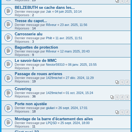
Réponses :
29
1
2
BELZEBUTH se cache dans les...
Dernier message par
Jak
«
04 juin 2025, 10:14
Réponses :
2
Tresse du capot...
Dernier message par
Rêveur
«
23 avr. 2025, 11:56
Réponses :
14
Carrosserie alu
Dernier message par
Philt
«
11 avr. 2025, 11:51
Réponses :
3
Baguettes de protection
Dernier message par
Rêveur
«
12 mars 2025, 20:43
Réponses :
9
Le savoir-faire de MMC
Dernier message par
Nestor59310
«
06 janv. 2025, 15:55
Réponses :
3
Passage de roues arrieres
Dernier message par
1429michel
«
27 déc. 2024, 11:29
Réponses :
19
1
2
Covering
Dernier message par
1429michel
«
01 oct. 2024, 15:24
Réponses :
36
1
2
3
Porte non ajustée
Dernier message par
giuliari
«
26 sept. 2024, 17:01
Réponses :
18
1
2
Montage de la barre d'écartement des ailes
Dernier message par
LPQSD
«
25 sept. 2024, 18:00
Réponses :
11