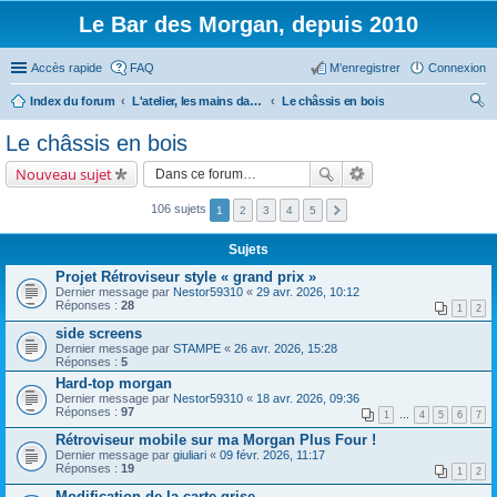
Le Bar des Morgan, depuis 2010
Accès rapide
FAQ
M’enregistrer
Connexion
Index du forum
L'atelier, les mains dans le cambouis.
Le châssis en bois
ec
Le châssis en bois
her
Nouveau sujet
ch
er
106 sujets
1
2
3
4
5
Sujets
Projet Rétroviseur style « grand prix »
Dernier message par
Nestor59310
«
29 avr. 2026, 10:12
Réponses :
28
1
2
side screens
Dernier message par
STAMPE
«
26 avr. 2026, 15:28
Réponses :
5
Hard-top morgan
Dernier message par
Nestor59310
«
18 avr. 2026, 09:36
Réponses :
97
1
…
4
5
6
7
Rétroviseur mobile sur ma Morgan Plus Four !
Dernier message par
giuliari
«
09 févr. 2026, 11:17
Réponses :
19
1
2
Modification de la carte grise