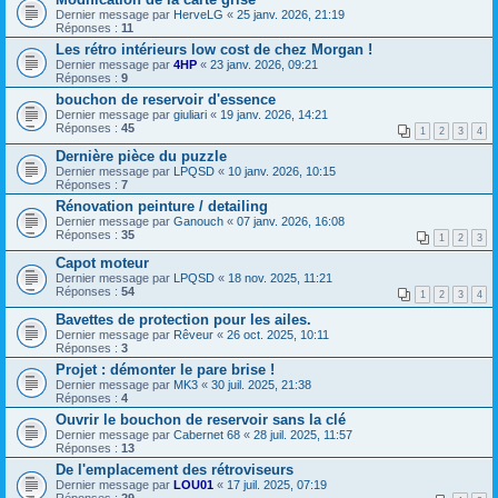
Dernier message par
HerveLG
«
25 janv. 2026, 21:19
Réponses :
11
Les rétro intérieurs low cost de chez Morgan !
Dernier message par
4HP
«
23 janv. 2026, 09:21
Réponses :
9
bouchon de reservoir d'essence
Dernier message par
giuliari
«
19 janv. 2026, 14:21
Réponses :
45
1
2
3
4
Dernière pièce du puzzle
Dernier message par
LPQSD
«
10 janv. 2026, 10:15
Réponses :
7
Rénovation peinture / detailing
Dernier message par
Ganouch
«
07 janv. 2026, 16:08
Réponses :
35
1
2
3
Capot moteur
Dernier message par
LPQSD
«
18 nov. 2025, 11:21
Réponses :
54
1
2
3
4
Bavettes de protection pour les ailes.
Dernier message par
Rêveur
«
26 oct. 2025, 10:11
Réponses :
3
Projet : démonter le pare brise !
Dernier message par
MK3
«
30 juil. 2025, 21:38
Réponses :
4
Ouvrir le bouchon de reservoir sans la clé
Dernier message par
Cabernet 68
«
28 juil. 2025, 11:57
Réponses :
13
De l'emplacement des rétroviseurs
Dernier message par
LOU01
«
17 juil. 2025, 07:19