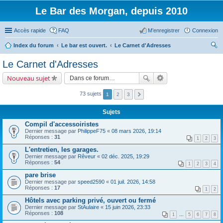
Le Bar des Morgan, depuis 2010
Accès rapide
FAQ
M’enregistrer
Connexion
Index du forum
Le bar est ouvert.
Le Carnet d'Adresses
ec
Le Carnet d'Adresses
her
Nouveau sujet
ch
er
73 sujets
1
2
3
Sujets
Compil d'accessoiristes
Dernier message par
PhilippeF75
«
08 mars 2026, 19:14
Réponses :
31
1
2
3
L'entretien, les garages.
Dernier message par
Rêveur
«
02 déc. 2025, 19:29
Réponses :
54
1
2
3
4
pare brise
Dernier message par
speed2590
«
01 juil. 2026, 14:58
Réponses :
17
1
2
Hôtels avec parking privé, ouvert ou fermé
Dernier message par
StAulaire
«
15 juin 2026, 23:33
Réponses :
108
1
…
5
6
7
8