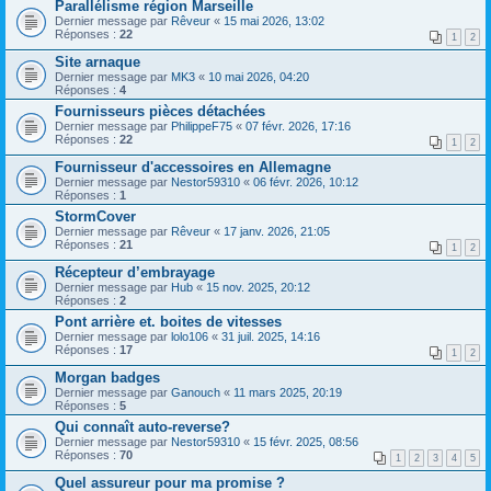
Parallélisme région Marseille
Dernier message par
Rêveur
«
15 mai 2026, 13:02
Réponses :
22
1
2
Site arnaque
Dernier message par
MK3
«
10 mai 2026, 04:20
Réponses :
4
Fournisseurs pièces détachées
Dernier message par
PhilippeF75
«
07 févr. 2026, 17:16
Réponses :
22
1
2
Fournisseur d'accessoires en Allemagne
Dernier message par
Nestor59310
«
06 févr. 2026, 10:12
Réponses :
1
StormCover
Dernier message par
Rêveur
«
17 janv. 2026, 21:05
Réponses :
21
1
2
Récepteur d’embrayage
Dernier message par
Hub
«
15 nov. 2025, 20:12
Réponses :
2
Pont arrière et. boites de vitesses
Dernier message par
lolo106
«
31 juil. 2025, 14:16
Réponses :
17
1
2
Morgan badges
Dernier message par
Ganouch
«
11 mars 2025, 20:19
Réponses :
5
Qui connaît auto-reverse?
Dernier message par
Nestor59310
«
15 févr. 2025, 08:56
Réponses :
70
1
2
3
4
5
Quel assureur pour ma promise ?