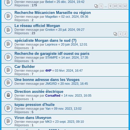
Dernier message par
Bebel
«
25 déc. 2024, 19:42
Réponses :
179
1
…
9
10
11
12
Recherche Mécanicien Marseille ou région
Dernier message par
Magellan
«
02 oct. 2024, 09:36
Réponses :
2
Le réseau officiel Morgan
Dernier message par
Grelon
«
20 juil. 2024, 09:27
Réponses :
23
1
2
spécialiste Morgan dans le sud (?)
Dernier message par
Leprince
«
20 juin 2024, 12:01
Réponses :
3
Recherche de garagiste idf ouest ou paris
Dernier message par
STAMPE
«
14 avr. 2024, 17:35
Réponses :
5
Car Builder
Dernier message par
4HP
«
03 févr. 2024, 16:47
Réponses :
7
Une bonne adresse dans les Vosges
Dernier message par
JMGRD
«
20 nov. 2023, 16:45
Direction assitée électrique
Dernier message par
CorsaRed
«
14 nov. 2023, 16:05
Réponses :
1
tuyau pression d'huile
Dernier message par
Yan
«
09 nov. 2023, 13:02
Réponses :
5
Viron dans lAveyron
Dernier message par
MK3
«
23 sept. 2023, 09:10
Réponses :
1