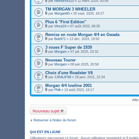
r
par
Nestor59310
» 11 mars 2024, 00:09
n
j
)
F
(
t
o
i
s
TM MORGAN 3 WHEELER
(
i
c
)
s
par
Morgan60
» 20 sept. 2025, 18:27
n
h
j
)
F
t
i
o
i
Plus 6 "First Edition"
(
e
i
c
s
r
par
Vince24
» 07 août 2025, 08:35
n
h
)
F
(
t
i
i
s
Remise en route Morgan 4/4 en Gwada
(
e
c
)
s
r
par
Bob971
» 13 déc. 2024, 19:50
h
j
)
F
(
i
o
i
s
3 roues F Super de 1939
e
i
c
)
r
par
Morgam
» 07 juil. 2025, 23:32
n
h
j
F
(
t
i
o
i
s
Nouveau Tourer
(
e
i
c
)
s
r
par
Morgam
» 08 juin 2025, 20:58
n
h
j
)
F
(
t
i
o
i
s
Choix d'une Roadster V6
(
e
i
c
)
s
r
par
JJKALIF69
» 18 janv. 2021, 22:34
n
h
j
)
F
(
t
i
o
i
s
Morgan 4/4 lowline 2001
(
e
i
c
)
s
r
par
Philt
» 13 août 2023, 19:17
n
h
j
)
F
(
t
i
o
i
s
(
e
i
Affi
c
)
s
r
n
h
j
)
(
t
i
o
Nouveau sujet
s
(
e
i
)
s
r
n
j
)
(
t
Retourner à l’index du forum
o
s
(
i
)
s
n
j
)
QUI EST EN LIGNE
t
o
(
i
Utilisateurs parcourant ce forum : Aucun utilisateur enregistré et 8 invités