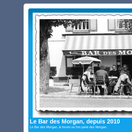
Le Bar des Morgan, depuis 2010
Le Bar des Morgan, le forum où l'on parle des Morgan.