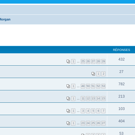
Morgan
RÉPONSES
432
1
…
25
26
27
28
29
27
1
2
782
1
…
49
50
51
52
53
213
1
…
11
12
13
14
15
103
1
…
3
4
5
6
7
404
1
…
23
24
25
26
27
53