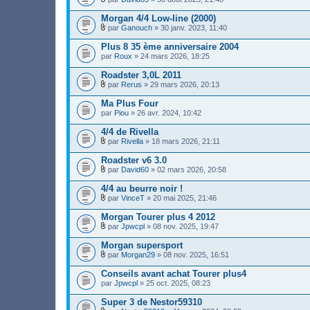
n
h
j
)
F
(
t
i
o
i
s
Morgan 4/4 Low-line (2000)
(
e
i
c
)
s
r
par
Ganouch
» 30 janv. 2023, 11:40
n
h
j
)
F
(
t
i
o
i
s
Plus 8 35 ème anniversaire 2004
(
e
i
c
)
s
par
r
Roux
» 24 mars 2026, 18:25
n
h
j
)
(
t
i
o
s
Roadster 3,0L 2011
(
e
i
)
s
r
par
Rerus
» 29 mars 2026, 20:13
n
j
)
F
(
t
o
i
s
Ma Plus Four
(
i
c
)
s
par
Piou
» 26 avr. 2024, 10:42
n
h
j
)
t
i
o
4/4 de Rivella
(
e
i
s
r
par
Rivella
» 18 mars 2026, 21:11
n
)
F
(
t
i
s
Roadster v6 3.0
(
c
)
s
par
David60
» 02 mars 2026, 20:58
h
j
)
F
i
o
i
4/4 au beurre noir !
e
i
c
r
par
VinceT
» 20 mai 2025, 21:46
n
h
F
(
t
i
i
s
Morgan Tourer plus 4 2012
(
e
c
)
s
r
par
Jpwcpl
» 08 nov. 2025, 19:47
h
j
)
F
(
i
o
i
s
Morgan supersport
e
i
c
)
r
par
Morgan29
» 08 nov. 2025, 16:51
n
h
j
F
(
t
i
o
i
s
Conseils avant achat Tourer plus4
(
e
i
c
)
s
par
r
Jpwcpl
» 25 oct. 2025, 08:23
n
h
j
)
(
t
i
o
s
Super 3 de Nestor59310
(
e
i
)
s