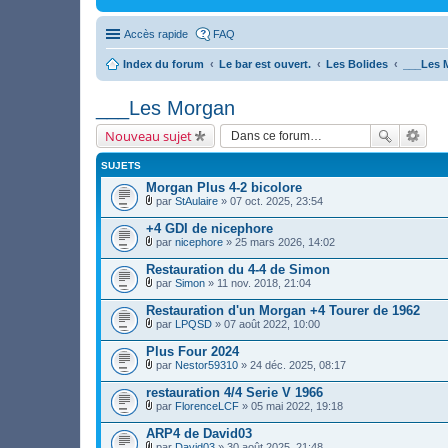
Accès rapide
FAQ
Index du forum
Le bar est ouvert.
Les Bolides
___Les 
___Les Morgan
Nouveau sujet
SUJETS
Morgan Plus 4-2 bicolore
par
StAulaire
» 07 oct. 2025, 23:54
F
i
+4 GDI de nicephore
c
par
nicephore
» 25 mars 2026, 14:02
h
F
i
i
Restauration du 4-4 de Simon
e
c
r
par
Simon
» 11 nov. 2018, 21:04
h
F
(
i
i
s
Restauration d'un Morgan +4 Tourer de 1962
e
c
)
r
par
LPQSD
» 07 août 2022, 10:00
h
j
F
(
i
o
i
s
Plus Four 2024
e
i
c
)
r
par
Nestor59310
» 24 déc. 2025, 08:17
n
h
j
F
(
t
i
o
i
s
restauration 4/4 Serie V 1966
(
e
i
c
)
s
r
par
FlorenceLCF
» 05 mai 2022, 19:18
n
h
j
)
F
(
t
i
o
i
s
ARP4 de David03
(
e
i
c
)
s
r
par
David03
» 30 août 2025, 21:48