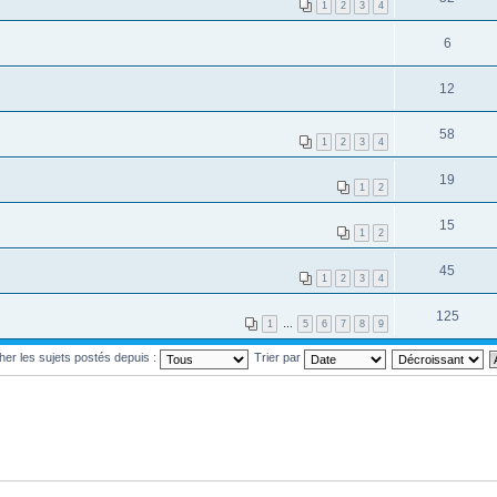
1
2
3
4
6
12
58
1
2
3
4
19
1
2
15
1
2
45
1
2
3
4
125
1
…
5
6
7
8
9
cher les sujets postés depuis :
Trier par