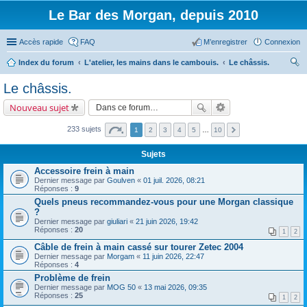
Le Bar des Morgan, depuis 2010
Accès rapide
FAQ
M’enregistrer
Connexion
Index du forum
L'atelier, les mains dans le cambouis.
Le châssis.
ec
Le châssis.
her
Nouveau sujet
ch
er
233 sujets
1
2
3
4
5
…
10
Sujets
Accessoire frein à main
Dernier message par
Goulven
«
01 juil. 2026, 08:21
Réponses :
9
Quels pneus recommandez-vous pour une Morgan classique
?
Dernier message par
giuliari
«
21 juin 2026, 19:42
Réponses :
20
1
2
Câble de frein à main cassé sur tourer Zetec 2004
Dernier message par
Morgam
«
11 juin 2026, 22:47
Réponses :
4
Problème de frein
Dernier message par
MOG 50
«
13 mai 2026, 09:35
Réponses :
25
1
2