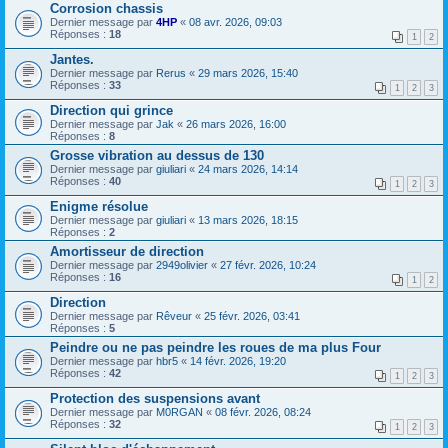
Corrosion chassis
Dernier message par
4HP
«
08 avr. 2026, 09:03
Réponses :
18
1
2
Jantes.
Dernier message par
Rerus
«
29 mars 2026, 15:40
Réponses :
33
1
2
3
Direction qui grince
Dernier message par
Jak
«
26 mars 2026, 16:00
Réponses :
8
Grosse vibration au dessus de 130
Dernier message par
giuliari
«
24 mars 2026, 14:14
Réponses :
40
1
2
3
Enigme résolue
Dernier message par
giuliari
«
13 mars 2026, 18:15
Réponses :
2
Amortisseur de direction
Dernier message par
2949olivier
«
27 févr. 2026, 10:24
Réponses :
16
1
2
Direction
Dernier message par
Rêveur
«
25 févr. 2026, 03:41
Réponses :
5
Peindre ou ne pas peindre les roues de ma plus Four
Dernier message par
hbr5
«
14 févr. 2026, 19:20
Réponses :
42
1
2
3
Protection des suspensions avant
Dernier message par
M0RGAN
«
08 févr. 2026, 08:24
Réponses :
32
1
2
3