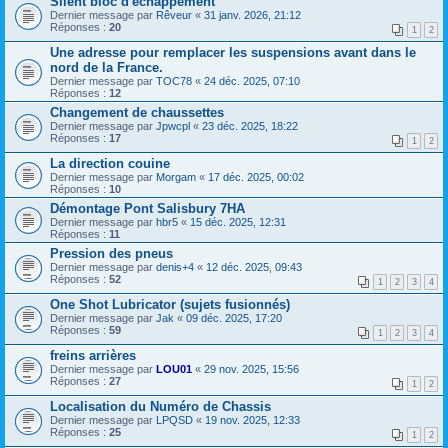
Silent bloc d'échappement
Dernier message par
Rêveur
«
31 janv. 2026, 21:12
Réponses :
20
1
2
Une adresse pour remplacer les suspensions avant dans le
nord de la France.
Dernier message par
TOC78
«
24 déc. 2025, 07:10
Réponses :
12
Changement de chaussettes
Dernier message par
Jpwcpl
«
23 déc. 2025, 18:22
Réponses :
17
1
2
La direction couine
Dernier message par
Morgam
«
17 déc. 2025, 00:02
Réponses :
10
Démontage Pont Salisbury 7HA
Dernier message par
hbr5
«
15 déc. 2025, 12:31
Réponses :
11
Pression des pneus
Dernier message par
denis+4
«
12 déc. 2025, 09:43
Réponses :
52
1
2
3
4
One Shot Lubricator (sujets fusionnés)
Dernier message par
Jak
«
09 déc. 2025, 17:20
Réponses :
59
1
2
3
4
freins arrières
Dernier message par
LOU01
«
29 nov. 2025, 15:56
Réponses :
27
1
2
Localisation du Numéro de Chassis
Dernier message par
LPQSD
«
19 nov. 2025, 12:33
Réponses :
25
1
2