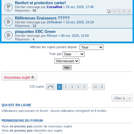
Renfort et protection carter!
Dernier message par
CorsaRed
«
29 oct. 2025, 17:48
Réponses :
50
1
2
3
4
Références Graisseurs ?????
Dernier message par
2949olivier
«
10 oct. 2025, 19:18
Réponses :
12
plaquettes EBC Green
Dernier message par
Rêveur
«
09 oct. 2025, 15:50
Réponses :
4
Afficher les sujets postés depuis :
Trier par
Nouveau sujet
233 sujets
1
2
3
4
5
…
10
Aller à
QUI EST EN LIGNE
Utilisateurs parcourant ce forum : Aucun utilisateur enregistré et 8 invités
PERMISSIONS DU FORUM
Vous
ne pouvez pas
poster de nouveaux sujets
Vous
ne pouvez pas
répondre aux sujets