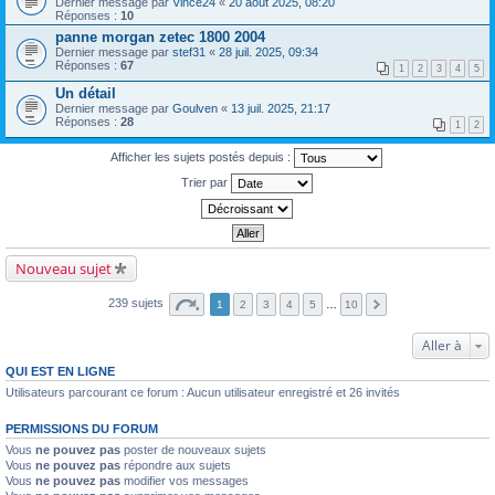
Dernier message par
Vince24
«
20 août 2025, 08:20
Réponses :
10
panne morgan zetec 1800 2004
Dernier message par
stef31
«
28 juil. 2025, 09:34
Réponses :
67
1
2
3
4
5
Un détail
Dernier message par
Goulven
«
13 juil. 2025, 21:17
Réponses :
28
1
2
Afficher les sujets postés depuis :
Trier par
Nouveau sujet
239 sujets
1
2
3
4
5
…
10
Aller à
QUI EST EN LIGNE
Utilisateurs parcourant ce forum : Aucun utilisateur enregistré et 26 invités
PERMISSIONS DU FORUM
Vous
ne pouvez pas
poster de nouveaux sujets
Vous
ne pouvez pas
répondre aux sujets
Vous
ne pouvez pas
modifier vos messages