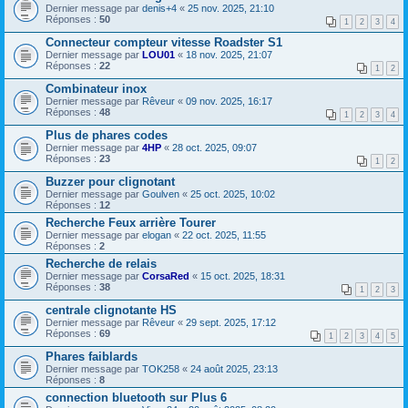
Dernier message par
denis+4
«
25 nov. 2025, 21:10
Réponses :
50
1
2
3
4
Connecteur compteur vitesse Roadster S1
Dernier message par
LOU01
«
18 nov. 2025, 21:07
Réponses :
22
1
2
Combinateur inox
Dernier message par
Rêveur
«
09 nov. 2025, 16:17
Réponses :
48
1
2
3
4
Plus de phares codes
Dernier message par
4HP
«
28 oct. 2025, 09:07
Réponses :
23
1
2
Buzzer pour clignotant
Dernier message par
Goulven
«
25 oct. 2025, 10:02
Réponses :
12
Recherche Feux arrière Tourer
Dernier message par
elogan
«
22 oct. 2025, 11:55
Réponses :
2
Recherche de relais
Dernier message par
CorsaRed
«
15 oct. 2025, 18:31
Réponses :
38
1
2
3
centrale clignotante HS
Dernier message par
Rêveur
«
29 sept. 2025, 17:12
Réponses :
69
1
2
3
4
5
Phares faiblards
Dernier message par
TOK258
«
24 août 2025, 23:13
Réponses :
8
connection bluetooth sur Plus 6