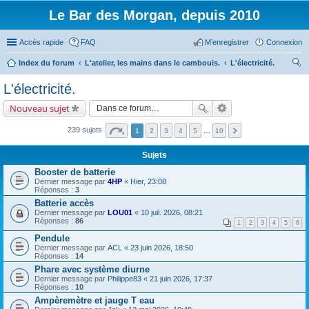
Le Bar des Morgan, depuis 2010
Accès rapide
FAQ
M’enregistrer
Connexion
Index du forum
L'atelier, les mains dans le cambouis.
L'électricité.
ec
L'électricité.
her
Nouveau sujet
ch
er
239 sujets
1
2
3
4
5
…
10
Sujets
Booster de batterie
Dernier message par
4HP
«
Hier, 23:08
Réponses :
3
Batterie accès
Dernier message par
LOU01
«
10 juil. 2026, 08:21
Réponses :
86
1
2
3
4
5
6
Pendule
Dernier message par
ACL
«
23 juin 2026, 18:50
Réponses :
14
Phare avec système diurne
Dernier message par
Philippe83
«
21 juin 2026, 17:37
Réponses :
10
Ampèremètre et jauge T eau