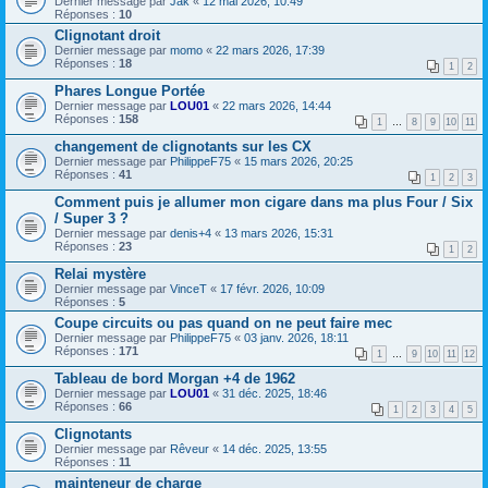
Dernier message par
Jak
«
12 mai 2026, 10:49
Réponses :
10
Clignotant droit
Dernier message par
momo
«
22 mars 2026, 17:39
Réponses :
18
1
2
Phares Longue Portée
Dernier message par
LOU01
«
22 mars 2026, 14:44
Réponses :
158
1
…
8
9
10
11
changement de clignotants sur les CX
Dernier message par
PhilippeF75
«
15 mars 2026, 20:25
Réponses :
41
1
2
3
Comment puis je allumer mon cigare dans ma plus Four / Six
/ Super 3 ?
Dernier message par
denis+4
«
13 mars 2026, 15:31
Réponses :
23
1
2
Relai mystère
Dernier message par
VinceT
«
17 févr. 2026, 10:09
Réponses :
5
Coupe circuits ou pas quand on ne peut faire mec
Dernier message par
PhilippeF75
«
03 janv. 2026, 18:11
Réponses :
171
1
…
9
10
11
12
Tableau de bord Morgan +4 de 1962
Dernier message par
LOU01
«
31 déc. 2025, 18:46
Réponses :
66
1
2
3
4
5
Clignotants
Dernier message par
Rêveur
«
14 déc. 2025, 13:55
Réponses :
11
mainteneur de charge