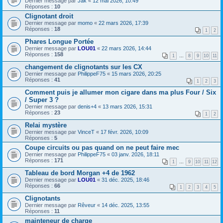
Dernier message par
Jak
«
12 mai 2026, 10:49
Réponses :
10
Clignotant droit
Dernier message par
momo
«
22 mars 2026, 17:39
Réponses :
18
1
2
Phares Longue Portée
Dernier message par
LOU01
«
22 mars 2026, 14:44
Réponses :
158
1
…
8
9
10
11
changement de clignotants sur les CX
Dernier message par
PhilippeF75
«
15 mars 2026, 20:25
Réponses :
41
1
2
3
Comment puis je allumer mon cigare dans ma plus Four / Six
/ Super 3 ?
Dernier message par
denis+4
«
13 mars 2026, 15:31
Réponses :
23
1
2
Relai mystère
Dernier message par
VinceT
«
17 févr. 2026, 10:09
Réponses :
5
Coupe circuits ou pas quand on ne peut faire mec
Dernier message par
PhilippeF75
«
03 janv. 2026, 18:11
Réponses :
171
1
…
9
10
11
12
Tableau de bord Morgan +4 de 1962
Dernier message par
LOU01
«
31 déc. 2025, 18:46
Réponses :
66
1
2
3
4
5
Clignotants
Dernier message par
Rêveur
«
14 déc. 2025, 13:55
Réponses :
11
mainteneur de charge