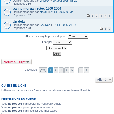
Dernier message par
Vince24
«
20 août 2025, 08:20
Réponses :
10
panne morgan zetec 1800 2004
Dernier message par
stef31
«
28 juil. 2025, 09:34
Réponses :
67
1
2
3
4
5
Un détail
Dernier message par
Goulven
«
13 juil. 2025, 21:17
Réponses :
28
1
2
Afficher les sujets postés depuis :
Trier par
Nouveau sujet
239 sujets
1
2
3
4
5
…
10
Aller à
QUI EST EN LIGNE
Utilisateurs parcourant ce forum : Aucun utilisateur enregistré et 5 invités
PERMISSIONS DU FORUM
Vous
ne pouvez pas
poster de nouveaux sujets
Vous
ne pouvez pas
répondre aux sujets
Vous
ne pouvez pas
modifier vos messages