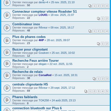
Dernier message par
denis+4
«
25 nov. 2025, 21:10
Réponses :
50
1
2
3
4
Connecteur compteur vitesse Roadster S1
Dernier message par
LOU01
«
18 nov. 2025, 21:07
Réponses :
22
1
2
Combinateur inox
Dernier message par
Rêveur
«
09 nov. 2025, 16:17
Réponses :
48
1
2
3
4
Plus de phares codes
Dernier message par
4HP
«
28 oct. 2025, 09:07
Réponses :
23
1
2
Buzzer pour clignotant
Dernier message par
Goulven
«
25 oct. 2025, 10:02
Réponses :
12
Recherche Feux arrière Tourer
Dernier message par
elogan
«
22 oct. 2025, 11:55
Réponses :
2
Recherche de relais
Dernier message par
CorsaRed
«
15 oct. 2025, 18:31
Réponses :
38
1
2
3
centrale clignotante HS
Dernier message par
Rêveur
«
29 sept. 2025, 17:12
Réponses :
69
1
2
3
4
5
Phares faiblards
Dernier message par
TOK258
«
24 août 2025, 23:13
Réponses :
8
connection bluetooth sur Plus 6