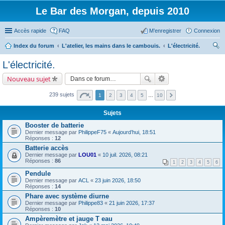
Le Bar des Morgan, depuis 2010
Accès rapide
FAQ
M’enregistrer
Connexion
Index du forum
L'atelier, les mains dans le cambouis.
L'électricité.
ec
L'électricité.
her
Nouveau sujet
ch
er
239 sujets
1
2
3
4
5
…
10
Sujets
Booster de batterie
Dernier message par
PhilippeF75
«
Aujourd’hui, 18:51
Réponses :
12
Batterie accès
Dernier message par
LOU01
«
10 juil. 2026, 08:21
Réponses :
86
1
2
3
4
5
6
Pendule
Dernier message par
ACL
«
23 juin 2026, 18:50
Réponses :
14
Phare avec système diurne
Dernier message par
Philippe83
«
21 juin 2026, 17:37
Réponses :
10
Ampèremètre et jauge T eau