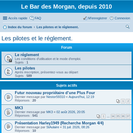
Le Bar des Morgan, depuis 2010
Accès rapide
FAQ
M’enregistrer
Connexion
Index du forum
Les pilotes et le réglement.
ec
Les pilotes et le réglement.
her
Forum
ch
Le réglement
er
Les conditions d'utilisation et le mode d'emploi.
Sujets :
1
Les pilotes
Après inscription, présentez-vous au départ
Sujets :
589
Sujets actifs
Futur nouveau propriétaire d’une Plus Four
Dernier message par
Nestor59310
«
Aujourd’hui, 12:19
Réponses :
20
1
2
MK3
Dernier message par
MK3
«
02 août 2026, 20:05
Réponses :
541
1
…
34
35
36
37
Présentation Harley1949 (Recherche Morgan 4/4)
Dernier message par
StAulaire
«
31 juil. 2026, 08:26
Réponses :
10