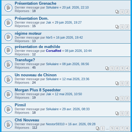
Présentation Grenache
Dernier message par
StAulaire
«
20 juil. 2026, 22:10
Réponses :
18
1
2
Présentation Dom.
Dernier message par
Jak
«
29 juin 2026, 19:27
Réponses :
15
1
2
régime moteur
Dernier message par
hbr5
«
16 juin 2026, 19:42
Réponses :
13
présentation de mathilde
Dernier message par
CorsaRed
«
08 juin 2026, 10:44
Réponses :
12
Transfuge?
Dernier message par
StAulaire
«
08 juin 2026, 06:56
Réponses :
45
1
2
3
4
Un nouveau de Chinon
Dernier message par
StAulaire
«
12 mai 2026, 23:36
Réponses :
24
1
2
Morgan Plus 8 Speedster
Dernier message par
Jak
«
12 mai 2026, 10:50
Réponses :
19
1
2
Pirmil
Dernier message par
StAulaire
«
29 avr. 2026, 08:33
Réponses :
18
1
2
Chti Nouveau
Dernier message par
Nestor59310
«
16 avr. 2026, 09:28
Réponses :
112
1
…
5
6
7
8