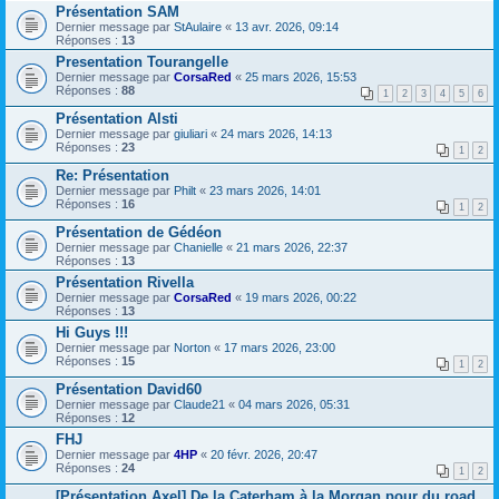
Présentation SAM
Dernier message par
StAulaire
«
13 avr. 2026, 09:14
Réponses :
13
Presentation Tourangelle
Dernier message par
CorsaRed
«
25 mars 2026, 15:53
Réponses :
88
1
2
3
4
5
6
Présentation Alsti
Dernier message par
giuliari
«
24 mars 2026, 14:13
Réponses :
23
1
2
Re: Présentation
Dernier message par
Philt
«
23 mars 2026, 14:01
Réponses :
16
1
2
Présentation de Gédéon
Dernier message par
Chanielle
«
21 mars 2026, 22:37
Réponses :
13
Présentation Rivella
Dernier message par
CorsaRed
«
19 mars 2026, 00:22
Réponses :
13
Hi Guys !!!
Dernier message par
Norton
«
17 mars 2026, 23:00
Réponses :
15
1
2
Présentation David60
Dernier message par
Claude21
«
04 mars 2026, 05:31
Réponses :
12
FHJ
Dernier message par
4HP
«
20 févr. 2026, 20:47
Réponses :
24
1
2
[Présentation Axel] De la Caterham à la Morgan pour du road